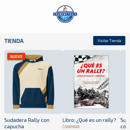
TIENDA
Visitar Tienda
NUEVO
Sudadera Rally con
Libro: ¿Qué es un rally?
Sud
capucha
con
COMPRAR