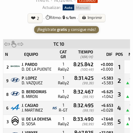
11:40 h.
·
14,120 km.
·
CELEBRADO
Actualizar:
Auto
Manual
❤️
·
⏱️
Ritmo:
🔒 s/km
·
🖨️ Imprimir
2
¡Regístrate
gratis
y consigue más!
TC 10
CAT
TIEMPO
N
EQUIPO
DIF
POS
N
GR
(KM/H)
8:25.842
1
J. PARDO
+0.000
1
2
2
D. DE LA PUENTE
Rally2
+0.000
(100,49)
8:31.425
1
P. LOPEZ
+5.583
8
2
9
D. VAZQUEZ
Rally2
+5.583
(99,39)
1
8:32.467
1
D. BERDOMAS
+6.625
3
3
8
B. MIRON
Rally2
+1.042
(99,19)
1
8:32.495
1
J. CAGIAO
+6.653
9
4
6
NS
J. MARTINEZ
R-GT
+0.028
(99,19)
1
8:33.490
1
U. DE LA DEHESA
+7.648
10
5
3
D. SOSA
Rally2
+0.995
(98,99)
1
8:47.925
1
J. VINYES
+22.083
5