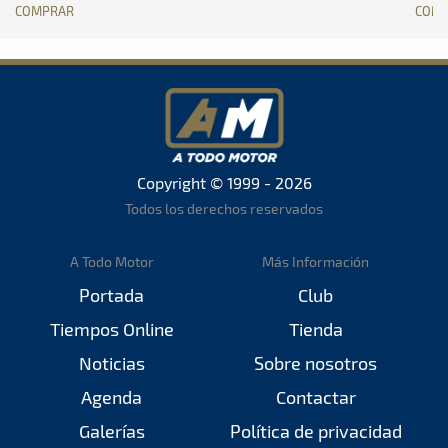
COMPRAR
COM
Copyright © 1999 - 2026
Todos los derechos reservados
A Todo Motor
Más Información
Portada
Club
Tiempos Online
Tienda
Noticias
Sobre nosotros
Agenda
Contactar
Galerías
Política de privacidad