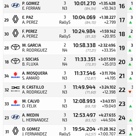
10:01.270
3
P. GOMEZ
+1:35.428
18
16
24
E. FERRAN
N3
+10.343
(84,54)
1
10:04.069
3
E. PAZ
+1:38.227
30
17
29
A. PEREZ
Rally5
+2.799
(84,15)
1
10:24.984
3
F. PEREZ
+1:59.142
28
18
30
A. PEREZ
Rally5
+20.915
(81,33)
2
10:58.338
2
M. GARCIA
+2:32.496
32
19
28
R. RODRIGUEZ
N4
+33.354
(77,21)
2
11:33.351
2
J. SOCIAS
+3:07.509
34
20
18
B. FLUXA
N4
+35.013
(73,31)
3
11:37.546
3
A. MOSQUERA
+3:11.704
33
21
34
S. AMARO
N3
+4.195
(72,87)
1
11:49.944
3
R. CASTILLO
+3:24.102
31
22
32
A. RODRIGUEZ
N3
+12.398
(71,60)
3
12:08.993
3
M. CALVO
+3:43.151
6
23
33
D. FELIX
N3
+19.049
(69,73)
1
12:53.497
3
A. MEDIN
+4:27.655
7
24
23
L. HERNANDEZ
N3
+44.504
(65,72)
1
19:54.204
3
D. GOMEZ
+11:28.362
16
25
31
J. FERNANDEZ
Rally5
+7:00.707
(42,57)
1