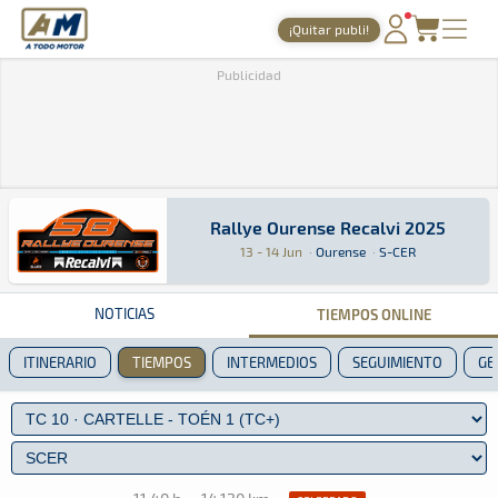
A Todo Motor
· Revista del motor desde 1999
¡Quitar publi!
PORTADA
Publicidad
TIEMPOS ONLINE
NOTICIAS
AGENDA
Rallye Ourense Recalvi 2025
Rallye Ourense Recalvi 2025
Rally · Rallye Ourense Recalvi 2025 · S-CER: A
Ourense
Ourense
GALERÍAS
13 - 14 Jun
·
Ourense
·
S-CER
TIENDA
NOTICIAS
TIEMPOS ONLINE
ARCHIVO
ITINERARIO
TIEMPOS
INTERMEDIOS
SEGUIMIENTO
GE