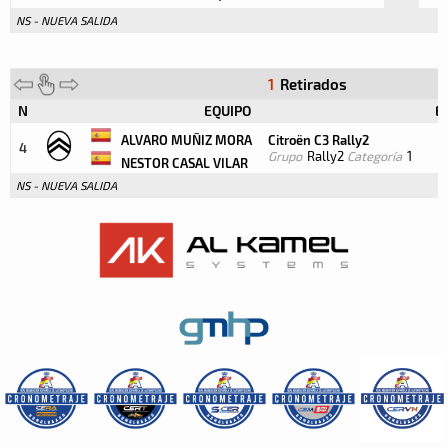
NS - NUEVA SALIDA
1
Retirados
N
EQUIPO
E
ALVARO MUÑIZ MORA
Citroën C3 Rally2
4
Grupo
Rally2
Categoría
1
NESTOR CASAL VILAR
NS - NUEVA SALIDA