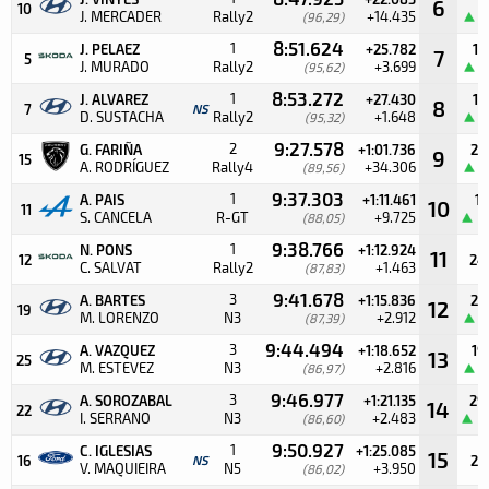
6
10
J. MERCADER
Rally2
+14.435
(96,29)
1
8:51.624
1
J. PELAEZ
+25.782
15
7
5
J. MURADO
Rally2
+3.699
(95,62)
1
8:53.272
1
J. ALVAREZ
+27.430
12
8
7
NS
D. SUSTACHA
Rally2
+1.648
(95,32)
1
9:27.578
2
G. FARIÑA
+1:01.736
25
9
15
A. RODRÍGUEZ
Rally4
+34.306
(89,56)
1
9:37.303
1
A. PAIS
+1:11.461
11
10
11
S. CANCELA
R-GT
+9.725
(88,05)
2
9:38.766
1
N. PONS
+1:12.924
11
12
24
C. SALVAT
Rally2
+1.463
(87,83)
9:41.678
3
A. BARTES
+1:15.836
22
12
19
M. LORENZO
N3
+2.912
(87,39)
1
9:44.494
3
A. VAZQUEZ
+1:18.652
19
13
25
M. ESTEVEZ
N3
+2.816
(86,97)
1
9:46.977
3
A. SOROZABAL
+1:21.135
29
14
22
I. SERRANO
N3
+2.483
(86,60)
2
9:50.927
1
C. IGLESIAS
+1:25.085
15
16
NS
23
V. MAQUIEIRA
N5
+3.950
(86,02)