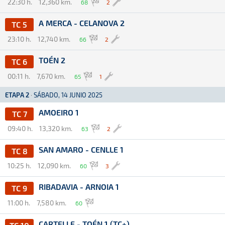
22:30 h.
12,360 km.
68
2
A MERCA - CELANOVA 2
TC 5
23:10 h.
12,740 km.
66
2
TOÉN 2
TC 6
00:11 h.
7,670 km.
65
1
ETAPA 2
·
SÁBADO, 14 JUNIO 2025
AMOEIRO 1
TC 7
09:40 h.
13,320 km.
63
2
SAN AMARO - CENLLE 1
TC 8
10:25 h.
12,090 km.
60
3
RIBADAVIA - ARNOIA 1
TC 9
11:00 h.
7,580 km.
60
CARTELLE - TOÉN 1 (TC+)