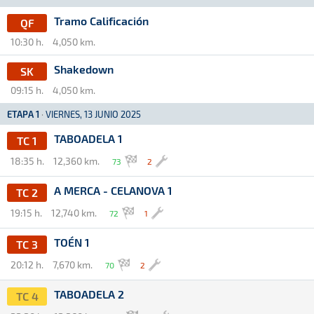
Tramo Calificación
QF
10:30 h.
4,050 km.
Shakedown
SK
09:15 h.
4,050 km.
ETAPA 1
·
VIERNES, 13 JUNIO 2025
TABOADELA 1
TC 1
18:35 h.
12,360 km.
73
2
A MERCA - CELANOVA 1
TC 2
19:15 h.
12,740 km.
72
1
TOÉN 1
TC 3
20:12 h.
7,670 km.
70
2
TABOADELA 2
TC 4