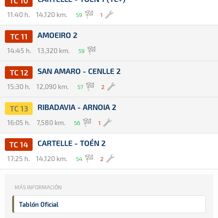
TC 10
11:40 h.
14,120 km.
59
1
AMOEIRO 2
TC 11
14:45 h.
13,320 km.
59
SAN AMARO - CENLLE 2
TC 12
15:30 h.
12,090 km.
57
2
RIBADAVIA - ARNOIA 2
TC 13
16:05 h.
7,580 km.
56
1
CARTELLE - TOÉN 2
TC 14
17:25 h.
14,120 km.
54
2
MÁS INFORMACIÓN
Tablón Oficial