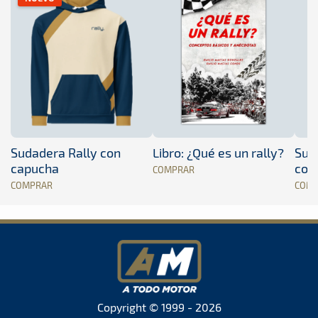
Sudadera Rally con
Libro: ¿Qué es un rally?
Sud
capucha
con
COMPRAR
COMPRAR
COM
Copyright © 1999 - 2026