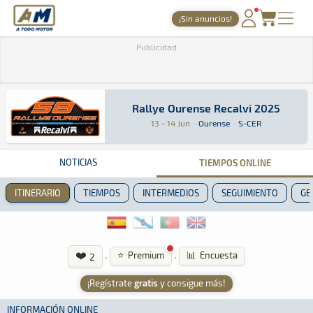
A Todo Motor
· Revista del motor desde 1999
¡Sin anuncios!
PORTADA
Publicidad
TIEMPOS ONLINE
NOTICIAS
Rallye Ourense Recalvi 2025
Rallye Ourense Recalvi 2025
Rally · Rallye Ourense Recalvi 2025 · S-CER: A
Ourense
Ourense
13 - 14 Jun
·
Ourense
·
S-CER
AGENDA
GALERÍAS
NOTICIAS
TIEMPOS ONLINE
TIENDA
ITINERARIO
TIEMPOS
INTERMEDIOS
SEGUIMIENTO
GE
ARCHIVO
❤️
·
·
⭐ Premium
📊 Encuesta
2
¡Regístrate
gratis
y consigue más!
INFORMACIÓN ONLINE