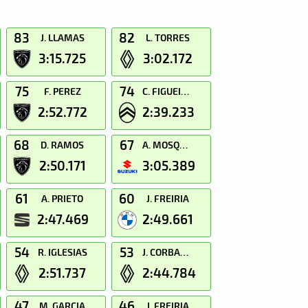
83
82
J. LLAMAS
L. TORRES
3:15.725
3:02.172
75
74
F. PEREZ
C. FIGUEIRAS
2:52.772
2:39.233
68
67
D. RAMOS
A. MOSQUERA
2:50.171
3:05.389
61
60
A. PRIETO
J. FREIRIA
2:47.469
2:49.661
54
53
R. IGLESIAS
J. CORBACHO
2:51.737
2:44.784
47
46
M. GARCIA
J. FREIRIA