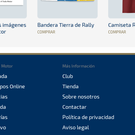
es imágenes
Bandera Tierra de Rally
Camiseta R
tor
COMPRAR
COMPRAR
o Motor
Más Información
ada
Club
pos Online
Tienda
cias
Sobre nosotros
da
Contactar
rías
Política de privacidad
ivo
Aviso legal