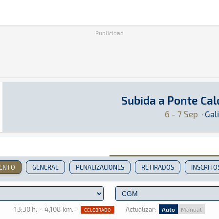
Publicidad
Subida a Ponte Cal
Subida a Ponte Caldelas 2025
Montaña · Subida a Ponte Caldelas 2025: Aquí 
Galicia
Galicia
6 - 7 Sep
·
Gali
IENTO
GENERAL
PENALIZACIONES
RETIRADOS
INSCRITO
13:30 h.
·
4,108 km.
·
Actualizar:
Auto
Manual
CELEBRADO