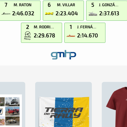
7
6
5
M. RATON
M. VILLAR
J. GONZÁLEZ
2:46.032
2:23.404
2:37.613
2
1
M. RODRIGUEZ
J. FERNÁNDEZ
2:29.678
2:14.670