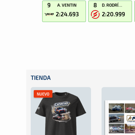
9
8
A. VENTIN
D. RODRÍGUEZ
2:24.693
2:20.999
TIENDA
NUEVO