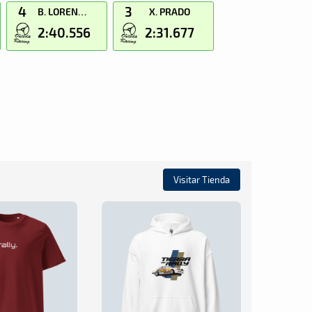
4
3
B. LORENZO
X. PRADO
2:40.556
2:31.677
Visitar Tienda