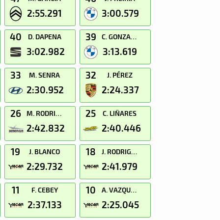
2:55.291
3:00.579
40
39
D. DAPENA
C. GONZALEZ
3:02.982
3:13.619
33
32
M. SENRA
J. PÉREZ
2:30.952
2:24.337
26
25
M. RODRIGUEZ
C. LIÑARES
2:42.832
2:40.446
19
18
J. BLANCO
J. RODRIGUEZ
2:29.732
2:41.979
11
10
F. CEBEY
A. VAZQUEZ
2:37.133
2:25.045