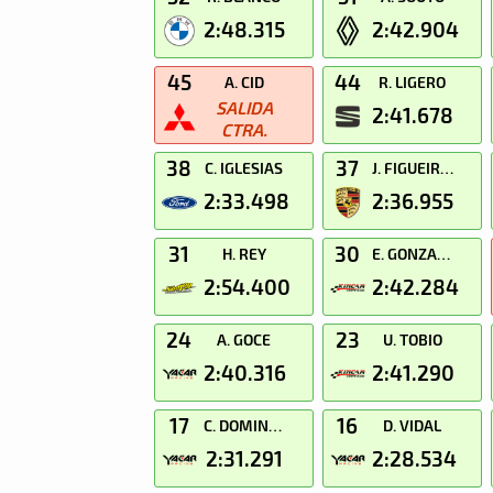
2:48.315
2:42.904
45
44
A. CID
R. LIGERO
SALIDA
2:41.678
CTRA.
38
37
C. IGLESIAS
J. FIGUEIRAS
2:33.498
2:36.955
31
30
H. REY
E. GONZALEZ
2:54.400
2:42.284
24
23
A. GOCE
U. TOBIO
2:40.316
2:41.290
17
16
C. DOMINGUEZ
D. VIDAL
2:31.291
2:28.534