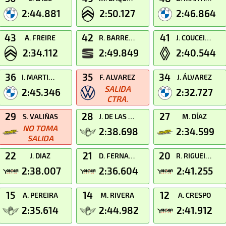
2:44.881
2:50.127
2:46.864
43
42
41
A. FREIRE
R. BARREIRO
J. COUCEIRO
2:34.112
2:49.849
2:40.544
36
35
34
I. MARTINEZ
F. ALVAREZ
J. ÁLVAREZ
SALIDA
2:45.346
2:32.727
CTRA.
29
28
27
S. VALIÑAS
J. DE LAS HERAS
M. DÍAZ
NO TOMA
2:38.698
2:34.599
SALIDA
22
21
20
J. DIAZ
D. FERNANDEZ
R. RIGUEIRA
2:38.007
2:36.604
2:41.255
15
14
12
A. PEREIRA
M. RIVERA
A. CRESPO
2:35.614
2:44.982
2:41.912