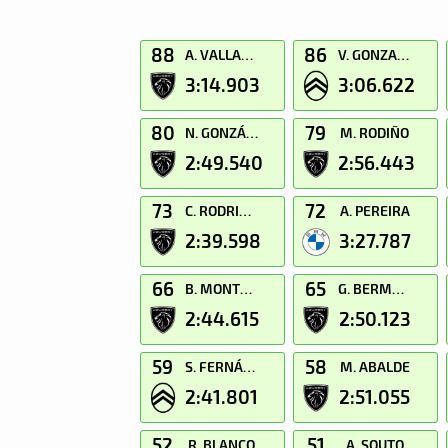
88
86
A. VALLADARES
V. GONZALEZ
3:14.903
3:06.622
80
79
N. GONZÁLEZ
M. RODIÑO
2:49.540
2:56.443
73
72
C. RODRIGUEZ
A. PEREIRA
2:39.598
3:27.787
66
65
B. MONTERO
G. BERMUDEZ
2:44.615
2:50.123
59
58
S. FERNÁNDEZ
M. ABALDE
2:41.801
2:51.055
52
51
R. BLANCO
A. SOUTO