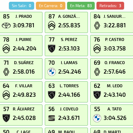
Sin Salir:
0
En Carrera:
0
En Meta:
83
Retirados:
3
85
87
84
J. PRADO
A. GONZÁLEZ
J. SANJURJO
3:09.781
2:55.835
3:22.881
78
77
76
J. PUIME
S. PEREZ
P. CASTRO
2:44.204
2:53.103
3:03.758
71
70
69
D. SUÁREZ
I. LAMAS
O. FRANCO
2:58.016
2:54.246
2:57.646
64
63
62
F. VILLAR
L. TORRES
M. LEDO
2:49.823
2:44.166
2:43.140
57
56
55
R. ÁLVAREZ
J. COVELO
A. TATO
2:45.028
2:43.671
3:04.526
50
49
48
C. LAGE
M. BAQUEIRO
D. MARTINEZ