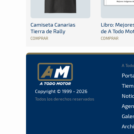
Camiseta Canarias
Libro: Mejor
Tierra de Rally
de A Todo Mo
COMPRAR
COMPRAR
A Tod
Port
Tiem
Copyright © 1999 - 2026
Noti
Todos los derechos reservados
Agen
Gale
Arch