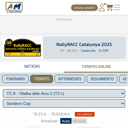
A Todo Motor
· Revista del motor desde 1999
¡Inicia sesión!
PORTADA
Publicidad
TIEMPOS ONLINE
NOTICIAS
RallyRACC Catalunya 2025
RallyRACC Catalunya 2025
Rally · RallyRACC Catalunya 2025 · S-CER: Aquí
Cataluña
Cataluña
24 - 26 Oct
·
Cataluña
·
S-CER
AGENDA
GALERÍAS
NOTICIAS
TIEMPOS ONLINE
TIENDA
ITINERARIO
TIEMPOS
INTERMEDIOS
SEGUIMIENTO
GE
ARCHIVO
16:33 h.
·
18,640 km.
·
CELEBRADO
Actualizar:
Auto
Manual