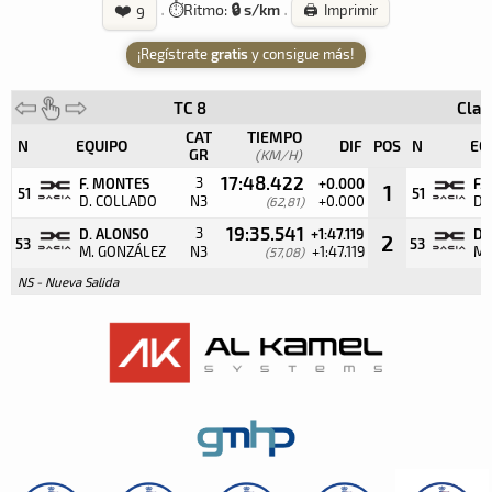
❤️
·
⏱️
Ritmo:
🔒 s/km
·
🖨️ Imprimir
9
¡Regístrate
gratis
y consigue más!
TC 8
Clas
CAT
TIEMPO
N
EQUIPO
DIF
POS
N
EQ
GR
(KM/H)
17:48.422
3
F. MONTES
+0.000
F.
1
51
51
D. COLLADO
N3
+0.000
D.
(62,81)
19:35.541
3
D. ALONSO
+1:47.119
D.
2
53
53
M. GONZÁLEZ
N3
+1:47.119
M.
(57,08)
NS - Nueva Salida