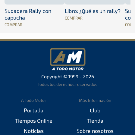
Sudadera Rally con
Libro: ¿Qué es un rally?
Sud
capucha
con
COMPRAR
COMPRAR
COM
Copyright © 1999 - 2026
Todos los derechos reservados
A Todo Motor
Más Información
Portada
Club
Tiempos Online
Tienda
Noticias
Sobre nosotros