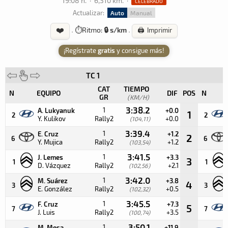
19:08 h.
·
6,310 km.
·
CELEBRADO
Actualizar:
Auto
Manual
❤️
·
⏱️
Ritmo:
🔒 s/km
·
🖨️ Imprimir
¡Regístrate
gratis
y consigue más!
TC 1
CAT
TIEMPO
N
EQUIPO
DIF
POS
N
GR
(KM/H)
3:38.2
1
A. Lukyanuk
+0.0
1
2
2
Y. Kulikov
Rally2
+0.0
(104,11)
3:39.4
1
E. Cruz
+1.2
2
6
6
Y. Mujica
Rally2
+1.2
(103,54)
3:41.5
1
J. Lemes
+3.3
3
1
1
D. Vázquez
Rally2
+2.1
(102,56)
3:42.0
1
M. Suárez
+3.8
4
3
3
E. González
Rally2
+0.5
(102,32)
3:45.5
1
F. Cruz
+7.3
5
7
7
J. Luis
Rally2
+3.5
(100,74)
3:50.1
1
M. Mesa
+11.9