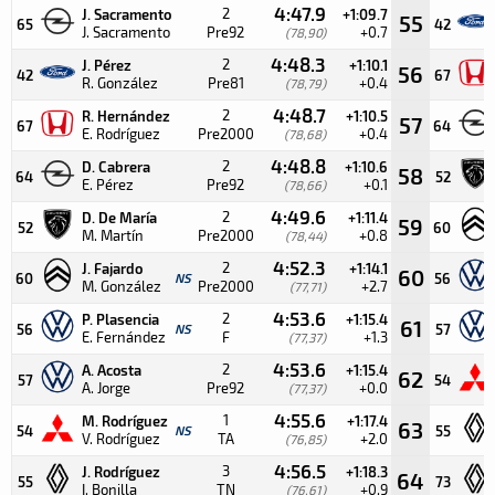
4:47.9
2
J. Sacramento
+1:09.7
55
65
42
J. Sacramento
Pre92
+0.7
(78,90)
4:48.3
2
J. Pérez
+1:10.1
56
42
67
R. González
Pre81
+0.4
(78,79)
4:48.7
2
R. Hernández
+1:10.5
57
67
64
E. Rodríguez
Pre2000
+0.4
(78,68)
4:48.8
2
D. Cabrera
+1:10.6
58
64
52
E. Pérez
Pre92
+0.1
(78,66)
4:49.6
2
D. De María
+1:11.4
59
52
60
M. Martín
Pre2000
+0.8
(78,44)
4:52.3
2
J. Fajardo
+1:14.1
60
60
NS
56
M. González
Pre2000
+2.7
(77,71)
4:53.6
2
P. Plasencia
+1:15.4
61
56
NS
57
E. Fernández
F
+1.3
(77,37)
4:53.6
2
A. Acosta
+1:15.4
62
57
54
A. Jorge
Pre92
+0.0
(77,37)
4:55.6
1
M. Rodríguez
+1:17.4
63
54
NS
55
V. Rodríguez
TA
+2.0
(76,85)
4:56.5
3
J. Rodríguez
+1:18.3
64
55
73
I. Bonilla
TN
+0.9
(76,61)