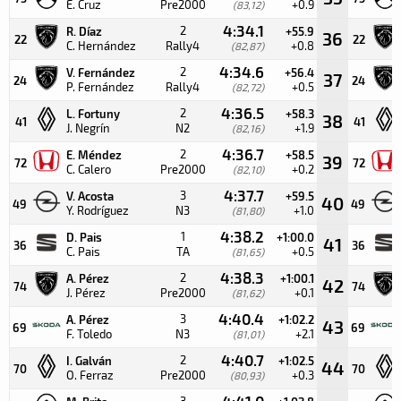
E. Cruz
Pre2000
+0.9
(83,12)
4:34.1
2
R. Díaz
+55.9
36
22
22
C. Hernández
Rally4
+0.8
(82,87)
4:34.6
2
V. Fernández
+56.4
37
24
24
P. Fernández
Rally4
+0.5
(82,72)
4:36.5
2
L. Fortuny
+58.3
38
41
41
J. Negrín
N2
+1.9
(82,16)
4:36.7
2
E. Méndez
+58.5
39
72
72
C. Calero
Pre2000
+0.2
(82,10)
4:37.7
3
V. Acosta
+59.5
40
49
49
Y. Rodríguez
N3
+1.0
(81,80)
4:38.2
1
D. Pais
+1:00.0
41
36
36
C. Pais
TA
+0.5
(81,65)
4:38.3
2
A. Pérez
+1:00.1
42
74
74
J. Pérez
Pre2000
+0.1
(81,62)
4:40.4
3
A. Pérez
+1:02.2
43
69
69
F. Toledo
N3
+2.1
(81,01)
4:40.7
2
I. Galván
+1:02.5
44
70
70
O. Ferraz
Pre2000
+0.3
(80,93)
4:41.0
3