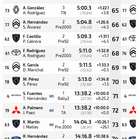
5:00.3
3
A. González
+1:22.1
65
73
77
A. Rodríguez
TN
+3.8
(75,64)
5:04.8
2
A. Hernández
+1:26.6
66
77
62
S. Álvarez
Pre2000
+4.5
(74,53)
5:09.3
2
F. Castillo
+1:31.1
67
62
61
P. Cabrera
Pre92
+4.5
(73,44)
5:11.0
2
F. Rodríguez
+1:32.8
68
61
76
A. Rodríguez
Pre2000
+1.7
(73,04)
5:11.5
2
K. García
+1:33.3
69
76
78
D. Marichal
Pre92
+0.5
(72,92)
5:13.0
2
M. Pérez
+1:34.8
70
78
51
S. Pérez
Pre92
+1.5
(72,58)
13:38.2
1
S. Fuentes
+10:00.0
71
4
NS
4
T. Hernández
Rally2
+8:25.2
(27,76)
13:38.2
1
A. Palmero
+10:00.0
72
19
NS
19
J. Paez
TA
+0.0
(27,76)
14:04.3
2
K. Martín
+10:26.1
73
63
NS
63
J. Matías
Pre 2000
+26.1
(26,91)
14:16.8
2
R. Hernández
+10:38.6
74
43
43