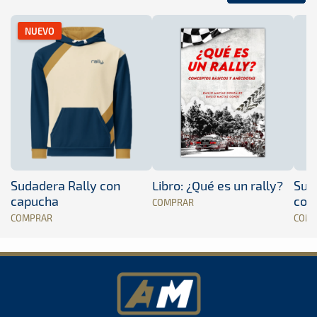
NUEVO
Sudadera Rally con
Libro: ¿Qué es un rally?
Sud
capucha
con
COMPRAR
COMPRAR
COM