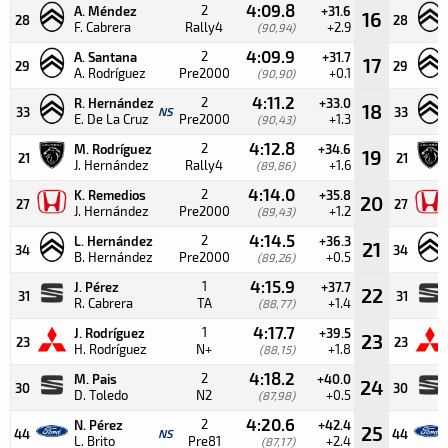
4:09.8
2
A. Méndez
+31.6
16
28
28
F. Cabrera
Rally4
+2.9
(90,94)
4:09.9
2
A. Santana
+31.7
17
29
29
A. Rodríguez
Pre2000
+0.1
(90,90)
4:11.2
2
R. Hernández
+33.0
18
33
NS
33
E. De La Cruz
Pre2000
+1.3
(90,43)
4:12.8
2
M. Rodríguez
+34.6
19
21
21
J. Hernández
Rally4
+1.6
(89,86)
4:14.0
2
K. Remedios
+35.8
20
27
27
J. Hernández
Pre2000
+1.2
(89,43)
4:14.5
2
L. Hernández
+36.3
21
34
34
B. Hernández
Pre2000
+0.5
(89,26)
4:15.9
1
J. Pérez
+37.7
22
31
31
R. Cabrera
TA
+1.4
(88,77)
4:17.7
1
J. Rodríguez
+39.5
23
23
23
H. Rodríguez
N+
+1.8
(88,15)
4:18.2
2
M. Pais
+40.0
24
30
30
D. Toledo
N2
+0.5
(87,98)
4:20.6
2
N. Pérez
+42.4
25
44
NS
44
L. Brito
Pre81
+2.4
(87,17)