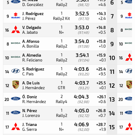
6
5
5
D. González
Rally2
+4.6
(98,72)
3:52.5
1
J. Rodríguez
+14.3
7
9
9
J. Pérez
Rally2 Kit
+2.4
(97,70)
3:53.0
1
V. Delgado
+14.8
8
16
8
A. Jabato
N+
+0.5
(97,49)
3:54.0
1
A. Afonso
+15.8
9
8
10
A. Bonilla
Rally2
+1.0
(97,08)
3:54.1
1
A. Almedia
+15.9
10
10
16
R. Feliciano
Rally2
+0.1
(97,04)
4:03.6
1
S. Rodríguez
+25.4
11
14
14
C. Pais
Rally2
+9.5
(93,25)
4:03.7
1
A. De Luis
+25.5
12
12
12
J. Hernández
GTR
+0.1
(93,21)
4:04.3
2
Ó. Doniz
+26.1
13
20
20
R. Hernández
Rally4
+0.6
(92,98)
4:05.0
1
N. Pérez
+26.8
14
11
11
J. Lorenzo
Rally2
+0.7
(92,72)
4:06.9
1
J. Triana
+28.7
15
17
17
G. Sierra
N+
+1.9
(92,00)