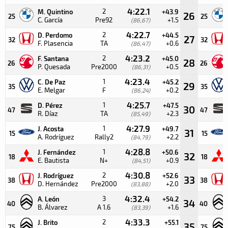
4:22.1
2
M. Quintino
+43.9
26
25
25
C. García
Pre92
+1.5
(86,67)
4:22.7
2
D. Perdomo
+44.5
27
32
32
F. Plasencia
TA
+0.6
(86,47)
4:23.2
2
F. Santana
+45.0
28
26
26
P. Quesada
Pre2000
+0.5
(86,31)
4:23.4
1
C. De Paz
+45.2
29
35
35
E. Melgar
F
+0.2
(86,24)
4:25.7
1
D. Pérez
+47.5
30
47
47
R. Díaz
TA
+2.3
(85,49)
4:27.9
1
J. Acosta
+49.7
31
15
15
A. Rodríguez
Rally2
+2.2
(84,79)
4:28.8
1
J. Fernández
+50.6
32
18
18
E. Bautista
N+
+0.9
(84,51)
4:30.8
2
J. Rodríguez
+52.6
33
38
38
D. Hernández
Pre2000
+2.0
(83,88)
4:32.4
3
A. León
+54.2
34
40
40
B. Álvarez
A 1.6
+1.6
(83,39)
4:33.3
2
J. Brito
+55.1
35
75
75