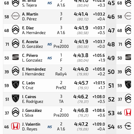
M. Brito
+1:02.8
45
68
NS
68
S. Tejera
A 1.6
+0.3
(80,84)
4:41.4
3
A. Martín
+1:03.2
46
58
58
D. Pérez
F
+0.4
(80,72)
4:41.9
3
E. Díaz
+1:03.7
47
48
48
A. Hernández
A 1.6
+0.5
(80,58)
4:41.9
2
E. Acosta
+1:03.7
48
71
NS
71
D. González
Pre2000
+0.0
(80,58)
4:43.8
1
C. Piñero
+1:05.6
49
50
NS
50
L. Gonzalez
F
+1.9
(80,04)
4:44.0
2
E. Hernández
+1:05.8
50
39
39
J. Hernández
Rally4
+0.2
(79,99)
4:45.7
2
C. León
+1:07.5
51
59
59
Y. Cruz
Pre92
+1.7
(79,51)
4:46.2
3
I. Cairos
+1:08.0
52
51
37
E. Rodríguez
TA
+0.5
(79,37)
4:46.8
2
J. González
+1:08.6
53
37
46
I. Silva
Pre2000
+0.6
(79,21)
4:47.2
2
J. Valentín
+1:09.0
54
46
NS
65
D. Reyes
A 1.6
+0.4
(79,09)