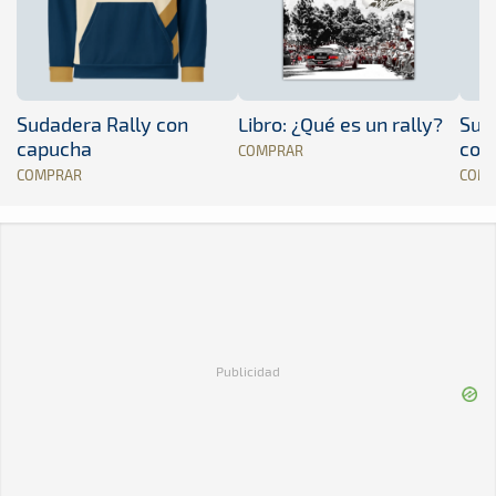
Sudadera Rally con
Libro: ¿Qué es un rally?
Sud
capucha
con
COMPRAR
COMPRAR
COM
Publicidad