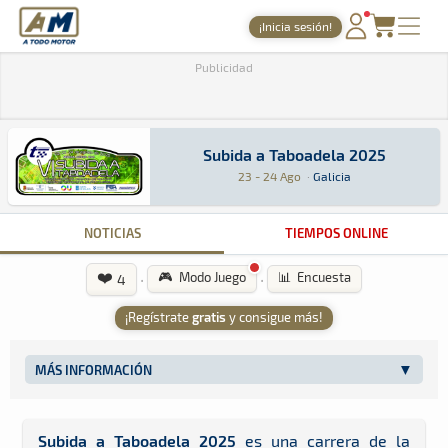
A Todo Motor
· Revista del motor desde 1999
¡Inicia sesión!
A Todo Motor
»
Agenda
»
2025
»
Agosto
PORTADA
Publicidad
TIEMPOS ONLINE
NOTICIAS
Subida a Taboadela 2025
Subida a Taboadela 2025
Montaña · Subida a Taboadela 2025: Aquí podrá
Galicia
Galicia
23 - 24 Ago
·
Galicia
AGENDA
GALERÍAS
NOTICIAS
TIEMPOS ONLINE
TIENDA
❤️
·
·
🎮 Modo Juego
📊 Encuesta
4
ARCHIVO
¡Regístrate
gratis
y consigue más!
MÁS INFORMACIÓN
Subida a Taboadela 2025
es una carrera de la