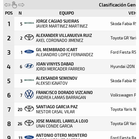
Clasificación Gene
POS
N
EQUIPO
VEHÍ
JORGE CAGIAO SUEIRAS
1
Skoda Fabia RS 
5
JAVIER MARTINEZ MARTINEZ
ALEXANDER VILLANUEVA RUIZ
2
Toyota GR Yaris
2
AXEL CORONADO JIMENEZ
GIL MEMBRADO ICART
3
Ford Fiesta R5 
1
ALEJANDRO LOPEZ FERNANDEZ
JOAN VINYES DABAD
4
Hyundai i20N R
6
JORDI MERCADER FARRERO
ALEKSANDR SEMENOV
5
Skoda Fabia RS 
3
ALEKSEI IGNATOV
FRANCISCO DORADO VIZCAINO
6
Volkswagen Pol
7
ANDREA LAMAS BARRAGAN
SANTIAGO GARCIA PAZ
7
Toyota Yaris N5
20
NESTOR CASAL VILAR
JOSE MANUEL LAMELA LOJO
8
Toyota GR Yaris
26
UNAI CONDE GARCIA
ANTONIO OTERO MONTERO
9
Ford Fiesta Ral
13