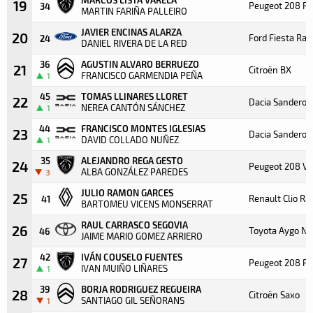
19
Peugeot 208 R2
34
MARTIN FARIÑA PALLEIRO
JAVIER ENCINAS ALARZA
20
Ford Fiesta Ral
24
DANIEL RIVERA DE LA RED
36
AGUSTIN ALVARO BERRUEZO
21
Citroën BX
FRANCISCO GARMENDIA PEÑA
1
45
TOMAS LLINARES LLORET
22
Dacia Sandero 
NEREA CANTÓN SÁNCHEZ
1
44
FRANCISCO MONTES IGLESIAS
23
Dacia Sandero 
DAVID COLLADO NUÑEZ
1
35
ALEJANDRO REGA GESTO
24
Peugeot 208 VT
ALBA GONZÁLEZ PAREDES
3
JULIO RAMON GARCES
25
Renault Clio Ra
41
BARTOMEU VICENS MONSERRAT
RAUL CARRASCO SEGOVIA
26
Toyota Aygo N3
46
JAIME MARIO GOMEZ ARRIERO
42
IVÁN COUSELO FUENTES
27
Peugeot 208 Pu
IVAN MUIÑO LIÑARES
1
39
BORJA RODRIGUEZ REGUEIRA
28
Citroën Saxo
SANTIAGO GIL SEÑORANS
1