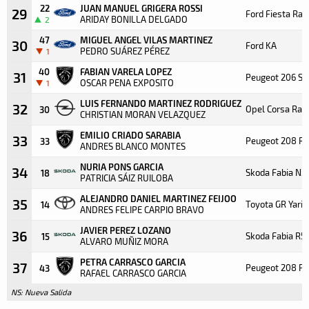
22
JUAN MANUEL GRIGERA ROSSI
29
Ford Fiesta Ral
ARIDAY BONILLA DELGADO
2
47
MIGUEL ANGEL VILAS MARTINEZ
30
Ford KA
PEDRO SUÁREZ PÉREZ
1
40
FABIAN VARELA LOPEZ
31
Peugeot 206 S1
OSCAR PENA EXPOSITO
1
LUIS FERNANDO MARTINEZ RODRIGUEZ
32
Opel Corsa Rall
30
CHRISTIAN MORAN VELAZQUEZ
EMILIO CRIADO SARABIA
33
Peugeot 208 Ra
33
ANDRES BLANCO MONTES
NURIA PONS GARCIA
34
Skoda Fabia N5
18
PATRICIA SÁIZ RUILOBA
ALEJANDRO DANIEL MARTINEZ FEIJOO
35
Toyota GR Yaris
14
ANDRES FELIPE CARPIO BRAVO
JAVIER PEREZ LOZANO
36
Skoda Fabia R5
15
ALVARO MUÑIZ MORA
PETRA CARRASCO GARCIA
37
Peugeot 208 Pu
43
RAFAEL CARRASCO GARCIA
NS: Nueva Salida