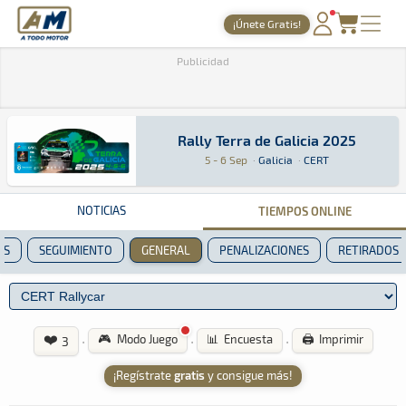
A Todo Motor
· Revista del motor desde 1999
¡Únete Gratis!
PORTADA
Publicidad
TIEMPOS ONLINE
NOTICIAS
Rally Terra de Galicia 2025
Rally Terra de Galicia 2025
Tierra · Rally Terra de Galicia 2025 · CERT: A
Galicia
Galicia
5 - 6 Sep
·
Galicia
·
CERT
AGENDA
GALERÍAS
NOTICIAS
TIEMPOS ONLINE
TIENDA
OS
SEGUIMIENTO
GENERAL
PENALIZACIONES
RETIRADOS
ARCHIVO
❤️
·
·
·
🎮 Modo Juego
📊 Encuesta
🖨️ Imprimir
3
¡Regístrate
gratis
y consigue más!