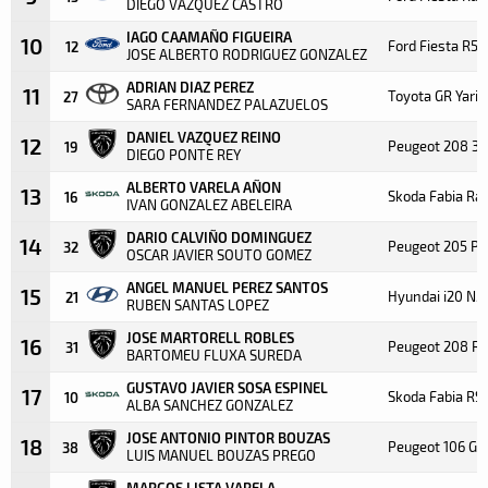
DIEGO VAZQUEZ CASTRO
IAGO CAAMAÑO FIGUEIRA
10
Ford Fiesta R5
12
JOSE ALBERTO RODRIGUEZ GONZALEZ
ADRIAN DIAZ PEREZ
11
Toyota GR Yaris
27
SARA FERNANDEZ PALAZUELOS
DANIEL VAZQUEZ REINO
12
Peugeot 208 3P
19
DIEGO PONTE REY
ALBERTO VARELA AÑON
13
Skoda Fabia Ral
16
IVAN GONZALEZ ABELEIRA
DARIO CALVIÑO DOMINGUEZ
14
Peugeot 205 Pr
32
OSCAR JAVIER SOUTO GOMEZ
ANGEL MANUEL PEREZ SANTOS
15
Hyundai i20 N5
21
RUBEN SANTAS LOPEZ
JOSE MARTORELL ROBLES
16
Peugeot 208 Ra
31
BARTOMEU FLUXA SUREDA
GUSTAVO JAVIER SOSA ESPINEL
17
Skoda Fabia RS 
10
ALBA SANCHEZ GONZALEZ
JOSE ANTONIO PINTOR BOUZAS
18
Peugeot 106 GT
38
LUIS MANUEL BOUZAS PREGO
MARCOS LISTA VARELA