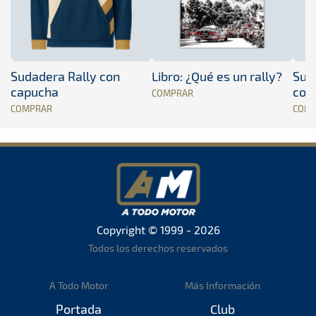
Sudadera Rally con
Libro: ¿Qué es un rally?
Sud
capucha
con
COMPRAR
COMPRAR
COM
Copyright © 1999 - 2026
Todos los derechos reservados
A Todo Motor
Más Información
Portada
Club