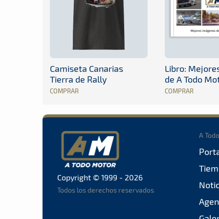
Camiseta Canarias
Libro: Mejor
Tierra de Rally
de A Todo Mo
COMPRAR
COMPRAR
A Tod
Port
Tiem
Copyright © 1999 - 2026
Noti
Todos los derechos reservados
Agen
Gale