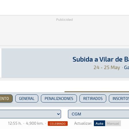
Publicidad
Subida a Vilar de 
Subida a Vilar de Barrio 2025
Montaña · Subida a Vilar de Barrio 2025: Aquí
Galicia
Galicia
24 - 25 May
·
Ga
IENTO
GENERAL
PENALIZACIONES
RETIRADOS
INSCRITO
12:55 h.
·
4,900 km.
·
Actualizar:
Auto
Manual
CELEBRADO