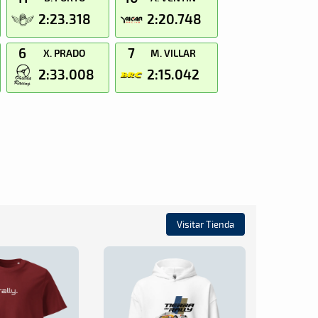
2:23.318
2:20.748
6
7
X. PRADO
M. VILLAR
2:33.008
2:15.042
Visitar Tienda