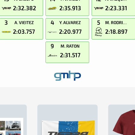
2:32.382
2:35.913
2:23.331
3
4
5
A. VIEITEZ
Y. ALVAREZ
M. RODRIGUEZ
2:03.757
2:20.977
2:18.897
9
M. RATON
2:31.517