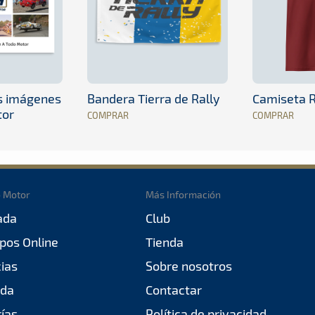
es imágenes
Bandera Tierra de Rally
Camiseta R
tor
COMPRAR
COMPRAR
o Motor
Más Información
ada
Club
pos Online
Tienda
cias
Sobre nosotros
da
Contactar
rías
Política de privacidad