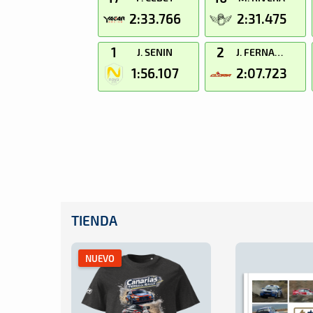
2:33.766
2:31.475
1
2
J. SENIN
J. FERNANDEZ
1:56.107
2:07.723
TIENDA
NUEVO