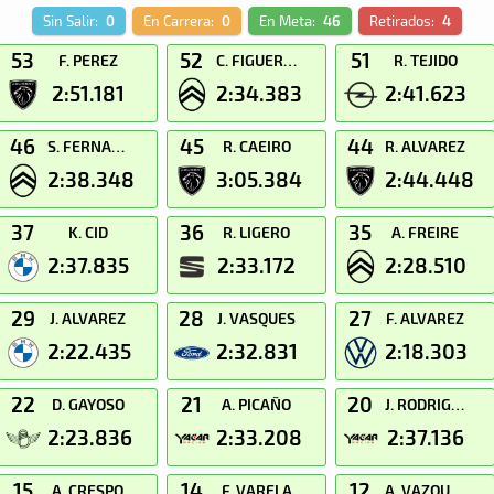
Sin Salir:
0
En Carrera:
0
En Meta:
46
Retirados:
4
53
52
51
F. PEREZ
C. FIGUERAS
R. TEJIDO
2:51.181
2:34.383
2:41.623
46
45
44
S. FERNANDEZ
R. CAEIRO
R. ALVAREZ
2:38.348
3:05.384
2:44.448
37
36
35
K. CID
R. LIGERO
A. FREIRE
2:37.835
2:33.172
2:28.510
29
28
27
J. ALVAREZ
J. VASQUES
F. ALVAREZ
2:22.435
2:32.831
2:18.303
22
21
20
D. GAYOSO
A. PICAÑO
J. RODRIGUEZ
2:23.836
2:33.208
2:37.136
15
14
12
A. CRESPO
F. VARELA
A. VAZQUEZ