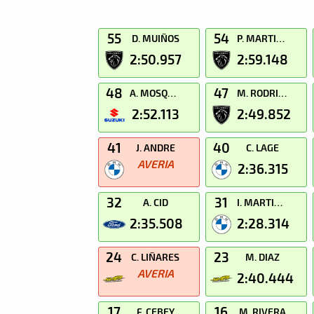
55
54
D. MUIÑOS
P. MARTINEZ
2:50.957
2:59.148
48
47
A. MOSQUERA
M. RODRIGUEZ
2:52.113
2:49.852
41
40
J. ANDRE
C. LAGE
AVERIA
2:36.315
32
31
A. CID
I. MARTINEZ
2:35.508
2:28.314
24
23
C. LIÑARES
M. DIAZ
AVERIA
2:40.444
17
16
F. CEBEY
M. RIVERA