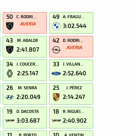
50
49
C. RODRIGUEZ
A. FRAGUAS
AVERIA
3:02.544
43
42
M. ABALDE
D. RODRIGUEZ
AVERIA
2:41.807
34
33
J. COUCERIO
J. VILLANUEVA
2:25.147
2:52.640
26
25
M. SENRA
J. PÉREZ
2:20.049
2:14.247
19
18
D. DACOSTA
R. RIGUEIRA
3:03.687
2:40.902
11
10
B. PORTO
A. VENTIN