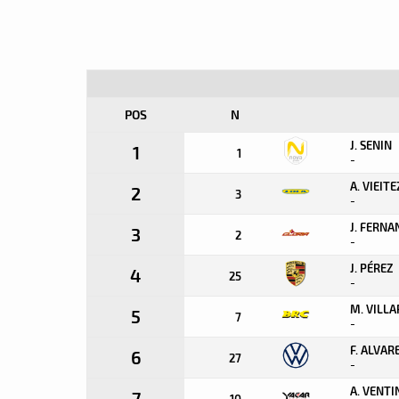
POS
N
J. SENIN
1
1
-
A. VIEITE
2
3
-
J. FERNA
3
2
-
J. PÉREZ
4
25
-
M. VILLA
5
7
-
F. ALVAR
6
27
-
A. VENTI
7
10