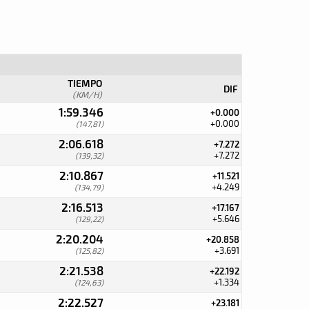
TIEMPO
DIF
(KM/H)
1:59.346
+0.000
+0.000
(147,81)
2:06.618
+7.272
+7.272
(139,32)
2:10.867
+11.521
+4.249
(134,79)
2:16.513
+17.167
+5.646
(129,22)
2:20.204
+20.858
+3.691
(125,82)
2:21.538
+22.192
+1.334
(124,63)
2:22.527
+23.181