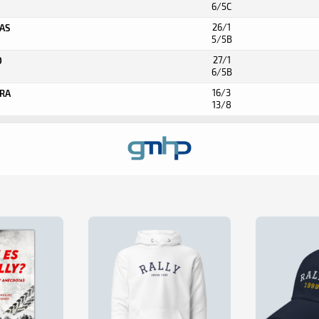
6/5C
26/1
UAS
5/5B
27/1
O
6/5B
16/3
IRA
13/8