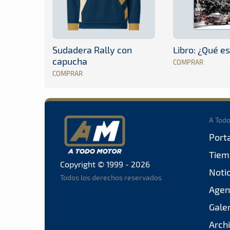
Sudadera Rally con
Libro: ¿Qué es
capucha
COMPRAR
COMPRAR
A Tod
Port
Tiem
Copyright © 1999 - 2026
Noti
Todos los derechos reservados
Agen
Gale
Arch