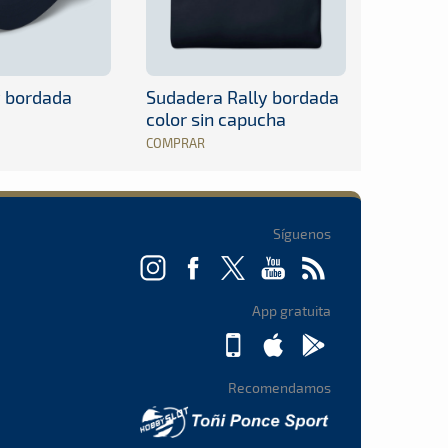
y bordada
Sudadera Rally bordada
color sin capucha
COMPRAR
Síguenos
App gratuita
Recomendamos