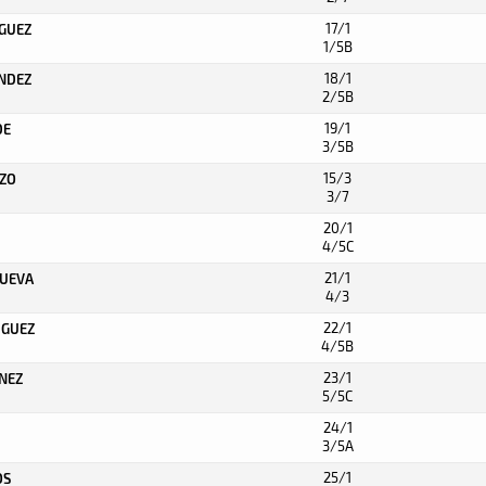
17/1
IGUEZ
1/5B
18/1
ANDEZ
2/5B
19/1
DE
3/5B
15/3
NZO
3/7
20/1
4/5C
21/1
NUEVA
4/3
22/1
IGUEZ
4/5B
23/1
INEZ
5/5C
24/1
3/5A
25/1
OS