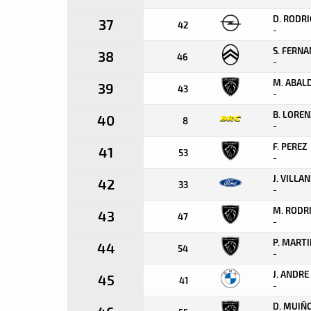
D. RODR
37
42
-
S. FERN
38
46
-
M. ABAL
39
43
-
B. LORE
40
8
-
F. PEREZ
41
53
-
J. VILLA
42
33
-
M. RODR
43
47
-
P. MART
44
54
-
J. ANDRE
45
41
-
D. MUIÑ