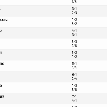
1/8
3/1
A
2/3
4/2
IGUEZ
3/2
4/1
EZ
3/1
3/3
O
2/8
5/2
EZ
4/2
5/1
RIO
1/4
6/1
2/4
4/3
SO
3/8
7/1
NEZ
4/1