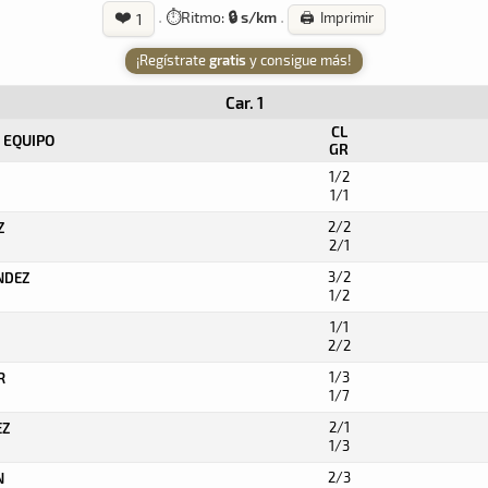
❤️
·
⏱️
Ritmo:
🔒 s/km
·
🖨️ Imprimir
1
¡Regístrate
gratis
y consigue más!
Car. 1
CL
EQUIPO
GR
1/2
1/1
2/2
Z
2/1
3/2
NDEZ
1/2
1/1
2/2
1/3
R
1/7
2/1
EZ
1/3
2/3
N