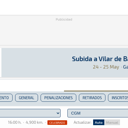
Publicidad
Subida a Vilar de 
Subida a Vilar de Barrio 2025
Montaña · Subida a Vilar de Barrio 2025: Aquí
Galicia
Galicia
24 - 25 May
·
Ga
IENTO
GENERAL
PENALIZACIONES
RETIRADOS
INSCRITO
16:00 h.
·
4,900 km.
·
Actualizar:
Auto
Manual
CELEBRADO