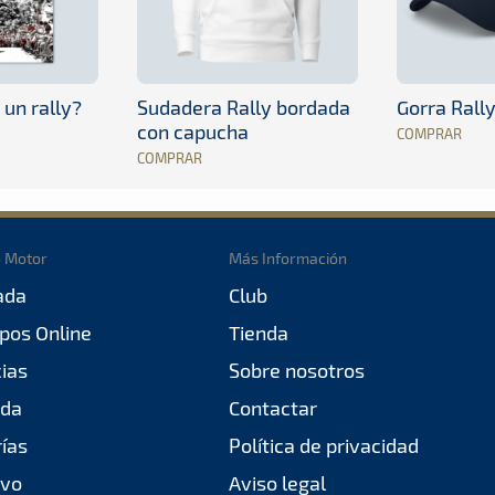
 un rally?
Sudadera Rally bordada
Gorra Rall
con capucha
COMPRAR
COMPRAR
o Motor
Más Información
ada
Club
pos Online
Tienda
cias
Sobre nosotros
da
Contactar
rías
Política de privacidad
ivo
Aviso legal