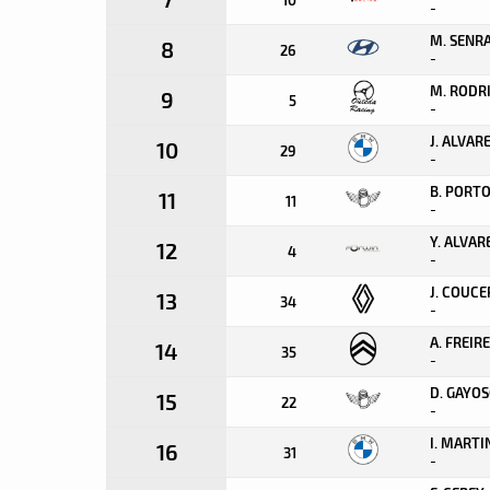
-
M. SENR
8
26
-
M. RODR
9
5
-
J. ALVAR
10
29
-
B. PORT
11
11
-
Y. ALVAR
12
4
-
J. COUCE
13
34
-
A. FREIRE
14
35
-
D. GAYO
15
22
-
I. MARTI
16
31
-