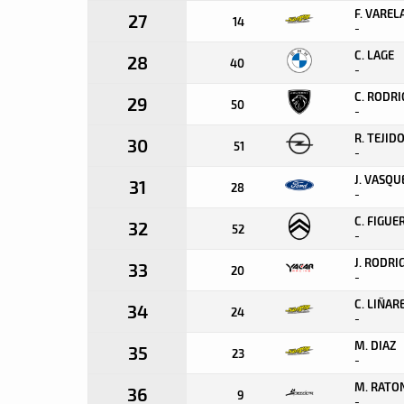
F. VAREL
27
14
-
C. LAGE
28
40
-
C. RODR
29
50
-
R. TEJID
30
51
-
J. VASQU
31
28
-
C. FIGUE
32
52
-
J. RODRI
33
20
-
C. LIÑAR
34
24
-
M. DIAZ
35
23
-
M. RATO
36
9
-