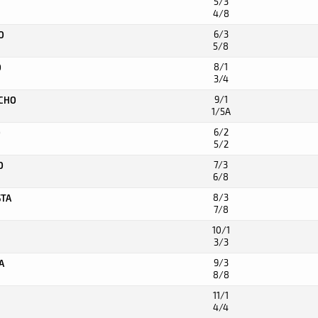
5/3
4/8
6/3
O
5/8
8/1
O
3/4
9/1
ACHO
1/5A
6/2
O
5/2
7/3
O
6/8
8/3
STA
7/8
10/1
3/3
9/3
A
8/8
11/1
4/4