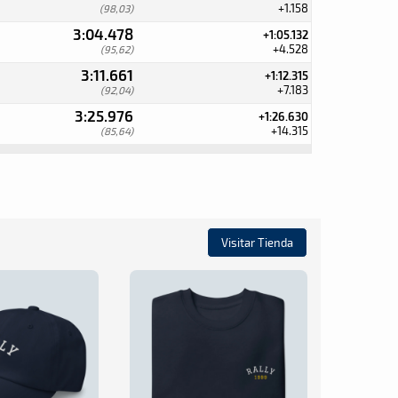
+1.158
(98,03)
3:04.478
+1:05.132
+4.528
(95,62)
3:11.661
+1:12.315
+7.183
(92,04)
3:25.976
+1:26.630
+14.315
(85,64)
Visitar Tienda