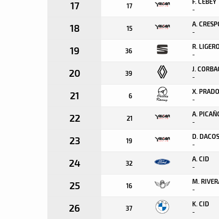
F. CEBEY
17
17
-
A. CRESP
18
15
-
R. LIGER
19
36
-
J. CORB
20
39
-
X. PRAD
21
6
-
A. PICAÑ
22
21
-
D. DACO
23
19
-
A. CID
24
32
-
M. RIVER
25
16
-
K. CID
26
37
-