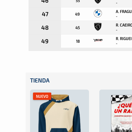
46
55
-
A. FRAG
47
49
-
R. CAEIR
48
45
-
R. RIGUE
49
18
-
TIENDA
NUEVO