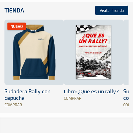
TIENDA
Visitar Tienda
NUEVO
Sudadera Rally con
Libro: ¿Qué es un rally?
Sud
capucha
con
COMPRAR
COMPRAR
COM