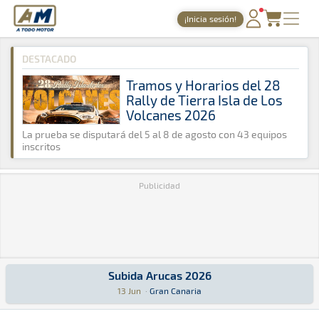
A Todo Motor
· Revista del motor desde 1999
¡Inicia sesión!
A Todo Motor
»
Agenda
»
2026
»
Junio
PORTADA
DESTACADO
TIEMPOS ONLINE
Tramos y Horarios del 28
Rally de Tierra Isla de Los
NOTICIAS
Volcanes 2026
AGENDA
La prueba se disputará del 5 al 8 de agosto con 43 equipos
inscritos
GALERÍAS
Publicidad
TIENDA
ARCHIVO
Subida Arucas 2026
Subida Arucas 2026
Montaña · Subida Arucas 2026: Aquí podrás encontrar toda la informac
Gran Canaria
Gran Canaria
13 Jun
·
Gran Canaria