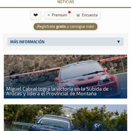
NOTICIAS
❤️
·
·
⭐ Premium
📊 Encuesta
¡Regístrate
gratis
y consigue más!
MÁS INFORMACIÓN
Miguel Cabral logra la victoria en la Subida de
Arucas y lidera el Provincial de Montaña