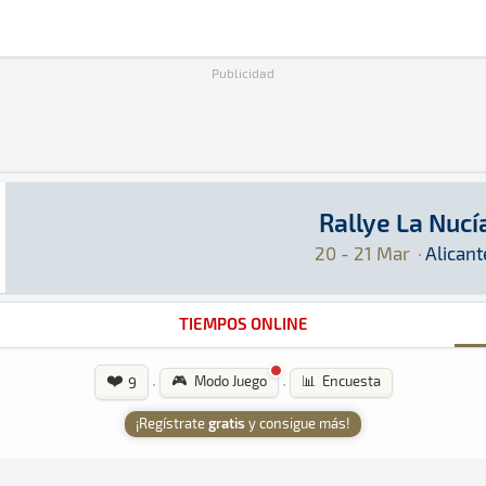
Publicidad
Rallye La Nucí
Rallye La Nucía 2026
Rally · Rallye La Nucía 2026 · S-CER: Aquí pod
Alicante
Alicante
20 - 21 Mar
·
Alicant
TIEMPOS ONLINE
❤️
·
·
🎮 Modo Juego
📊 Encuesta
9
¡Regístrate
gratis
y consigue más!