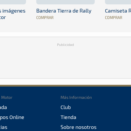
es imágenes
Bandera Tierra de Rally
Camiseta R
tor
COMPRAR
COMPRAR
Publicidad
o Motor
Más Información
ada
Club
pos Online
Tienda
cias
Sobre nosotros