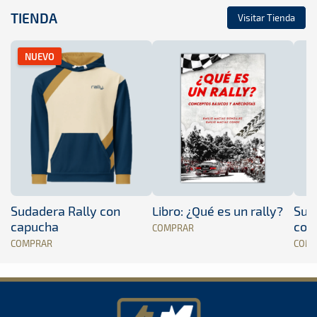
TIENDA
Visitar Tienda
NUEVO
Sudadera Rally con
Libro: ¿Qué es un rally?
Sud
capucha
con
COMPRAR
COMPRAR
COM