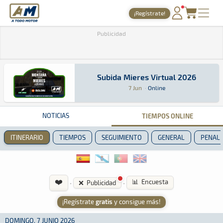
A Todo Motor
· Revista del motor desde 1999
¡Regístrate!
PORTADA
Publicidad
TIEMPOS ONLINE
NOTICIAS
Subida Mieres Virtual 2026
Subida Mieres Virtual 2026
SimRacing · Subida Mieres Virtual 2026: Aquí p
Online
Online
7 Jun
·
Online
AGENDA
GALERÍAS
NOTICIAS
TIEMPOS ONLINE
TIENDA
ITINERARIO
TIEMPOS
SEGUIMIENTO
GENERAL
PENALI
ARCHIVO
❤️
·
·
📊 Encuesta
❌ Publicidad
¡Regístrate
gratis
y consigue más!
DOMINGO, 7 JUNIO 2026