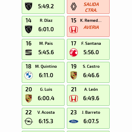
SALIDA
5:49.2
CTRA.
14
15
R. Díaz
K. Remedios
AVERIA
6:01.0
16
17
M. Pais
F. Santana
5:45.6
5:56.0
18
19
M. Quintino
S. Castro
6:11.0
6:46.6
20
21
G. Luis
A. León
6:00.4
6:49.6
22
23
V. Acosta
J. Barreto
6:15.3
6:07.5