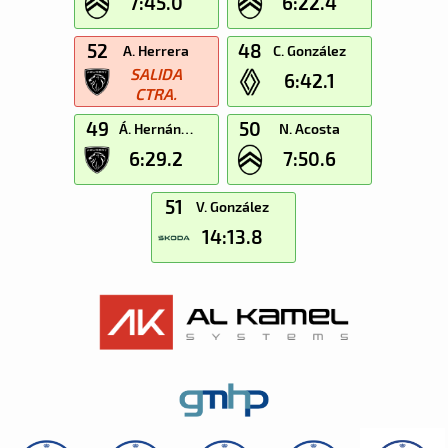
7:45.0
6:22.4
52
48
A. Herrera
C. González
SALIDA
6:42.1
CTRA.
49
50
Á. Hernández
N. Acosta
6:29.2
7:50.6
51
V. González
14:13.8