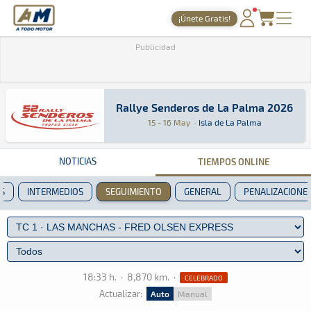
A Todo Motor
· Revista del motor desde 1999
¡Únete Gratis!
PORTADA
Publicidad
TIEMPOS ONLINE
NOTICIAS
Rallye Senderos de La Palma 2026
Rallye Senderos de La Palma 2026
Rally · Rallye Senderos de La Palma 2026: Aquí
Isla de La Palma
Isla de La Palma
15 - 16 May
·
Isla de La Palma
AGENDA
GALERÍAS
NOTICIAS
TIEMPOS ONLINE
TIENDA
S
INTERMEDIOS
SEGUIMIENTO
GENERAL
PENALIZACIONE
ARCHIVO
18:33 h.
·
8,870 km.
·
CELEBRADO
Actualizar:
Auto
Manual