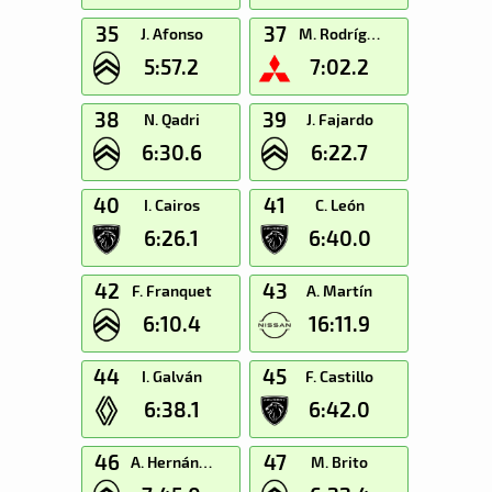
35
37
J. Afonso
M. Rodríguez
5:57.2
7:02.2
38
39
N. Qadri
J. Fajardo
6:30.6
6:22.7
40
41
I. Cairos
C. León
6:26.1
6:40.0
42
43
F. Franquet
A. Martín
6:10.4
16:11.9
44
45
I. Galván
F. Castillo
6:38.1
6:42.0
46
47
A. Hernández
M. Brito