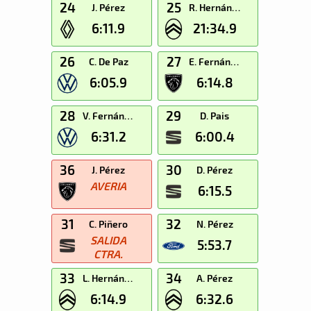
24
25
J. Pérez
R. Hernández
6:11.9
21:34.9
26
27
C. De Paz
E. Fernández
6:05.9
6:14.8
28
29
V. Fernández
D. Pais
6:31.2
6:00.4
36
30
J. Pérez
D. Pérez
AVERIA
6:15.5
31
32
C. Piñero
N. Pérez
SALIDA
5:53.7
CTRA.
33
34
L. Hernández
A. Pérez
6:14.9
6:32.6