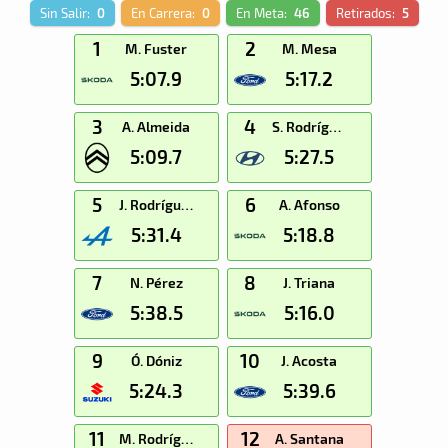
Sin Salir:
0
En Carrera:
0
En Meta:
46
Retirados:
5
1
2
M. Fuster
M. Mesa
5:07.9
5:17.2
3
4
A. Almeida
S. Rodríguez
5:09.7
5:27.5
5
6
J. Rodríguez
A. Afonso
5:31.4
5:18.8
7
8
N. Pérez
J. Triana
5:38.5
5:16.0
9
10
Ó. Dóniz
J. Acosta
5:24.3
5:39.6
11
12
M. Rodríguez
A. Santana