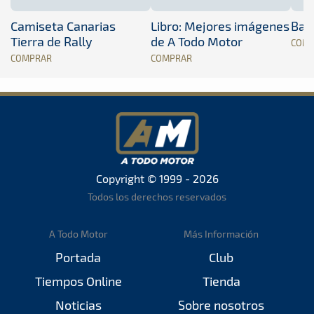
Camiseta Canarias
Libro: Mejores imágenes
Band
Tierra de Rally
de A Todo Motor
COM
COMPRAR
COMPRAR
Copyright © 1999 - 2026
Todos los derechos reservados
A Todo Motor
Más Información
Portada
Club
Tiempos Online
Tienda
Noticias
Sobre nosotros