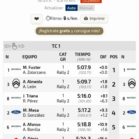
18:33 h.
·
8,870 km.
·
CELEBRADO
Actualizar:
Auto
Manual
❤️
·
⏱️
Ritmo:
🔒 s/km
·
🖨️ Imprimir
¡Regístrate
gratis
y consigue más!
TC 1
CAT
TIEMPO
N
EQUIPO
DIF
POS
N
GR
(KM/H)
5:07.9
1
M. Fuster
+0.0
1
1
1
A. Zolorzano
Rally 2
+0.0
(103,71)
5:09.7
1
A. Almeida
+1.8
2
3
3
A. León
Rally 2
+1.8
(103,11)
5:16.0
1
J. Triana
+8.1
3
8
8
R. Pérez
Rally 2
+6.3
(101,05)
5:17.2
1
M. Mesa
+9.3
4
2
2
D. González
Rally 2
+1.2
(100,67)
5:18.8
1
A. Afonso
+10.9
5
6
6
A. Bonilla
Rally 2
+1.6
(100,16)
5:24.3
1
Ó. Dóniz
+16.4