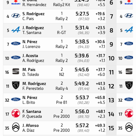
6
9
9
R. Hernández
Rally2 Kit
+5.5
(98,46)
5:27.5
1
S. Rodríguez
+19.6
7
4
4
C. Pais
Rally 2
+3.2
(97,50)
5:31.4
1
J. Rodríguez
+23.5
8
5
5
T. Santana
R-GT
+3.9
(96,35)
5:38.5
1
N. Pérez
+30.6
9
7
7
J. Lorenzo
Rally 2
+7.1
(94,33)
5:39.6
1
J. Acosta
+31.7
10
10
10
A. Rodríguez
Rally 2
+1.1
(94,03)
5:45.6
2
M. Pais
+37.7
11
16
16
D. Toledo
N2
+6.0
(92,40)
5:49.2
2
M. Rodríguez
+41.3
12
11
11
F. Perestelo
Rally 4
+3.6
(91,44)
5:53.7
2
N. Pérez
+45.8
13
32
32
L. Brito
Pre 81
+4.5
(90,28)
5:56.0
2
F. Santana
+48.1
14
17
17
P. Quesada
Pre 2000
+2.3
(89,70)
5:57.2
2
J. Afonso
+49.3
15
35
35
A. Díaz
Pre 2000
+1.2
(89,40)