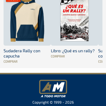
Sudadera Rally con
Libro: ¿Qué es un rally?
Sud
capucha
con
COMPRAR
COMPRAR
COM
Copyright © 1999 - 2026