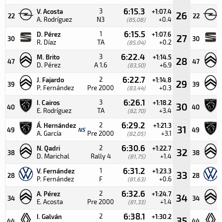
6:15.3
3
V. Acosta
+1:07.4
26
22
22
A. Rodríguez
N3
+0.4
(85,08)
6:15.5
1
D. Pérez
+1:07.6
27
30
30
R. Díaz
TA
+0.2
(85,04)
6:22.4
3
M. Brito
+1:14.5
28
47
47
D. Pérez
A 1.6
+6.9
(83,50)
6:22.7
2
J. Fajardo
+1:14.8
29
39
39
P. Fernández
Pre 2000
+0.3
(83,44)
6:26.1
3
I. Cairos
+1:18.2
30
40
40
E. Rodríguez
TA
+3.4
(82,70)
6:29.2
2
Á. Hernández
+1:21.3
31
49
NS
49
A. García
Pre 2000
+3.1
(82,05)
6:30.6
2
N. Qadri
+1:22.7
32
38
38
D. Marichal
Rally 4
+1.4
(81,75)
6:31.2
1
V. Fernández
+1:23.3
33
28
28
P. Fernández
F
+0.6
(81,63)
6:32.6
2
A. Pérez
+1:24.7
34
34
34
E. Acosta
Pre 2000
+1.4
(81,33)
6:38.1
2
I. Galván
+1:30.2
35
44
44