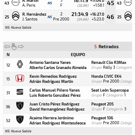
A. Martín
+11:04.0
45
43
NS
43
A. Peris
F
+1:58.1
(32,86)
21:34.9
2
R. Hernández
+16:27.0
46
25
NS
25
J. Santos
Pre 2000
+5:23.0
(24,66)
NS: Nueva Salida
5
Retirados
N
EQUIPO
Antonio Santana Yanes
Renault Clio R3Max
12
Grupo
Rally 3
Categoría
Alberto Carlos Granado Almeida
Kevin Remedios Rodríguez
Honda CIVIC EK4
15
Grupo
Pre 2000
Categorí
Adrián Rodríguez Martín
Carlos Manuel Piñero Yanes
Seat León Supercopa
31
Grupo
F
Categoría
1
Luis Roberto González Pérez
Juan Cristo Pérez Rodríguez
Peugeot 205
36
Grupo
F
Categoría
3
David Hernangómez Rodríguez
Acaimo Herrera Jerónimo
Peugeot 106
52
Grupo
Pre 2000
Categorí
Adrian Rodríguez Montesdeoca
NS: Nueva Salida