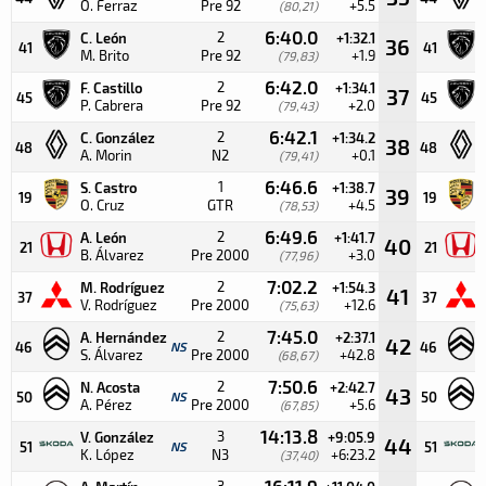
O. Ferraz
Pre 92
+5.5
(80,21)
6:40.0
2
C. León
+1:32.1
36
41
41
M. Brito
Pre 92
+1.9
(79,83)
6:42.0
2
F. Castillo
+1:34.1
37
45
45
P. Cabrera
Pre 92
+2.0
(79,43)
6:42.1
2
C. González
+1:34.2
38
48
48
A. Morin
N2
+0.1
(79,41)
6:46.6
1
S. Castro
+1:38.7
39
19
19
O. Cruz
GTR
+4.5
(78,53)
6:49.6
2
A. León
+1:41.7
40
21
21
B. Álvarez
Pre 2000
+3.0
(77,96)
7:02.2
2
M. Rodríguez
+1:54.3
41
37
37
V. Rodríguez
Pre 2000
+12.6
(75,63)
7:45.0
2
A. Hernández
+2:37.1
42
46
NS
46
S. Álvarez
Pre 2000
+42.8
(68,67)
7:50.6
2
N. Acosta
+2:42.7
43
50
NS
50
A. Pérez
Pre 2000
+5.6
(67,85)
14:13.8
3
V. González
+9:05.9
44
51
NS
51
K. López
N3
+6:23.2
(37,40)
16:11.9
3