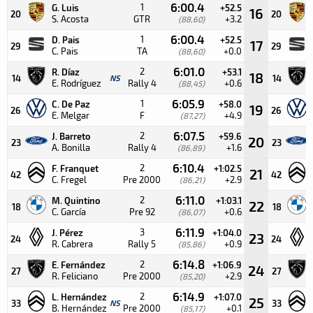
6:00.4
1
G. Luis
+52.5
16
20
20
S. Acosta
GTR
+3.2
(88,60)
6:00.4
1
D. Pais
+52.5
17
29
29
C. Pais
TA
+0.0
(88,60)
6:01.0
2
R. Díaz
+53.1
18
14
NS
14
E. Rodríguez
Rally 4
+0.6
(88,45)
6:05.9
1
C. De Paz
+58.0
19
26
26
E. Melgar
F
+4.9
(87,27)
6:07.5
2
J. Barreto
+59.6
20
23
23
A. Bonilla
Rally 4
+1.6
(86,89)
6:10.4
2
F. Franquet
+1:02.5
21
42
42
C. Fregel
Pre 2000
+2.9
(86,21)
6:11.0
2
M. Quintino
+1:03.1
22
18
18
C. García
Pre 92
+0.6
(86,07)
6:11.9
3
J. Pérez
+1:04.0
23
24
24
R. Cabrera
Rally 5
+0.9
(85,86)
6:14.8
2
E. Fernández
+1:06.9
24
27
27
R. Feliciano
Pre 2000
+2.9
(85,20)
6:14.9
2
L. Hernández
+1:07.0
25
33
NS
33
B. Hernández
Pre 2000
+0.1
(85,17)