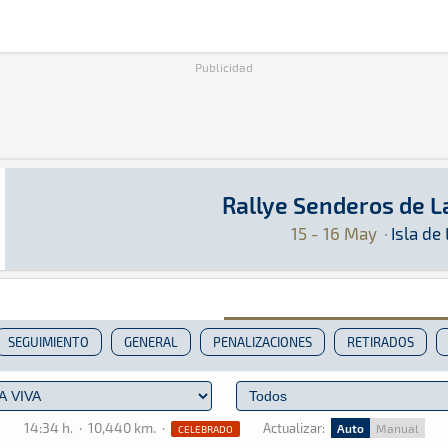
Publicidad
Rallye Senderos de 
Rallye Senderos de La Palma 2026
Rally · Rallye Senderos de La Palma 2026: Aqu
Isla de La Palma
Isla de La Palma
15 - 16 May
·
Isla de
SEGUIMIENTO
GENERAL
PENALIZACIONES
RETIRADOS
14:34 h.
·
10,440 km.
·
Actualizar:
Auto
Manual
CELEBRADO