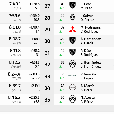
7:49.1
+1:28.5
41
C. León
27
+5.0
M. Brito
(80,12)
1
7:59.6
+1:39.0
44
I. Galván
28
+10.5
O. Ferraz
(78,37)
1
8:01.0
+1:40.4
37
M. Rodríguez
29
+1.4
V. Rodríguez
(78,14)
1
8:08.7
+1:48.1
49
Á. Hernández
30
+7.7
A. García
(76,91)
1
8:11.8
+1:51.2
14
R. Díaz
31
+3.1
E. Rodríguez
(76,42)
1
8:12.2
+1:51.6
33
L. Hernández
32
+0.4
B. Hernández
(76,36)
1
8:24.4
+2:03.8
51
V. González
33
+12.2
K. López
(74,51)
1
8:39.7
+2:19.1
43
A. Martín
34
+15.3
A. Peris
(72,32)
1
8:46.2
+2:25.6
50
N. Acosta
35
+6.5
A. Pérez
(71,43)
1