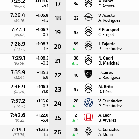
7:25.2
+1:04.6
A. Pérez
17
34
+4.1
E. Acosta
(84,42)
7:26.4
+1:05.8
V. Acosta
18
22
+1.2
A. Rodríguez
(84,19)
7:27.3
+1:06.7
F. Franquet
19
42
+0.9
C. Fregel
(84,02)
7:28.9
+1:08.3
39
J. Fajardo
20
+1.6
P. Fernández
(83,72)
1
7:29.1
+1:08.5
38
N. Qadri
21
+0.2
D. Marichal
(83,69)
3
7:35.9
+1:15.3
I. Cairos
22
40
+6.8
E. Rodríguez
(82,44)
7:36.9
+1:16.3
M. Brito
23
47
+1.0
D. Pérez
(82,26)
7:37.2
+1:16.6
28
V. Fernández
24
+0.3
P. Fernández
(82,20)
1
7:42.6
+1:22.0
21
A. León
25
+5.4
B. Álvarez
(81,25)
1
7:44.1
+1:23.5
48
C. González
26
+1.5
A. Morin
(80,98)
1