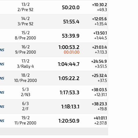
13/2
+10:30.2
50:20.0
2/Pre 92
+49.3
14/2
+12:05.6
51:55.4
3/Pre 92
+1:35.4
15/2
+13:50.1
53:39.9
8/Pre 2000
+1:44.5
1:00:53.2
16/2
+21:03.4
NS
9/Pre 2000
00:01:00
+7:13.3
17/2
+24:54.9
1:04:44.7
NS
3/Rally 4
+3:51.5
18/2
+25:32.4
1:05:22.2
NS
10/Pre 2000
+37.5
5/3
+38:03.5
1:17:53.3
NS
2/N3
+12:31.1
6/3
+38:23.3
1:18:13.1
NS
2/F
+19.8
19/2
+41:01.1
1:20:50.9
NS
11/Pre 2000
+2:37.8