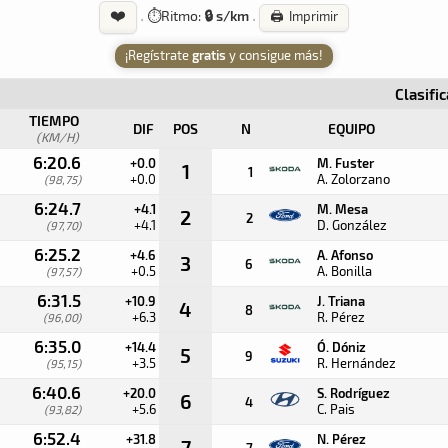
❤️
·
⏱️
Ritmo:
🔒 s/km
·
🖨️ Imprimir
¡Regístrate
gratis
y consigue más!
Clasifi
TIEMPO
DIF
POS
N
EQUIPO
(KM/H)
6:20.6
+0.0
M. Fuster
1
1
+0.0
A. Zolorzano
(98,75)
6:24.7
+4.1
M. Mesa
2
2
+4.1
D. González
(97,70)
6:25.2
+4.6
A. Afonso
3
6
+0.5
A. Bonilla
(97,57)
6:31.5
+10.9
J. Triana
4
8
+6.3
R. Pérez
(96,00)
6:35.0
+14.4
Ó. Dóniz
5
9
+3.5
R. Hernández
(95,15)
6:40.6
+20.0
S. Rodríguez
6
4
+5.6
C. Pais
(93,82)
6:52.4
+31.8
N. Pérez
7
7