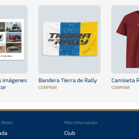
es imágenes
Bandera Tierra de Rally
Camiseta R
tor
COMPRAR
COMPRAR
o Motor
Más Información
ada
Club