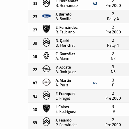
2
L. Hernández
33
NS
B. Hernández
Pre 2000
2
J. Barreto
23
A. Bonilla
Rally 4
2
E. Fernández
27
R. Feliciano
Pre 2000
2
N. Qadri
38
D. Marichal
Rally 4
2
C. González
48
A. Morin
N2
3
V. Acosta
22
A. Rodríguez
N3
3
A. Martín
43
NS
A. Peris
F
2
F. Franquet
42
C. Fregel
Pre 2000
3
I. Cairos
40
E. Rodríguez
TA
2
J. Fajardo
39
P. Fernández
Pre 2000