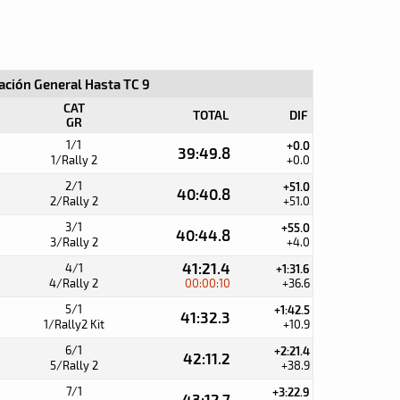
cación General Hasta TC 9
CAT
TOTAL
DIF
GR
1/1
+0.0
39:49.8
1/Rally 2
+0.0
2/1
+51.0
40:40.8
2/Rally 2
+51.0
3/1
+55.0
40:44.8
3/Rally 2
+4.0
41:21.4
4/1
+1:31.6
4/Rally 2
00:00:10
+36.6
5/1
+1:42.5
41:32.3
1/Rally2 Kit
+10.9
6/1
+2:21.4
42:11.2
5/Rally 2
+38.9
7/1
+3:22.9
43:12.7