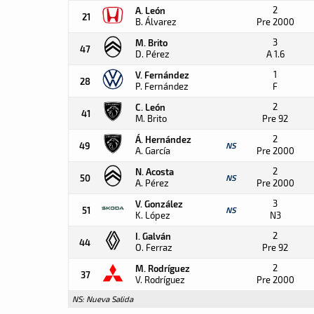
2
A. León
21
B. Álvarez
Pre 2000
3
M. Brito
47
D. Pérez
A 1.6
1
V. Fernández
28
P. Fernández
F
2
C. León
41
M. Brito
Pre 92
2
Á. Hernández
49
NS
A. García
Pre 2000
2
N. Acosta
50
NS
A. Pérez
Pre 2000
3
V. González
51
NS
K. López
N3
2
I. Galván
44
O. Ferraz
Pre 92
2
M. Rodríguez
37
V. Rodríguez
Pre 2000
NS: Nueva Salida