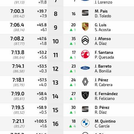
+11.8
J. Lorenzo
(91,13)
7:00.3
+39.7
M. Pais
8
16
+7.9
D. Toledo
(89,42)
7:06.4
+45.8
20
G. Luis
9
+6.1
S. Acosta
(88,14)
1
7:08.2
+47.6
35
J. Afonso
10
+1.8
A. Díaz
(87,77)
1
7:13.8
+53.2
17
F. Santana
11
+5.6
P. Quesada
(86,64)
1
7:14.1
+53.5
23
J. Barreto
12
+0.3
A. Bonilla
(86,58)
1
7:18.1
+57.5
24
J. Pérez
13
+4.0
R. Cabrera
(85,79)
1
7:19.0
+58.4
27
E. Fernández
14
+0.9
R. Feliciano
(85,61)
1
7:19.5
+58.9
30
D. Pérez
15
+0.5
R. Díaz
(85,52)
1
7:21.1
+1:00.5
18
M. Quintino
16
+1.6
C. García
(85,21)
4