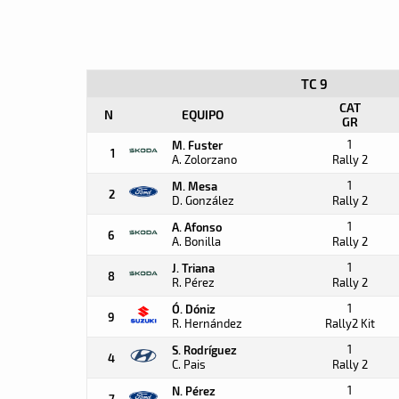
TC 9
CAT
N
EQUIPO
GR
1
M. Fuster
1
A. Zolorzano
Rally 2
1
M. Mesa
2
D. González
Rally 2
1
A. Afonso
6
A. Bonilla
Rally 2
1
J. Triana
8
R. Pérez
Rally 2
1
Ó. Dóniz
9
R. Hernández
Rally2 Kit
1
S. Rodríguez
4
C. Pais
Rally 2
1
N. Pérez
7