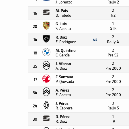
J. Lorenzo
Rally 2
2
M. Pais
16
D. Toledo
N2
1
G. Luis
20
S. Acosta
GTR
2
R. Díaz
14
NS
E. Rodríguez
Rally 4
2
M. Quintino
18
C. García
Pre 92
2
J. Afonso
35
A. Díaz
Pre 2000
2
F. Santana
17
P. Quesada
Pre 2000
2
A. Pérez
34
E. Acosta
Pre 2000
3
J. Pérez
24
R. Cabrera
Rally 5
1
D. Pérez
30
R. Díaz
TA