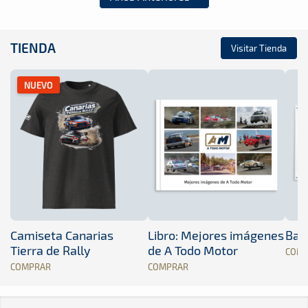
TIENDA
Visitar Tienda
NUEVO
Camiseta Canarias
Libro: Mejores imágenes
Band
Tierra de Rally
de A Todo Motor
COM
COMPRAR
COMPRAR