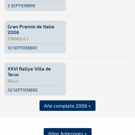
2 SEPTIEMBRE
Tierra · XV Rallye de Antigua: Aquí podrás encontrar toda 
Fuerteventura
Fuerteventura
Gran Premio de Italia
2006
FÓRMULA 1
10 SEPTIEMBRE
Fórmula 1 · Gran Premio de Italia 2006: Aquí podrás encon
Italia
Italia
XXVI Rallye Villa de
Teror
RALLY
30 SEPTIEMBRE
Rally · XXVI Rallye Villa de Teror: Aquí podrás encontrar 
Gran Canaria
Gran Canaria
Año completo 2006 +
Años Anteriores +