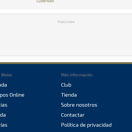
COMPRAR
Publicidad
o Motor
Más Información
ada
Club
pos Online
Tienda
cias
Sobre nosotros
da
Contactar
rías
Política de privacidad