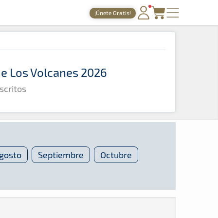
¡Únete Gratis!
PORTADA
TIEMPOS ONLINE
 de Los Volcanes 2026
NOTICIAS
scritos
AGENDA
GALERÍAS
TIENDA
ARCHIVO
gosto
Septiembre
Octubre