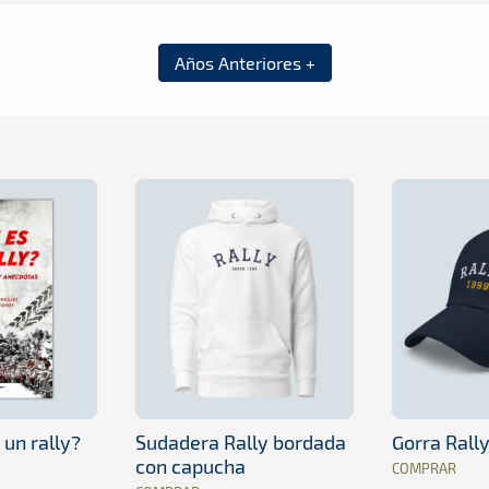
Años Anteriores +
 un rally?
Sudadera Rally bordada
Gorra Rall
con capucha
COMPRAR