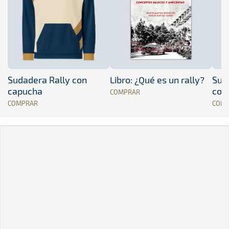
Sudadera Rally con
Libro: ¿Qué es un rally?
Sud
capucha
con
COMPRAR
COMPRAR
COM