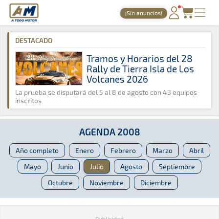
A Todo Motor
· Revista del motor desde 1999
¡Sin anuncios!
A Todo Motor
»
Agenda
»
2008
»
Julio
PORTADA
DESTACADO
TIEMPOS ONLINE
Tramos y Horarios del 28
Rally de Tierra Isla de Los
NOTICIAS
Volcanes 2026
AGENDA
La prueba se disputará del 5 al 8 de agosto con 43 equipos
inscritos
GALERÍAS
TIENDA
AGENDA 2008
ARCHIVO
Año completo
Enero
Febrero
Marzo
Abril
Mayo
Junio
Julio
Agosto
Septiembre
Octubre
Noviembre
Diciembre
Publicidad