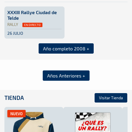
XXXIII Rallye Ciudad de
Telde
RALLY
EN DIRECTO
26 JULIO
Rally · XXXIII Rallye Ciudad de Telde: Aquí podrás encontr
Gran Canaria
Gran Canaria
Año completo 2008 +
Años Anteriores +
TIENDA
Visitar Tienda
NUEVO