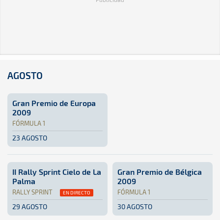
AGOSTO
Gran Premio de Europa
2009
FÓRMULA 1
23 AGOSTO
Fórmula 1 · Gran Premio de Europa 2009: Aquí podrás encon
Valencia, España
Valencia, España
II Rally Sprint Cielo de La
Gran Premio de Bélgica
Palma
2009
RALLY SPRINT
FÓRMULA 1
EN DIRECTO
29 AGOSTO
30 AGOSTO
Rally Sprint · II Rally Sprint Cielo de La Palma: Aquí pod
La Palma
La Palma
Fórmula 1 · Gran Premio de B
Bélgica
Bélgica