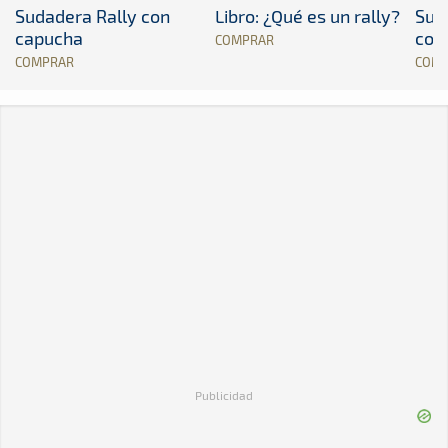
Sudadera Rally con
Libro: ¿Qué es un rally?
Sud
capucha
con
COMPRAR
COMPRAR
COM
Publicidad