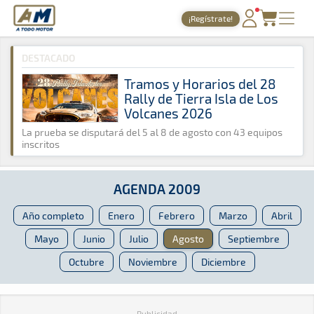
A Todo Motor
· Revista del motor desde 1999
¡Regístrate!
A Todo Motor
»
Agenda
»
2009
»
Agosto
PORTADA
DESTACADO
TIEMPOS ONLINE
Tramos y Horarios del 28
Rally de Tierra Isla de Los
NOTICIAS
Volcanes 2026
AGENDA
La prueba se disputará del 5 al 8 de agosto con 43 equipos
inscritos
GALERÍAS
TIENDA
AGENDA 2009
ARCHIVO
Año completo
Enero
Febrero
Marzo
Abril
Mayo
Junio
Julio
Agosto
Septiembre
Octubre
Noviembre
Diciembre
Publicidad