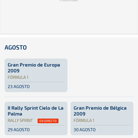
AGOSTO
Gran Premio de Europa
2009
FÓRMULA 1
23 AGOSTO
Fórmula 1 · Gran Premio de Europa 2009: Aquí podrás encon
Valencia, España
Valencia, España
II Rally Sprint Cielo de La
Gran Premio de Bélgica
Palma
2009
RALLY SPRINT
FÓRMULA 1
EN DIRECTO
29 AGOSTO
30 AGOSTO
Rally Sprint · II Rally Sprint Cielo de La Palma: Aquí pod
La Palma
La Palma
Fórmula 1 · Gran Premio de B
Bélgica
Bélgica