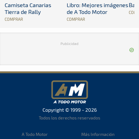
Camiseta Canarias
Libro: Mejores imágenes
Band
Tierra de Rally
de A Todo Motor
COM
COMPRAR
COMPRAR
Publicidad
Copyright © 1999 - 2026
Todos los derechos reservados
A Todo Motor
Más Información