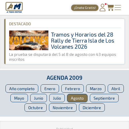
A Todo Motor
· Revista del motor desde 1999
¡Únete Gratis!
A Todo Motor
»
Agenda
»
2009
»
Agosto
PORTADA
DESTACADO
TIEMPOS ONLINE
Tramos y Horarios del 28
Rally de Tierra Isla de Los
NOTICIAS
Volcanes 2026
AGENDA
La prueba se disputará del 5 al 8 de agosto con 43 equipos
inscritos
GALERÍAS
TIENDA
AGENDA 2009
ARCHIVO
Año completo
Enero
Febrero
Marzo
Abril
Mayo
Junio
Julio
Agosto
Septiembre
Octubre
Noviembre
Diciembre
Publicidad