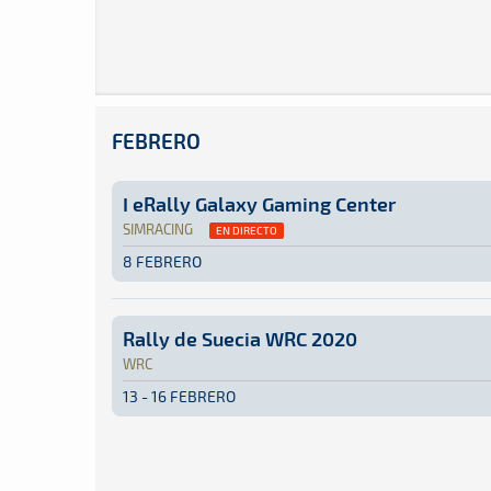
FEBRERO
I eRally Galaxy Gaming Center
SIMRACING
EN DIRECTO
8 FEBRERO
SimRacing · I eRally Galaxy Gaming Center · A
Las Palmas de Gran Canaria
Las Palmas de Gr
Rally de Suecia WRC 2020
WRC
13 - 16 FEBRERO
WRC · Rally de Suecia WRC 2020: Aquí podrás e
Suecia
Suecia