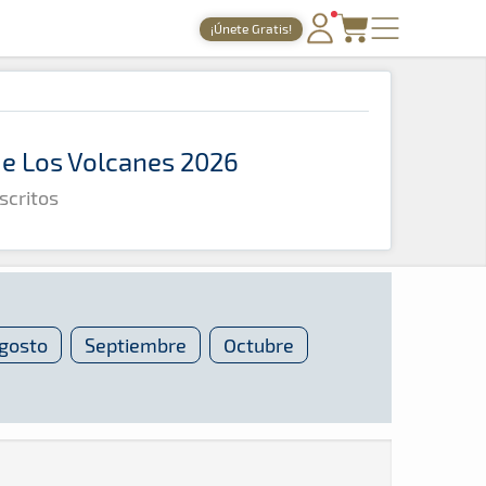
¡Únete Gratis!
PORTADA
TIEMPOS ONLINE
 de Los Volcanes 2026
NOTICIAS
scritos
AGENDA
GALERÍAS
TIENDA
ARCHIVO
gosto
Septiembre
Octubre