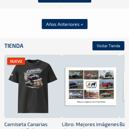
Años Anteriores +
TIENDA
Visitar Tienda
NUEVO
Camiseta Canarias
Libro: Mejores imágenes
Band