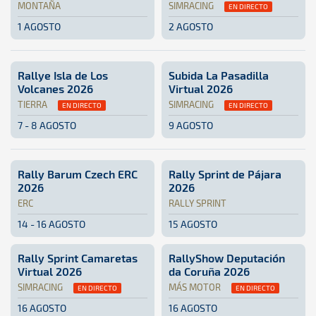
MONTAÑA
SIMRACING
EN DIRECTO
1 AGOSTO
2 AGOSTO
Montaña · Subida a Barlovento 2026: Aquí podrás encontrar
Isla de La Palma
Isla de La Palma
SimRacing · Rally Sprint Guí
Online
Online
Rallye Isla de Los
Subida La Pasadilla
Volcanes 2026
Virtual 2026
TIERRA
SIMRACING
EN DIRECTO
EN DIRECTO
7 - 8 AGOSTO
9 AGOSTO
Tierra · Rallye Isla de Los Volcanes 2026 · S-CER / CCRT: 
Lanzarote
Lanzarote
SimRacing · Subida La Pasadi
Online
Online
Rally Barum Czech ERC
Rally Sprint de Pájara
2026
2026
ERC
RALLY SPRINT
14 - 16 AGOSTO
15 AGOSTO
ERC · Rally Barum Czech ERC 2026: Aquí podrás encontrar t
República Checa
República Checa
Rally Sprint · Rally Sprint 
Fuerteventura
Fuerteventur
Rally Sprint Camaretas
RallyShow Deputación
Virtual 2026
da Coruña 2026
SIMRACING
MÁS MOTOR
EN DIRECTO
EN DIRECTO
16 AGOSTO
16 AGOSTO