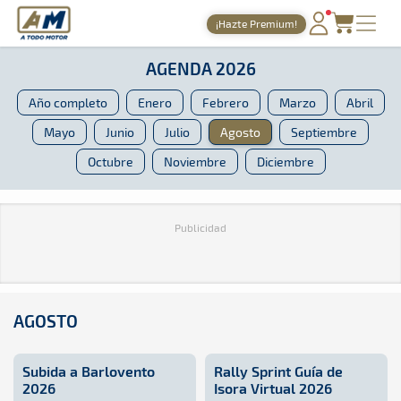
A Todo Motor
· Revista del motor desde 1999
¡Hazte Premium!
A Todo Motor
»
Agenda
»
2026
»
Agosto
PORTADA
AGENDA 2026
TIEMPOS ONLINE
Año completo
Enero
Febrero
Marzo
Abril
NOTICIAS
Mayo
Junio
Julio
Agosto
Septiembre
Octubre
Noviembre
Diciembre
AGENDA
GALERÍAS
Publicidad
TIENDA
ARCHIVO
AGOSTO
Subida a Barlovento
Rally Sprint Guía de
2026
Isora Virtual 2026