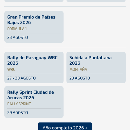
SimRacing · Rally Sprint Camaretas Virtual 2026: Aquí pod
Online
Online
Más Motor · RallyShow Deputa
Galicia
Galicia
Gran Premio de Países
Bajos 2026
FÓRMULA 1
23 AGOSTO
Fórmula 1 · Gran Premio de Países Bajos 2026: Aquí podrás
Países Bajos
Países Bajos
Rally de Paraguay WRC
Subida a Puntallana
2026
2026
WRC
MONTAÑA
27 - 30 AGOSTO
29 AGOSTO
WRC · Rally de Paraguay WRC 2026: Aquí podrás encontrar t
Paraguay
Paraguay
Montaña · Subida a Puntallan
Isla de La Palma
Isla de La 
Rally Sprint Ciudad de
Arucas 2026
RALLY SPRINT
29 AGOSTO
Rally Sprint · Rally Sprint Ciudad de Arucas 2026 · CCRS: 
Gran Canaria
Gran Canaria
Año completo 2026 +