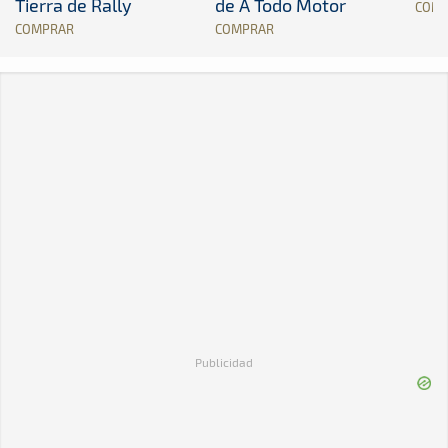
Tierra de Rally
de A Todo Motor
COM
COMPRAR
COMPRAR
Publicidad