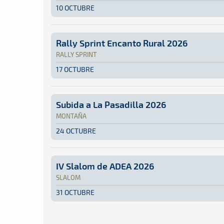
10 OCTUBRE
Montaña · Subida a Tamaimo 2026: Aquí podrás 
Tenerife
Tenerife
Rally Sprint Encanto Rural 2026
RALLY SPRINT
17 OCTUBRE
Rally Sprint · Rally Sprint Encanto Rural 2026
Isla de La Palma
Isla de La Palma
Subida a La Pasadilla 2026
MONTAÑA
24 OCTUBRE
Montaña · Subida a La Pasadilla 2026: Aquí po
Gran Canaria
Gran Canaria
IV Slalom de ADEA 2026
SLALOM
31 OCTUBRE
Slalom · IV Slalom de ADEA 2026: Aquí podrás 
Isla de La Palma
Isla de La Palma