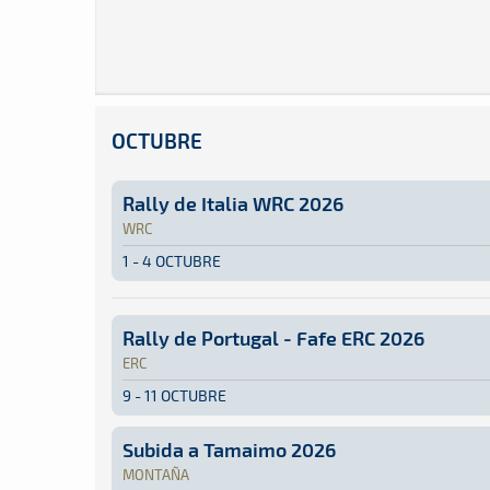
OCTUBRE
Rally de Italia WRC 2026
WRC
1 - 4 OCTUBRE
WRC · Rally de Italia WRC 2026: Aquí podrás e
Italia
Italia
Rally de Portugal - Fafe ERC 2026
ERC
9 - 11 OCTUBRE
ERC · Rally de Portugal - Fafe ERC 2026: Aquí 
Portugal
Portugal
Subida a Tamaimo 2026
MONTAÑA