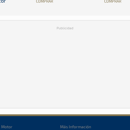
tor
COMPRAR
COMPRAR
Publicidad
o Motor
Más Información