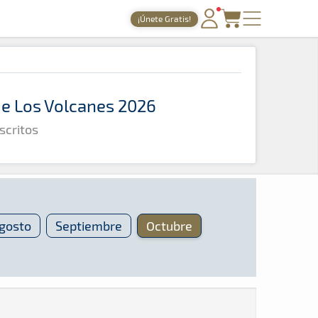
¡Únete Gratis!
PORTADA
TIEMPOS ONLINE
 de Los Volcanes 2026
NOTICIAS
scritos
AGENDA
GALERÍAS
TIENDA
ARCHIVO
gosto
Septiembre
Octubre