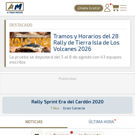
A Todo Motor
· Revista del motor desde 1999
¡Únete Gratis!
A Todo Motor
»
Agenda
»
2020
»
Noviembre
PORTADA
DESTACADO
TIEMPOS ONLINE
Tramos y Horarios del 28
Rally de Tierra Isla de Los
NOTICIAS
Volcanes 2026
AGENDA
La prueba se disputará del 5 al 8 de agosto con 43 equipos
inscritos
GALERÍAS
Publicidad
TIENDA
ARCHIVO
Rally Sprint Era del Cardón 2020
Rally Sprint Era del Cardón 2020
Rally Sprint · Rally Sprint Era del Cardón 2020: Aquí podrás encontr
Gran Canaria
Gran Canaria
7 Nov
·
Gran Canaria
NOTICIAS
ÚLTIMA HORA
❤️