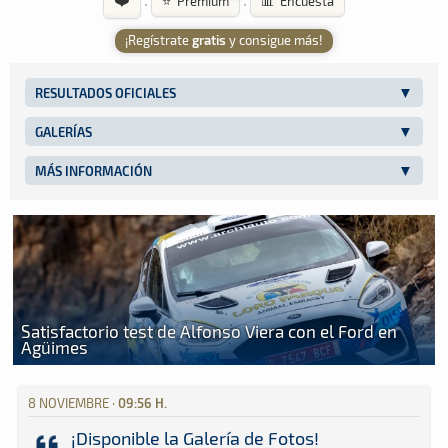
·
·
⭐ Premium
📊 Encuesta
¡Regístrate
gratis
y consigue más!
RESULTADOS OFICIALES
GALERÍAS
MÁS INFORMACIÓN
Satisfactorio test de Alfonso Viera con el Ford en
Agüimes
8 NOVIEMBRE ·
09:56 H.
¡Disponible la Galería de Fotos!