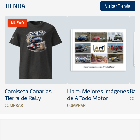
TIENDA
Visitar Tienda
NUEVO
Camiseta Canarias
Libro: Mejores imágenes
Band
Tierra de Rally
de A Todo Motor
COM
COMPRAR
COMPRAR