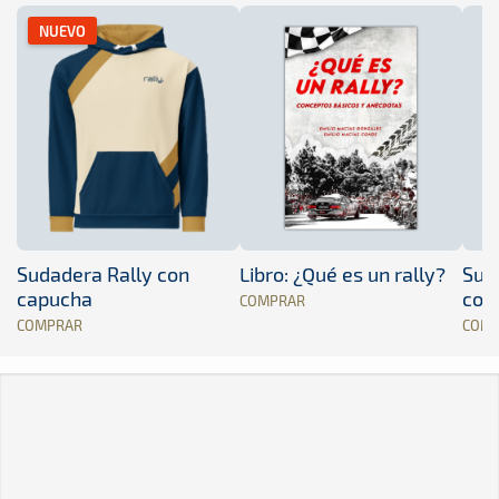
NUEVO
Sudadera Rally con
Libro: ¿Qué es un rally?
Sud
capucha
con
COMPRAR
COMPRAR
COM