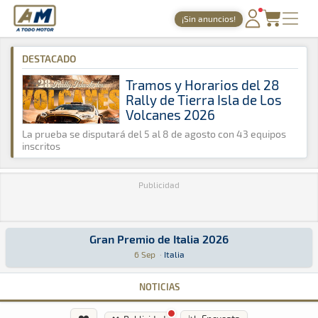
A Todo Motor
· Revista del motor desde 1999
¡Sin anuncios!
A Todo Motor
»
Agenda
»
2026
»
Septiembre
PORTADA
DESTACADO
TIEMPOS ONLINE
Tramos y Horarios del 28
Rally de Tierra Isla de Los
NOTICIAS
Volcanes 2026
AGENDA
La prueba se disputará del 5 al 8 de agosto con 43 equipos
inscritos
GALERÍAS
Publicidad
TIENDA
ARCHIVO
Gran Premio de Italia 2026
Gran Premio de Italia 2026
Fórmula 1 · Gran Premio de Italia 2026: Aquí podrás encontrar toda l
Italia
Italia
6 Sep
·
Italia
NOTICIAS
❤️