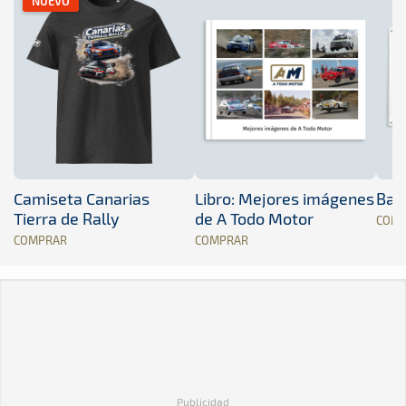
NUEVO
Camiseta Canarias
Libro: Mejores imágenes
Band
Tierra de Rally
de A Todo Motor
COM
COMPRAR
COMPRAR
Publicidad