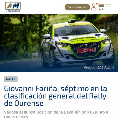
A Todo Motor
· Revista del motor desde 1999
¡Sin anuncios!
A Todo Motor
»
Noticias
»
Rally
PORTADA
TIEMPOS ONLINE
NOTICIAS
AGENDA
GALERÍAS
Peugeot 208 Rally4
TIENDA
RALLY
ARCHIVO
Giovanni Fariña, séptimo en la
clasificación general del Rally
de Ourense
Valiosa segunda posición de la Beca Júnior RTS junto a
David Rivero