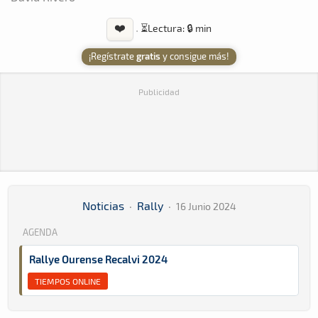
❤️
·
⏳
Lectura: 🔒 min
¡Regístrate
gratis
y consigue más!
Publicidad
Noticias
·
Rally
·
16 Junio 2024
AGENDA
Rallye Ourense Recalvi 2024
TIEMPOS ONLINE