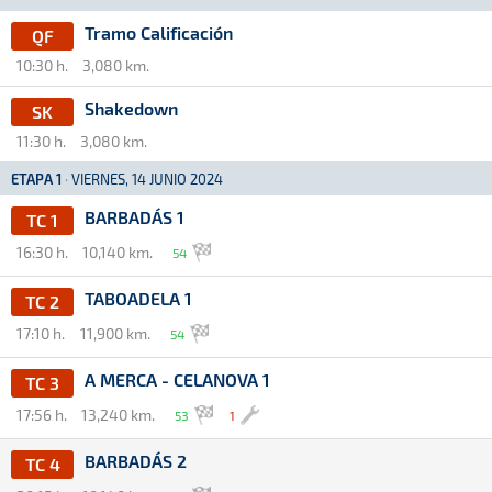
Tramo Calificación
QF
10:30 h.
3,080 km.
Shakedown
SK
11:30 h.
3,080 km.
ETAPA 1
·
VIERNES, 14 JUNIO 2024
BARBADÁS 1
TC 1
16:30 h.
10,140 km.
54
TABOADELA 1
TC 2
17:10 h.
11,900 km.
54
A MERCA - CELANOVA 1
TC 3
17:56 h.
13,240 km.
53
1
BARBADÁS 2
TC 4