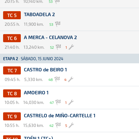
20:15 h.
10,140 km.
53
TABOADELA 2
TC 5
20:55 h.
11,900 km.
53
A MERCA - CELANOVA 2
TC 6
21:40 h.
13,240 km.
52
1
ETAPA 2
·
SÁBADO, 15 JUNIO 2024
CASTRO de BEIRO 1
TC 7
09:45 h.
5,330 km.
48
4
AMOEIRO 1
TC 8
10:05 h.
14,030 km.
47
1
CASTRELO de MIÑO-CARTELLE 1
TC 9
10:55 h.
15,630 km.
42
5
TOÉN 1 (TC+)