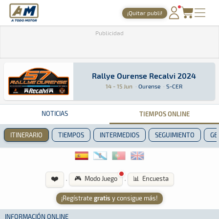
A Todo Motor
· Revista del motor desde 1999
¡Quitar publi!
PORTADA
Publicidad
TIEMPOS ONLINE
NOTICIAS
Rallye Ourense Recalvi 2024
Rallye Ourense Recalvi 2024
Rally · Rallye Ourense Recalvi 2024 · S-CER: A
Ourense
Ourense
14 - 15 Jun
·
Ourense
·
S-CER
AGENDA
GALERÍAS
NOTICIAS
TIEMPOS ONLINE
TIENDA
ITINERARIO
TIEMPOS
INTERMEDIOS
SEGUIMIENTO
GE
ARCHIVO
❤️
·
·
🎮 Modo Juego
📊 Encuesta
¡Regístrate
gratis
y consigue más!
INFORMACIÓN ONLINE