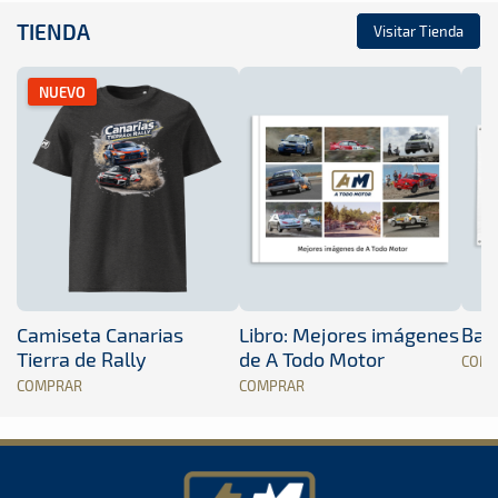
TIENDA
Visitar Tienda
NUEVO
Camiseta Canarias
Libro: Mejores imágenes
Band
Tierra de Rally
de A Todo Motor
COM
COMPRAR
COMPRAR