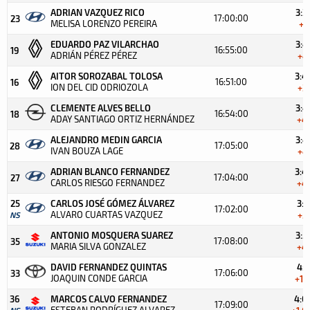
ADRIAN VAZQUEZ RICO
3:3
17:00:00
23
MELISA LORENZO PEREIRA
+3
EDUARDO PAZ VILARCHAO
3:4
16:55:00
19
ADRIÁN PÉREZ PÉREZ
+4
AITOR SOROZABAL TOLOSA
3:4
16:51:00
16
ION DEL CID ODRIOZOLA
+3
CLEMENTE ALVES BELLO
3:4
16:54:00
18
ADAY SANTIAGO ORTIZ HERNÁNDEZ
+4
ALEJANDRO MEDIN GARCIA
3:4
17:05:00
28
IVAN BOUZA LAGE
+4
ADRIAN BLANCO FERNANDEZ
3:4
17:04:00
27
CARLOS RIESGO FERNANDEZ
+4
25
CARLOS JOSÉ GÓMEZ ÁLVAREZ
3:5
17:02:00
ALVARO CUARTAS VAZQUEZ
NS
+5
ANTONIO MOSQUERA SUAREZ
3:5
17:08:00
35
MARIA SILVA GONZALEZ
+4
DAVID FERNANDEZ QUINTAS
4:1
17:06:00
33
JOAQUIN CONDE GARCIA
+1:1
36
MARCOS CALVO FERNANDEZ
4:0
17:09:00
ESTEBAN RODRÍGUEZ ALVAREZ
NS