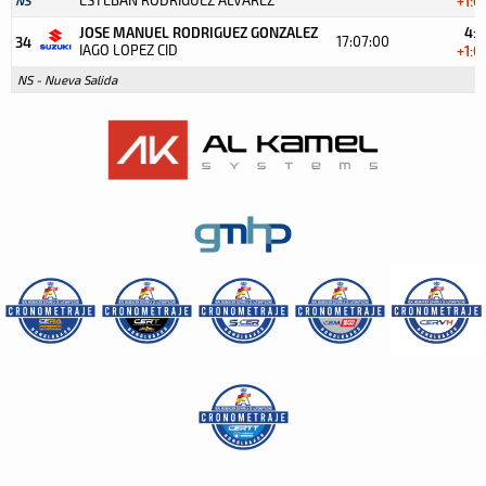
+1:0
JOSE MANUEL RODRIGUEZ GONZALEZ
4:1
17:07:00
34
IAGO LOPEZ CID
+1:0
NS - Nueva Salida