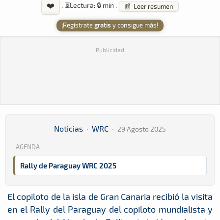
❤️
·
⏳
Lectura: 🔒 min
·
📰 Leer resumen
¡Regístrate
gratis
y consigue más!
Publicidad
Noticias
·
WRC
·
29 Agosto 2025
AGENDA
Rally de Paraguay WRC 2025
El copiloto de la isla de Gran Canaria recibió la visita
en el Rally del Paraguay del copiloto mundialista y