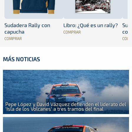
Sudadera Rally con
Libro: ¿Qué es un rally?
Sud
capucha
con
COMPRAR
COMPRAR
COM
MÁS NOTICIAS
Pepe López y David Vázquez defienden el liderato del
'Isla de los Volcanes' a tres tramos del final