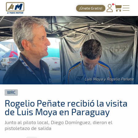
A Todo Motor
· Revista del motor desde 1999
¡Únete Gratis!
A Todo Motor
»
Noticias
»
WRC
PORTADA
TIEMPOS ONLINE
NOTICIAS
AGENDA
GALERÍAS
Luis Moya y Rogelio Peñate
TIENDA
WRC
ARCHIVO
Rogelio Peñate recibió la visita
de Luis Moya en Paraguay
Junto al piloto local, Diego Domínguez, dieron el
pistoletazo de salida