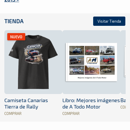
TIENDA
Visitar Tienda
NUEVO
Camiseta Canarias
Libro: Mejores imágenes
Band
Tierra de Rally
de A Todo Motor
COM
COMPRAR
COMPRAR