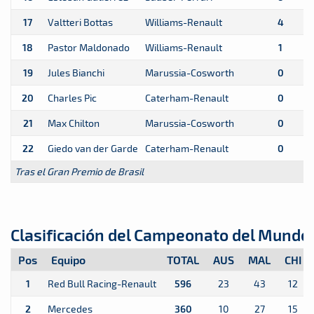
17
Valtteri Bottas
Williams-Renault
4
18
Pastor Maldonado
Williams-Renault
1
19
Jules Bianchi
Marussia-Cosworth
0
20
Charles Pic
Caterham-Renault
0
21
Max Chilton
Marussia-Cosworth
0
22
Giedo van der Garde
Caterham-Renault
0
Tras el Gran Premio de Brasil
Clasificación del Campeonato del Mundo 
Pos
Equipo
TOTAL
AUS
MAL
CHI
1
Red Bull Racing-Renault
596
23
43
12
2
Mercedes
360
10
27
15