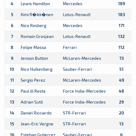
4
Lewis Hamilton
Mercedes
189
5
Kimi R�ikk�nen
Lotus-Renault
183
6
Nico Rosberg
Mercedes
171
7
Romain Grosjean
Lotus-Renault
132
8
Felipe Massa
Ferrari
112
9
Jenson Button
McLaren-Mercedes
73
10
Nico Hulkenberg
Sauber-Ferrari
51
11
Sergio Perez
McLaren-Mercedes
49
12
Paul di Resta
Force India-Mercedes
48
13
Adrian Sutil
Force India-Mercedes
29
14
Daniel Ricciardo
STR-Ferrari
20
15
Jean-Eric Vergne
STR-Ferrari
13
16
Esteban Gutierrez
Sauber-Ferrari
6