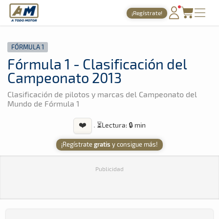
A Todo Motor
· Revista del motor desde 1999
¡Regístrate!
A Todo Motor
»
Noticias
»
Fórmula 1
PORTADA
FÓRMULA 1
TIEMPOS ONLINE
Fórmula 1 - Clasificación del
NOTICIAS
Campeonato 2013
AGENDA
Clasificación de pilotos y marcas del Campeonato del
Mundo de Fórmula 1
GALERÍAS
❤️
·
⏳
Lectura: 🔒 min
TIENDA
¡Regístrate
gratis
y consigue más!
ARCHIVO
Publicidad