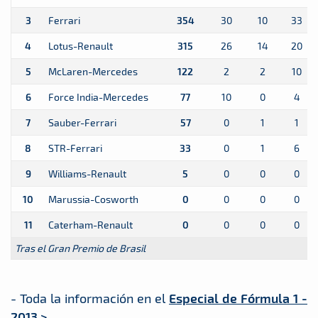
3
Ferrari
354
30
10
33
4
Lotus-Renault
315
26
14
20
5
McLaren-Mercedes
122
2
2
10
6
Force India-Mercedes
77
10
0
4
7
Sauber-Ferrari
57
0
1
1
8
STR-Ferrari
33
0
1
6
9
Williams-Renault
5
0
0
0
10
Marussia-Cosworth
0
0
0
0
11
Caterham-Renault
0
0
0
0
Tras el Gran Premio de Brasil
- Toda la información en el
Especial de Fórmula 1 -
2013 >