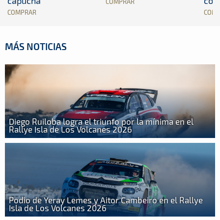
capucha
con
COMPRAR
COMPRAR
COM
MÁS NOTICIAS
Diego Ruiloba logra el triunfo por la mínima en el
Rallye Isla de Los Volcanes 2026
Podio de Yeray Lemes y Aitor Cambeiro en el Rallye
Isla de Los Volcanes 2026