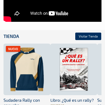
TIENDA
Visitar Tienda
NUEVO
Sudadera Rally con
Libro: ¿Qué es un rally?
Sud