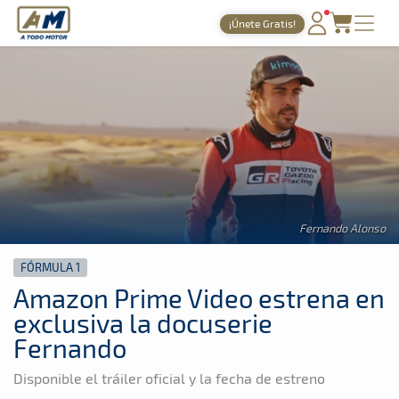
A Todo Motor
· Revista del motor desde 1999
¡Únete Gratis!
A Todo Motor
»
Noticias
»
Fórmula 1
PORTADA
TIEMPOS ONLINE
NOTICIAS
AGENDA
GALERÍAS
Fernando Alonso
TIENDA
FÓRMULA 1
ARCHIVO
Amazon Prime Video estrena en
exclusiva la docuserie
Fernando
Disponible el tráiler oficial y la fecha de estreno