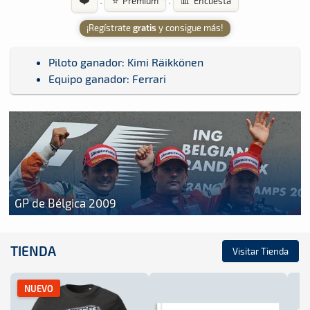
·
·
⭐ Premium
📊 Encuesta
¡Regístrate
gratis
y consigue más!
Piloto ganador: Kimi Räikkönen
Equipo ganador: Ferrari
GP de Bélgica 2009
TIENDA
Visitar Tienda
NUEVO