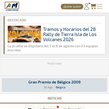
A Todo Motor
· Revista del motor desde 1999
¡Quitar publi!
A Todo Motor
»
Agenda
»
2009
»
Agosto
PORTADA
DESTACADO
TIEMPOS ONLINE
Tramos y Horarios del 28
Rally de Tierra Isla de Los
NOTICIAS
Volcanes 2026
AGENDA
La prueba se disputará del 5 al 8 de agosto con 43 equipos
inscritos
GALERÍAS
Publicidad
TIENDA
ARCHIVO
Gran Premio de Bélgica 2009
Gran Premio de Bélgica 2009
Fórmula 1 · Gran Premio de Bélgica 2009: Aquí podrás encontrar toda 
Bélgica
Bélgica
30 Ago
·
Bélgica
NOTICIAS
❤️