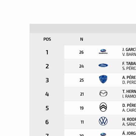
POS
N
J. GARC
1
26
V. BAR
F. TAB
2
24
S. PÉRE
A. PÉRE
3
25
D. PE
T. HER
4
21
I. RAM
D. PÉR
5
19
A. CAIR
H. ROD
6
11
A. SÁN
Á. JORG
7
20