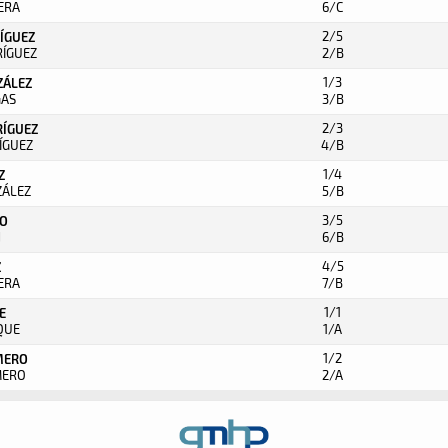
RERA
6/C
2/5
RÍGUEZ
RÍGUEZ
2/B
1/3
ZÁLEZ
GAS
3/B
2/3
RÍGUEZ
RÍGUEZ
4/B
1/4
Z
ZÁLEZ
5/B
3/5
LO
N
6/B
4/5
Z
RERA
7/B
1/1
PE
IQUE
1/A
1/2
MERO
MERO
2/A