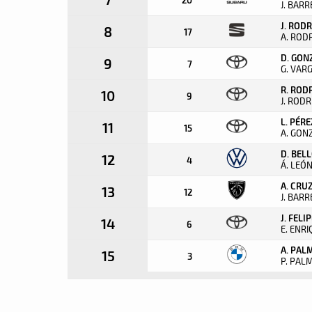
J. BAR
J. ROD
8
17
A. ROD
D. GON
9
7
G. VAR
R. ROD
10
9
J. ROD
L. PÉRE
11
15
A. GON
D. BEL
12
4
Á. LEÓ
A. CRU
13
12
J. BAR
J. FELI
14
6
E. ENR
A. PAL
15
3
P. PAL