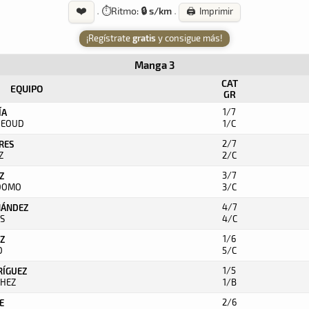
❤️
·
⏱️
Ritmo:
🔒 s/km
·
🖨️ Imprimir
¡Regístrate
gratis
y consigue más!
Manga 3
CAT
EQUIPO
GR
1/7
ÍA
NEOUD
1/C
2/7
ARES
Z
2/C
3/7
Z
RDOMO
3/C
4/7
NÁNDEZ
OS
4/C
1/6
EZ
O
5/C
1/5
RÍGUEZ
CHEZ
1/B
2/6
E