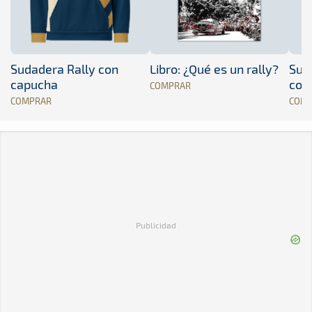
Sudadera Rally con
Libro: ¿Qué es un rally?
Sud
capucha
con
COMPRAR
COMPRAR
COM
Publicidad