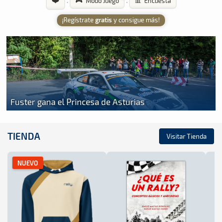
·
·
🎮 Modo Juego
📊 Encuesta
¡Regístrate
gratis
y consigue más!
Fuster gana el Princesa de Asturias
TIENDA
Visitar Tienda
NUEVO