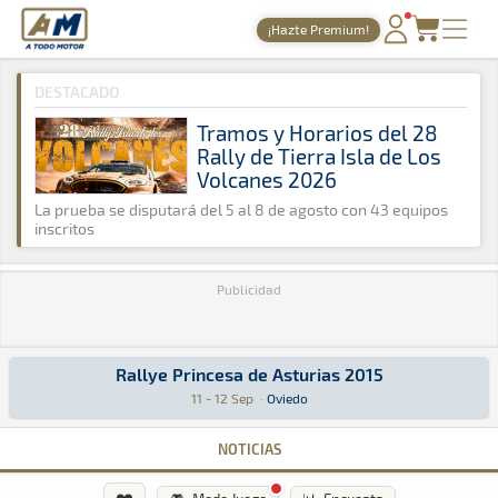
A Todo Motor
· Revista del motor desde 1999
¡Hazte Premium!
A Todo Motor
»
Agenda
»
2015
»
Septiembre
PORTADA
DESTACADO
TIEMPOS ONLINE
Tramos y Horarios del 28
Rally de Tierra Isla de Los
NOTICIAS
Volcanes 2026
AGENDA
La prueba se disputará del 5 al 8 de agosto con 43 equipos
inscritos
GALERÍAS
Publicidad
TIENDA
ARCHIVO
Rallye Princesa de Asturias 2015
Rallye Princesa de Asturias 2015
Rally · Rallye Princesa de Asturias 2015: Aquí podrás encontrar toda
Oviedo
Oviedo
11 - 12 Sep
·
Oviedo
NOTICIAS
❤️