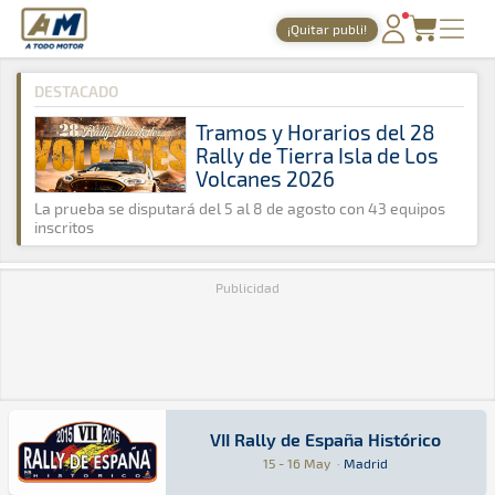
A Todo Motor
· Revista del motor desde 1999
¡Quitar publi!
A Todo Motor
»
Agenda
»
2015
»
Mayo
PORTADA
DESTACADO
TIEMPOS ONLINE
Tramos y Horarios del 28
Rally de Tierra Isla de Los
NOTICIAS
Volcanes 2026
AGENDA
La prueba se disputará del 5 al 8 de agosto con 43 equipos
inscritos
GALERÍAS
Publicidad
TIENDA
ARCHIVO
VII Rally de España Histórico
VII Rally de España Histórico
Rally · VII Rally de España Histórico: Aquí po
Madrid
Madrid
15 - 16 May
·
Madrid