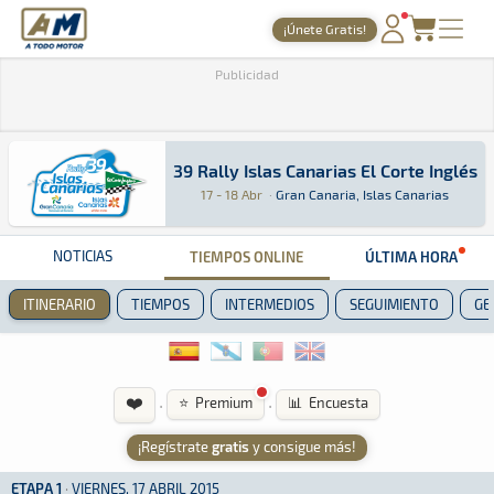
A Todo Motor
· Revista del motor desde 1999
¡Únete Gratis!
PORTADA
Publicidad
TIEMPOS ONLINE
NOTICIAS
39 Rally Islas Canarias El Corte Inglés
39 Rally Islas Canarias El Corte Inglés
Rally · 39 Rally Islas Canarias El Corte Inglé
Gran Canaria, Islas Canarias
Gran Canaria, Isl
17 - 18 Abr
·
Gran Canaria, Islas Canarias
AGENDA
GALERÍAS
NOTICIAS
TIEMPOS ONLINE
ÚLTIMA HORA
TIENDA
ITINERARIO
TIEMPOS
INTERMEDIOS
SEGUIMIENTO
GE
ARCHIVO
❤️
·
·
⭐ Premium
📊 Encuesta
¡Regístrate
gratis
y consigue más!
ETAPA 1
·
VIERNES, 17 ABRIL 2015