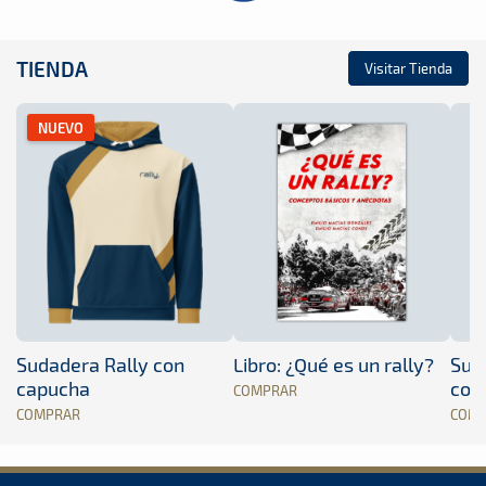
TIENDA
Visitar Tienda
NUEVO
Sudadera Rally con
Libro: ¿Qué es un rally?
Sud
capucha
con
COMPRAR
COMPRAR
COM