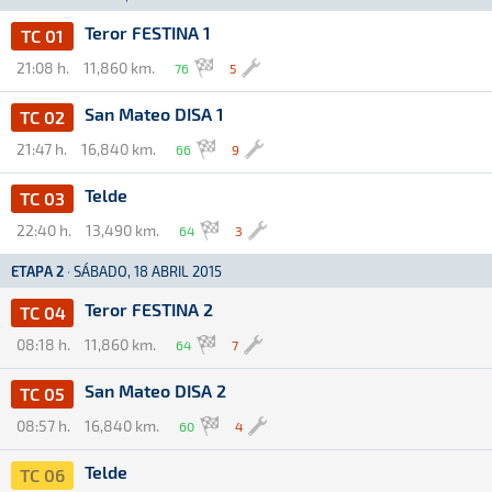
Teror FESTINA 1
TC 01
21:08 h.
11,860 km.
76
5
San Mateo DISA 1
TC 02
21:47 h.
16,840 km.
66
9
Telde
TC 03
22:40 h.
13,490 km.
64
3
ETAPA 2
·
SÁBADO, 18 ABRIL 2015
Teror FESTINA 2
TC 04
08:18 h.
11,860 km.
64
7
San Mateo DISA 2
TC 05
08:57 h.
16,840 km.
60
4
Telde
TC 06