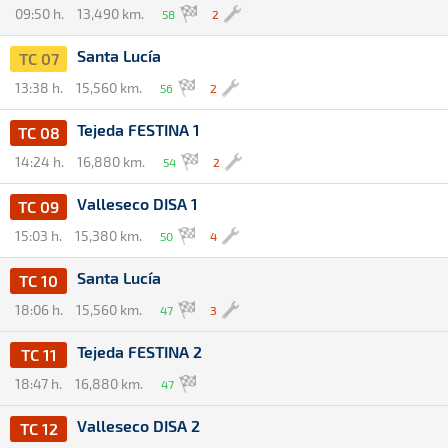
09:50 h.
13,490 km.
58
2
Santa Lucía
TC 07
13:38 h.
15,560 km.
56
2
Tejeda FESTINA 1
TC 08
14:24 h.
16,880 km.
54
2
Valleseco DISA 1
TC 09
15:03 h.
15,380 km.
50
4
Santa Lucía
TC 10
18:06 h.
15,560 km.
47
3
Tejeda FESTINA 2
TC 11
18:47 h.
16,880 km.
47
Valleseco DISA 2
TC 12