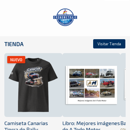
TIENDA
Visitar Tienda
NUEVO
Camiseta Canarias
Libro: Mejores imágenes
Band
Tierra de Rally
de A Todo Motor
COM