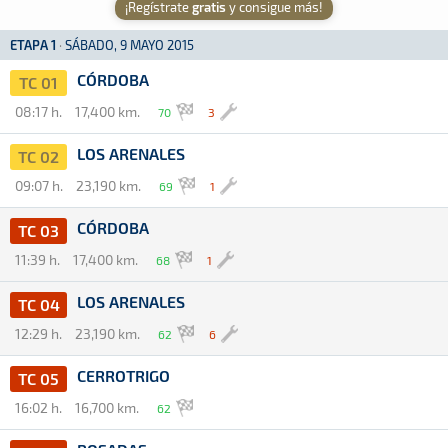
¡Regístrate
gratis
y consigue más!
ETAPA 1
·
SÁBADO, 9 MAYO 2015
CÓRDOBA
TC 01
08:17 h.
17,400 km.
70
3
LOS ARENALES
TC 02
09:07 h.
23,190 km.
69
1
CÓRDOBA
TC 03
11:39 h.
17,400 km.
68
1
LOS ARENALES
TC 04
12:29 h.
23,190 km.
62
6
CERROTRIGO
TC 05
16:02 h.
16,700 km.
62