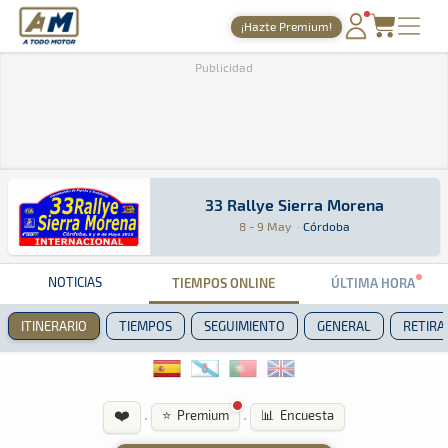
A Todo Motor
· Revista del motor desde 1999
¡Hazte Premium!
PORTADA
Publicidad
TIEMPOS ONLINE
NOTICIAS
AGENDA
33 Rallye Sierra Morena
33 Rallye Sierra Morena
Rally · 33 Rallye Sierra Morena: Aquí podrás e
Córdoba
Córdoba
GALERÍAS
8 - 9 May
·
Córdoba
TIENDA
NOTICIAS
TIEMPOS ONLINE
ÚLTIMA HORA
ARCHIVO
ITINERARIO
TIEMPOS
SEGUIMIENTO
GENERAL
RETIRA
❤️
·
·
⭐ Premium
📊 Encuesta