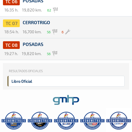
POSADAS
TC 06
16:35 h.
19,820 km.
62
CERROTRIGO
TC 07
18:54 h.
16,700 km.
56
6
POSADAS
TC 08
19:27 h.
19,820 km.
56
RESULTADOS OFICIALES
Libro Oficial