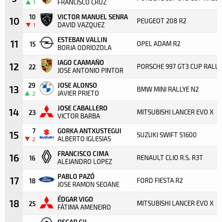
FRANCISCO CRUZ
1
10
VICTOR MANUEL SENRA
10
PEUGEOT 208 R2
DAVID VAZQUEZ
1
ESTEBAN VALLIN
11
OPEL ADAM R2
15
BORJA ODRIOZOLA
IAGO CAAMAÑO
12
PORSCHE 997 GT3 CUP RALLY
22
JOSE ANTONIO PINTOR
29
JOSE ALONSO
13
BMW MINI RALLYE N2
JAVIER PRIETO
2
JOSE CABALLERO
14
MITSUBISHI LANCER EVO X
23
VICTOR BARBA
7
GORKA ANTXUSTEGUI
15
SUZUKI SWIFT S1600
ALBERTO IGLESIAS
2
FRANCISCO CIMA
16
RENAULT CLIO R.S. R3T
16
ALEJANDRO LOPEZ
PABLO PAZÓ
17
FORD FIESTA R2
18
JOSE RAMON SEOANE
ÉDGAR VIGO
18
MITSUBISHI LANCER EVO X
25
FÁTIMA AMENEIRO
OSCAR GIL