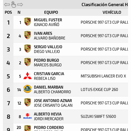
Clasificación General H
POS
N
EQUIPO
VEHÍCULO
MIGUEL FUSTER
1
PORSCHE 997 GT3 CUP RALLY
1
IGNACIO AVIÑÓ
IVAN ARES
2
PORSCHE 997 GT3 CUP RALLY
4
ALVARO BAÑOBRE
SERGIO VALLEJO
3
PORSCHE 997 GT3 CUP RALLY
3
DIEGO VALLEJO
PEDRO BURGO
4
PORSCHE 997 GT3 CUP RALLY
2
MARCOS BURGO
CRISTIAN GARCIA
5
MITSUBISHI LANCER EVO X
5
REBECA LISO
DANIEL MARBAN
6
LOTUS EXIGE CUP 260
14
ALBERTO CHAMORRO
JOSE ANTONIO AZNAR
7
PORSCHE 997 GT3 CUP RALLY
12
JOSE CRISANTO GALAN
ALBERTO HEVIA
8
SUZUKI SWIFT S1600
8
JORDI MERCADER
20
PEDRO CORDERO
9
PORSCHE 997 GT3 CUP RALLY