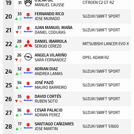
19
CITROEN C2 GT R2
31
MANUEL CAUSSE
33
FERNANDO RICO
20
SUZUKI SWIFT SPORT
JOSE MURADO
3
37
JUAN MANUEL MAÑA
21
SUZUKI SWIFT SPORT
DANIEL CODURAS
1
28
DANIEL IBARROLA
22
MITSUBISHI LANCER EVO X
SERGIO CEREZO
2
26
ANGELA VILARIÑO
23
OPEL ADAM R2
SARA FERNANDEZ
2
32
ADRIAN DIAZ
24
SUZUKI SWIFT SPORT
ANDREA LAMAS
1
34
JOSÉ PAZÓ
25
SUZUKI SWIFT SPORT
MAURO BARREIRO
1
35
DAVID CORTÉS
26
SUZUKI SWIFT SPORT
RUBEN SOTO
4
36
CESAR PALACIO
27
SUZUKI SWIFT SPORT
ADRIAN PEREZ
1
17
SANTIAGO CAÑIZARES
28
SUZUKI SWIFT S1600
JOSE MARTIN
1