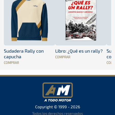
Sudadera Rally con
Libro: ¿Qué es un rally?
Sud
capucha
con
COMPRAR
COMPRAR
COM
Copyright © 1999 - 2026
Todos los derechos reservados