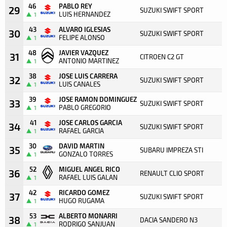
46
PABLO REY
29
SUZUKI SWIFT SPORT
LUIS HERNANDEZ
1
43
ALVARO IGLESIAS
30
SUZUKI SWIFT SPORT
FELIPE ALONSO
1
48
JAVIER VAZQUEZ
31
CITROEN C2 GT
ANTONIO MARTINEZ
1
38
JOSE LUIS CARRERA
32
SUZUKI SWIFT SPORT
LUIS CANALES
1
39
JOSE RAMON DOMINGUEZ
33
SUZUKI SWIFT SPORT
PABLO GREGORIO
1
41
JOSE CARLOS GARCIA
34
SUZUKI SWIFT SPORT
RAFAEL GARCIA
1
30
DAVID MARTIN
35
SUBARU IMPREZA STI
GONZALO TORRES
1
52
MIGUEL ANGEL RICO
36
RENAULT CLIO SPORT
RAFAEL LUIS GALAN
1
42
RICARDO GOMEZ
37
SUZUKI SWIFT SPORT
HUGO RUGAMA
1
53
ALBERTO MONARRI
38
DACIA SANDERO N3
RODRIGO SANJUAN
1