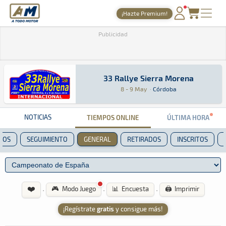
A Todo Motor
· Revista del motor desde 1999
¡Hazte Premium!
PORTADA
Publicidad
TIEMPOS ONLINE
NOTICIAS
33 Rallye Sierra Morena
33 Rallye Sierra Morena
Rally · 33 Rallye Sierra Morena: Aquí podrás e
Córdoba
Córdoba
8 - 9 May
·
Córdoba
AGENDA
GALERÍAS
NOTICIAS
TIEMPOS ONLINE
ÚLTIMA HORA
TIENDA
POS
SEGUIMIENTO
GENERAL
RETIRADOS
INSCRITOS
ARCHIVO
❤️
·
·
·
🎮 Modo Juego
📊 Encuesta
🖨️ Imprimir
¡Regístrate
gratis
y consigue más!