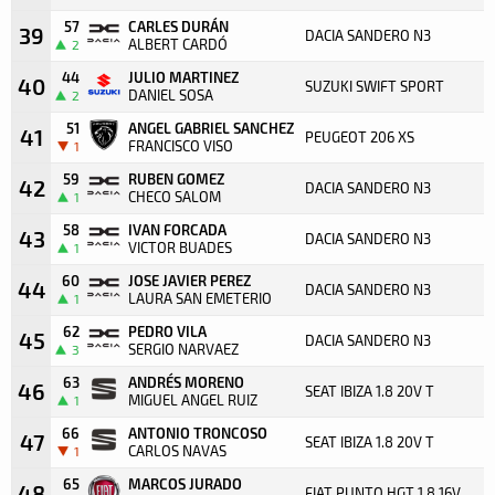
57
CARLES DURÁN
39
DACIA SANDERO N3
ALBERT CARDÓ
2
44
JULIO MARTINEZ
40
SUZUKI SWIFT SPORT
DANIEL SOSA
2
51
ANGEL GABRIEL SANCHEZ
41
PEUGEOT 206 XS
FRANCISCO VISO
1
59
RUBEN GOMEZ
42
DACIA SANDERO N3
CHECO SALOM
1
58
IVAN FORCADA
43
DACIA SANDERO N3
VICTOR BUADES
1
60
JOSE JAVIER PEREZ
44
DACIA SANDERO N3
LAURA SAN EMETERIO
1
62
PEDRO VILA
45
DACIA SANDERO N3
SERGIO NARVAEZ
3
63
ANDRÉS MORENO
46
SEAT IBIZA 1.8 20V T
MIGUEL ANGEL RUIZ
1
66
ANTONIO TRONCOSO
47
SEAT IBIZA 1.8 20V T
CARLOS NAVAS
1
65
MARCOS JURADO
48
FIAT PUNTO HGT 1.8 16V