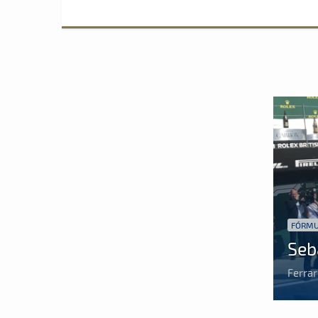
FÓRMU
Seb
Ferrar