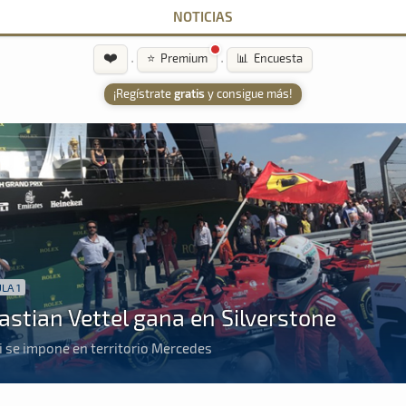
NOTICIAS
❤️
·
·
⭐ Premium
📊 Encuesta
¡Regístrate
gratis
y consigue más!
LA 1
astian Vettel gana en Silverstone
i se impone en territorio Mercedes