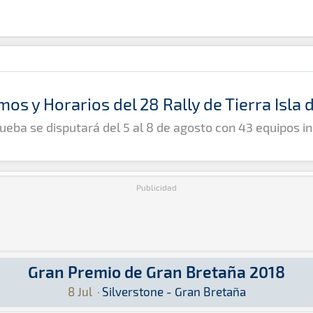
mos y Horarios del 28 Rally de Tierra Isla
ueba se disputará del 5 al 8 de agosto con 43 equipos in
Publicidad
Gran Premio de Gran Bretaña 2018
aña 2018: Aquí podrás encontrar toda la informa
ne - Gran Bretaña
8 Jul
·
Silverstone - Gran Bretaña