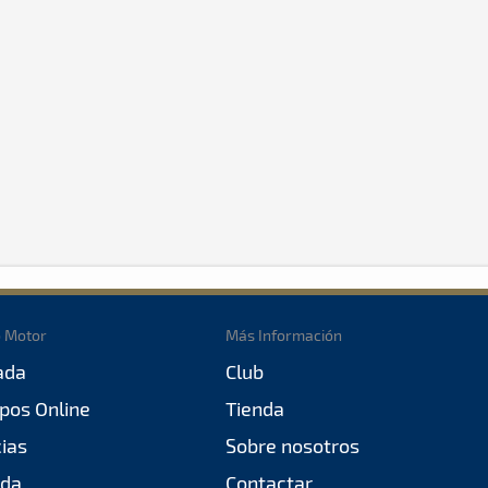
o Motor
Más Información
ada
Club
pos Online
Tienda
cias
Sobre nosotros
da
Contactar