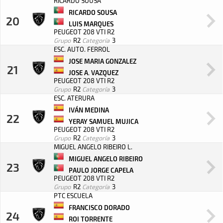
RICARDO SOUSA
RICARDO SOUSA
20
LUIS MARQUES
PEUGEOT 208 VTI R2
Grupo
R2
Categoría
3
ESC. AUTO. FERROL
JOSE MARIA GONZALEZ
21
JOSE A. VAZQUEZ
PEUGEOT 208 VTI R2
Grupo
R2
Categoría
3
ESC. ATERURA
IVÁN MEDINA
22
YERAY SAMUEL MUJICA
PEUGEOT 208 VTI R2
Grupo
R2
Categoría
3
MIGUEL ANGELO RIBEIRO L.
MIGUEL ANGELO RIBEIRO
23
PAULO JORGE CAPELA
PEUGEOT 208 VTI R2
Grupo
R2
Categoría
3
PTC ESCUELA
FRANCISCO DORADO
24
ROI TORRENTE