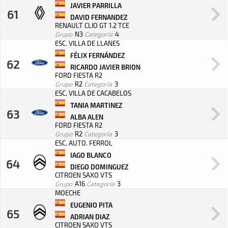
JAVIER PARRILLA
61
DAVID FERNANDEZ
RENAULT CLIO GT 1.2 TCE
Grupo
N3
Categoría
4
ESC. VILLA DE LLANES
FÉLIX FERNÁNDEZ
62
RICARDO JAVIER BRION
FORD FIESTA R2
Grupo
R2
Categoría
3
ESC. VILLA DE CACABELOS
TANIA MARTINEZ
63
ALBA ALEN
FORD FIESTA R2
Grupo
R2
Categoría
3
ESC. AUTO. FERROL
IAGO BLANCO
64
DIEGO DOMINGUEZ
CITROEN SAXO VTS
Grupo
A16
Categoría
3
MOECHE
EUGENIO PITA
65
ADRIAN DIAZ
CITROEN SAXO VTS