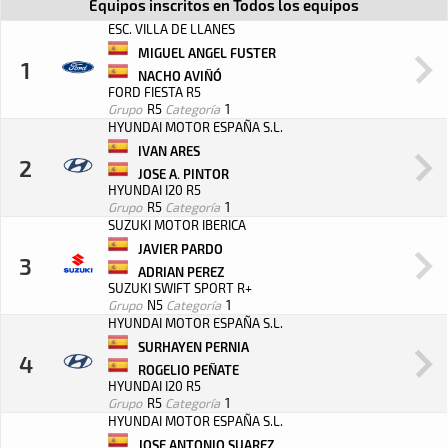
Equipos inscritos en
Todos los equipos
ESC. VILLA DE LLANES
MIGUEL ANGEL FUSTER
1
NACHO AVIÑÓ
FORD FIESTA R5
Grupo
R5
Categoría
1
HYUNDAI MOTOR ESPAÑA S.L.
IVAN ARES
2
JOSE A. PINTOR
HYUNDAI I20 R5
Grupo
R5
Categoría
1
SUZUKI MOTOR IBERICA
JAVIER PARDO
3
ADRIAN PEREZ
SUZUKI SWIFT SPORT R+
Grupo
N5
Categoría
1
HYUNDAI MOTOR ESPAÑA S.L.
SURHAYEN PERNIA
4
ROGELIO PEÑATE
HYUNDAI I20 R5
Grupo
R5
Categoría
1
HYUNDAI MOTOR ESPAÑA S.L.
JOSE ANTONIO SUAREZ