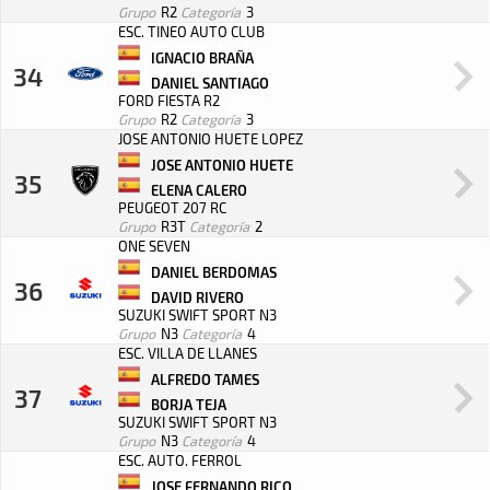
Grupo
R2
Categoría
3
ESC. TINEO AUTO CLUB
IGNACIO BRAÑA
34
DANIEL SANTIAGO
FORD FIESTA R2
Grupo
R2
Categoría
3
JOSE ANTONIO HUETE LOPEZ
JOSE ANTONIO HUETE
35
ELENA CALERO
PEUGEOT 207 RC
Grupo
R3T
Categoría
2
ONE SEVEN
DANIEL BERDOMAS
36
DAVID RIVERO
SUZUKI SWIFT SPORT N3
Grupo
N3
Categoría
4
ESC. VILLA DE LLANES
ALFREDO TAMES
37
BORJA TEJA
SUZUKI SWIFT SPORT N3
Grupo
N3
Categoría
4
ESC. AUTO. FERROL
JOSE FERNANDO RICO