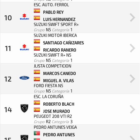
ESC. AUTO. FERROL
PABLO REY
10
LUIS HERNANDEZ
SUZUKI SWIFT SPORT R+
Grupo
N5
Categoría
1
SUZUKI MOTOR IBERICA
SANTIAGO CAÑIZARES
11
RICARDO RANERO
SUZUKI SWIFT R+ N5
Grupo
N5
Categoría
1
JLISTA COMPETICION
MARCOS CANEDO
12
MIGUEL A. VILAS
FORD FIESTA N5
Grupo
N5
Categoría
1
ESC. LA CORUÑA
ROBERTO BLACH
14
JOSE MURADO
PEUGEOT 208 VTI R2
Grupo
R2
Categoría
3
PEDRO ANTUNES VEIGA
PEDRO ANTUNES
15