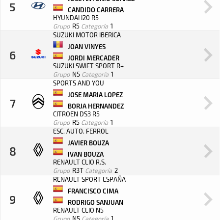
5
CANDIDO CARRERA
HYUNDAI I20 R5
Grupo
R5
Categoría
1
SUZUKI MOTOR IBERICA
JOAN VINYES
6
JORDI MERCADER
SUZUKI SWIFT SPORT R+
Grupo
N5
Categoría
1
SPORTS AND YOU
JOSE MARIA LOPEZ
7
BORJA HERNANDEZ
CITROEN DS3 R5
Grupo
R5
Categoría
1
ESC. AUTO. FERROL
JAVIER BOUZA
8
IVAN BOUZA
RENAULT CLIO R.S.
Grupo
R3T
Categoría
2
RENAULT SPORT ESPAÑA
FRANCISCO CIMA
9
RODRIGO SANJUAN
RENAULT CLIO N5
Grupo
N5
Categoría
1