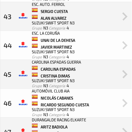
ESC. AUTO. FERROL
SERGIO CUESTA
43
ALAN ALVAREZ
SUZUKI SWIFT SPORT N3
Grupo
N3
Categoría
4
ESC. LA CORUÑA
UNAI DE LA DEHESA
44
JAVIER MARTINEZ
SUZUKI SWIFT SPORT N3
Grupo
N3
Categoría
4
CAROLINA ESPADAS GUERRA
CAROLINA ESPADAS
45
CRISTINA DIMAS
SUZUKI SWIFT SPORT N3
Grupo
N3
Categoría
4
AUTOMÓVIL CLUB AIA
NICOLÁS CABANES
46
RICARDO SEGUNDO CUESTA
SUZUKI SWIFT SPORT N3
Grupo
N3
Categoría
4
DURANGALDE RACING ELKARTE
ARITZ BADIOLA
47