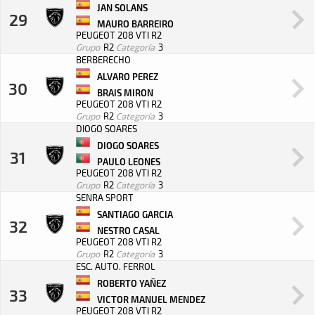
JAN SOLANS
29
MAURO BARREIRO
PEUGEOT 208 VTI R2
Grupo
R2
Categoría
3
BERBERECHO
ALVARO PEREZ
30
BRAIS MIRON
PEUGEOT 208 VTI R2
Grupo
R2
Categoría
3
DIOGO SOARES
DIOGO SOARES
31
PAULO LEONES
PEUGEOT 208 VTI R2
Grupo
R2
Categoría
3
SENRA SPORT
SANTIAGO GARCIA
32
NESTRO CASAL
PEUGEOT 208 VTI R2
Grupo
R2
Categoría
3
ESC. AUTO. FERROL
ROBERTO YAÑEZ
33
VICTOR MANUEL MENDEZ
PEUGEOT 208 VTI R2