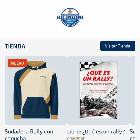
TIENDA
Visitar Tienda
NUEVO
Sudadera Rally con
Libro: ¿Qué es un rally?
Sud
capucha
con
COMPRAR