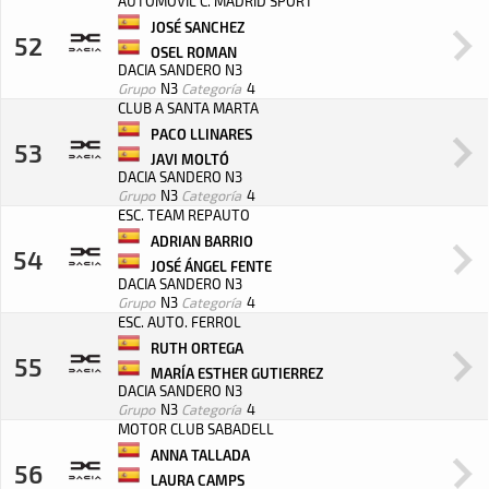
AUTOMOVIL C. MADRID SPORT
JOSÉ SANCHEZ
52
OSEL ROMAN
DACIA SANDERO N3
Grupo
N3
Categoría
4
CLUB A SANTA MARTA
PACO LLINARES
53
JAVI MOLTÓ
DACIA SANDERO N3
Grupo
N3
Categoría
4
ESC. TEAM REPAUTO
ADRIAN BARRIO
54
JOSÉ ÁNGEL FENTE
DACIA SANDERO N3
Grupo
N3
Categoría
4
ESC. AUTO. FERROL
RUTH ORTEGA
55
MARÍA ESTHER GUTIERREZ
DACIA SANDERO N3
Grupo
N3
Categoría
4
MOTOR CLUB SABADELL
ANNA TALLADA
56
LAURA CAMPS