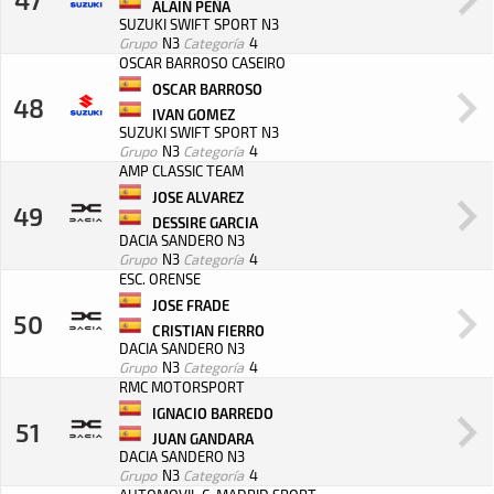
ALAIN PEÑA
SUZUKI SWIFT SPORT N3
Grupo
N3
Categoría
4
OSCAR BARROSO CASEIRO
OSCAR BARROSO
48
IVAN GOMEZ
SUZUKI SWIFT SPORT N3
Grupo
N3
Categoría
4
AMP CLASSIC TEAM
JOSE ALVAREZ
49
DESSIRE GARCIA
DACIA SANDERO N3
Grupo
N3
Categoría
4
ESC. ORENSE
JOSE FRADE
50
CRISTIAN FIERRO
DACIA SANDERO N3
Grupo
N3
Categoría
4
RMC MOTORSPORT
IGNACIO BARREDO
51
JUAN GANDARA
DACIA SANDERO N3
Grupo
N3
Categoría
4