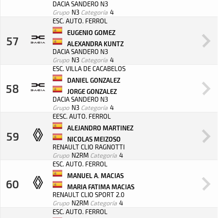
DACIA SANDERO N3
Grupo
N3
Categoría
4
ESC. AUTO. FERROL
EUGENIO GOMEZ
57
ALEXANDRA KUNTZ
DACIA SANDERO N3
Grupo
N3
Categoría
4
ESC. VILLA DE CACABELOS
DANIEL GONZALEZ
58
JORGE GONZALEZ
DACIA SANDERO N3
Grupo
N3
Categoría
4
EESC. AUTO. FERROL
ALEJANDRO MARTINEZ
59
NICOLAS MEIZOSO
RENAULT CLIO RAGNOTTI
Grupo
N2RM
Categoría
4
ESC. AUTO. FERROL
MANUEL A. MACIAS
60
MARIA FATIMA MACIAS
RENAULT CLIO SPORT 2.0
Grupo
N2RM
Categoría
4
ESC. AUTO. FERROL