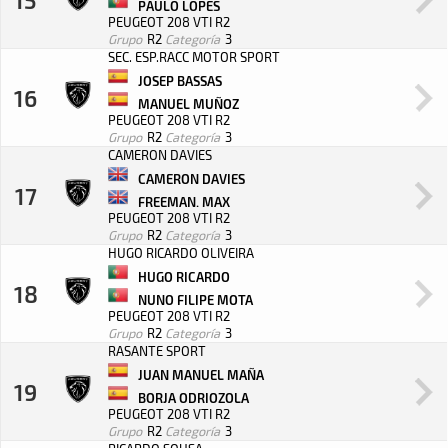
PAULO LOPES
PEUGEOT 208 VTI R2
Grupo
R2
Categoría
3
SEC. ESP.RACC MOTOR SPORT
JOSEP BASSAS
16
MANUEL MUÑOZ
PEUGEOT 208 VTI R2
Grupo
R2
Categoría
3
CAMERON DAVIES
CAMERON DAVIES
17
FREEMAN. MAX
PEUGEOT 208 VTI R2
Grupo
R2
Categoría
3
HUGO RICARDO OLIVEIRA
HUGO RICARDO
18
NUNO FILIPE MOTA
PEUGEOT 208 VTI R2
Grupo
R2
Categoría
3
RASANTE SPORT
JUAN MANUEL MAÑA
19
BORJA ODRIOZOLA
PEUGEOT 208 VTI R2
Grupo
R2
Categoría
3