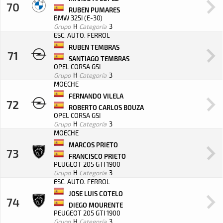
70
RUBEN PUMARES
BMW 325I (E-30)
Grupo
H
Categoría
3
ESC. AUTO. FERROL
RUBEN TEMBRAS
71
SANTIAGO TEMBRAS
OPEL CORSA GSI
Grupo
H
Categoría
3
MOECHE
FERNANDO VILELA
72
ROBERTO CARLOS BOUZA
OPEL CORSA GSI
Grupo
H
Categoría
3
MOECHE
MARCOS PRIETO
73
FRANCISCO PRIETO
PEUGEOT 205 GTI 1900
Grupo
H
Categoría
3
ESC. AUTO. FERROL
JOSE LUIS COTELO
74
DIEGO MOURENTE
PEUGEOT 205 GTI 1900
Grupo
H
Categoría
3