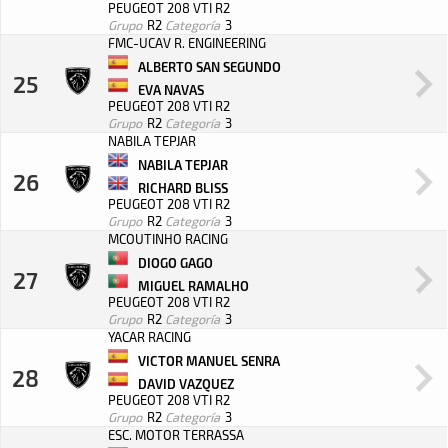
PEUGEOT 208 VTI R2
Grupo
R2
Categoría
3
FMC-UCAV R. ENGINEERING
ALBERTO SAN SEGUNDO
25
EVA NAVAS
PEUGEOT 208 VTI R2
Grupo
R2
Categoría
3
NABILA TEPJAR
NABILA TEPJAR
26
RICHARD BLISS
PEUGEOT 208 VTI R2
Grupo
R2
Categoría
3
MCOUTINHO RACING
DIOGO GAGO
27
MIGUEL RAMALHO
PEUGEOT 208 VTI R2
Grupo
R2
Categoría
3
YACAR RACING
VICTOR MANUEL SENRA
28
DAVID VAZQUEZ
PEUGEOT 208 VTI R2
Grupo
R2
Categoría
3
ESC. MOTOR TERRASSA