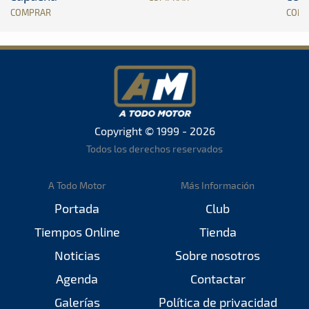
COMPRAR
COM
Copyright © 1999 - 2026
Todos los derechos reservados
A Todo Motor
Más Información
Portada
Club
Tiempos Online
Tienda
Noticias
Sobre nosotros
Agenda
Contactar
Galerías
Política de privacidad