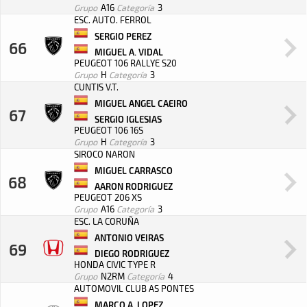
Grupo
A16
Categoría
3
ESC. AUTO. FERROL
SERGIO PEREZ
66
MIGUEL A. VIDAL
PEUGEOT 106 RALLYE S20
Grupo
H
Categoría
3
CUNTIS V.T.
MIGUEL ANGEL CAEIRO
67
SERGIO IGLESIAS
PEUGEOT 106 16S
Grupo
H
Categoría
3
SIROCO NARON
MIGUEL CARRASCO
68
AARON RODRIGUEZ
PEUGEOT 206 XS
Grupo
A16
Categoría
3
ESC. LA CORUÑA
ANTONIO VEIRAS
69
DIEGO RODRIGUEZ
HONDA CIVIC TYPE R
Grupo
N2RM
Categoría
4
AUTOMOVIL CLUB AS PONTES
MARCO A. LOPEZ