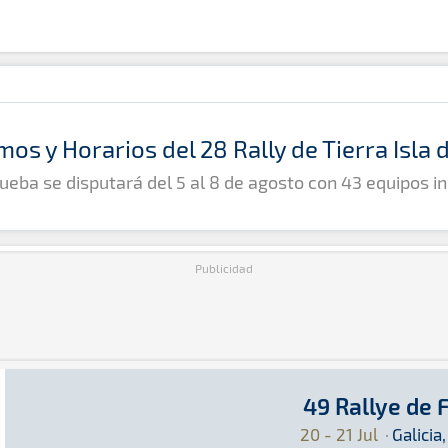
mos y Horarios del 28 Rally de Tierra Isla
ueba se disputará del 5 al 8 de agosto con 43 equipos in
Publicidad
49 Rallye de 
49 Rallye de Ferrol
Rally · 49 Rallye de Ferrol: Aquí podrás encon
Galicia, España
Galicia, España
20 - 21 Jul
·
Galicia