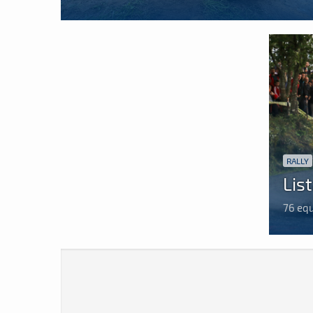
RALLY
List
76 equ