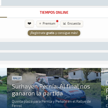
TIEMPOS ONLINE
❤️
·
·
⭐ Premium
📊 Encuesta
¡Regístrate
gratis
y consigue más!
RALLY
Surhayen Pernía: Al final nos
ganaron la partida
Quinta plaza para Pernía y Peñate en el Rallye de
Ferrol
C