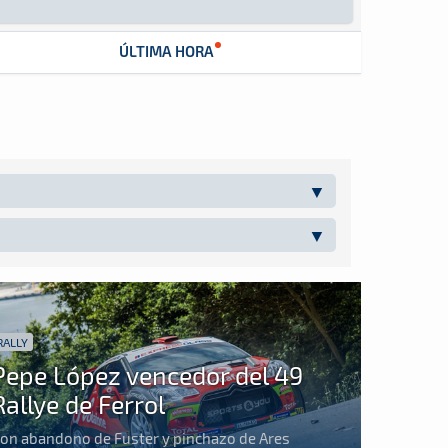
ÚLTIMA HORA
RALLY
Pepe López vencedor del 49
Rallye de Ferrol
on abandono de Fuster y pinchazo de Ares