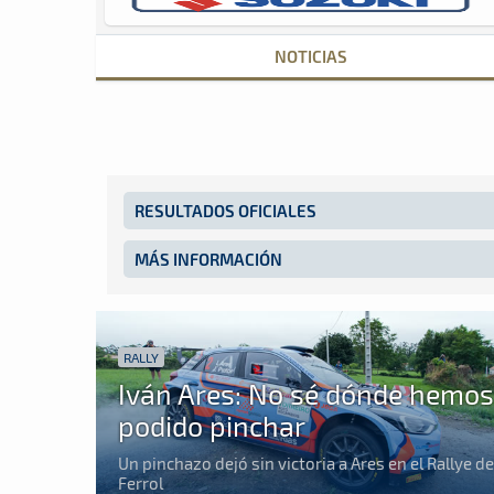
NOTICIAS
RESULTADOS OFICIALES
MÁS INFORMACIÓN
RALLY
Iván Ares: No sé dónde hemos
podido pinchar
Un pinchazo dejó sin victoria a Ares en el Rallye de
Ferrol