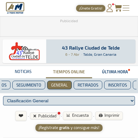
A Todo Motor
· Revista del motor desde 1999
¡Únete Gratis!
PORTADA
Publicidad
TIEMPOS ONLINE
NOTICIAS
43 Rallye Ciudad de Telde
43 Rallye Ciudad de Telde
Rally · 43 Rallye Ciudad de Telde: Aquí podrás
Telde, Gran Canaria
Telde, Gran Canaria
6 - 7 Abr
·
Telde, Gran Canaria
AGENDA
GALERÍAS
NOTICIAS
TIEMPOS ONLINE
ÚLTIMA HORA
TIENDA
POS
SEGUIMIENTO
GENERAL
RETIRADOS
INSCRITOS
ARCHIVO
❤️
·
·
·
📊 Encuesta
🖨️ Imprimir
❌ Publicidad
¡Regístrate
gratis
y consigue más!