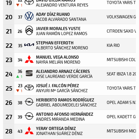
19
TOYOTA YARIS T
ALEJANDRO VENTURA REYES
1
ADAY DÍAZ RUANO
20
VOLKSWAGEN GOL
37
JACOB ALVARADO SANTANA
JAVIER MORALES YUSTE
21
CITROEN SAXO V
26
JUAN RAMÓN LOPEZ RAMOS
STEPHAN EFFEROTH
22
KIA RIO
35
ALBERTO SÁNCHEZ MORENO
MANUEL VEGA ALONSO
23
MITSUBISHI COLT
34
NAYRA MELIÁN MORENO
36
ALEJANDRO ARNAIZ CÁCERES
24
SEAT IBIZA 1.8 20
JOSE LAUREANO VERDE GARCÍA
1
23
JOSUÉ J. FALCÓN PÉREZ
25
TOYOTA YARIS T
ANYURI Mª GARCÍA SÁNCHEZ
1
HERIBERTO RAMOS RODRÍGUEZ
26
OPEL ADAM S N3
38
GABRIEL ABOUMEDELEJ SÁNCHEZ
ANTONIO AFONSO HERNÁNDEZ
27
OPEL KADETT GSI
39
ANDRES MIRANDA MEDINA
YERAY ORTEGA DÉNIZ
28
MITSUBISHI MICRA
43
JONATHAN SUÁREZ DÉNIZ