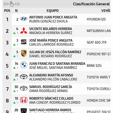
Clasificación General 
POS
N
EQUIPO
VEHÍC
ANTONIO JUAN PONCE ANGUITA
1
HYUNDAI I20
2
RUBEN GONZÁLEZ DAVILA
4
VICENTE BOLAÑOS HERRERA
2
MITSUBISHI LANC
MAGNOLIA HERRERA SUÁREZ
1
3
JOSÉ MARÍA PONCE ANGUITA
3
SEAT 600 JTR
CARLOS LARRODÉ RODRÍGUEZ
1
5
JULIAN DE JESÚS FALCÓN RAMÍREZ
4
PORSCHE 997 GT3
DANIEL ROSARIO RODRÍGUEZ
1
14
JUAN FRANCISCO SANTANA MIRANDA
5
BMW 325I
JOSÉ MIGUEL SANTANA RAMÍREZ
1
21
ALEJANDRO MARTÍN AFONSO
6
TOYOTA YARIS T
ALEJANDRO FALCÓN CABALLERO
1
30
SAMUEL RODRÍGUEZ GARCÍA
7
TOYOTA COROLLA
OMAR RODRÍGUEZ ARMAS
1
10
ROBERTO SÁNCHEZ COLLADO
8
HONDA CIVIC SIR
ANA CONCEP. RODRÍGUEZ FLORIDO
1
28
SANTIAGO HERRERA RAMOS
9
PEUGEOT 106 S16