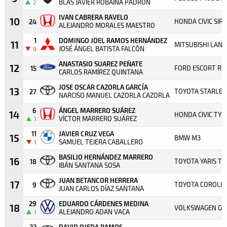
BLAS JAVIER ROBAINA PADRÓN
2
IVAN CABRERA RAVELO
10
HONDA CIVIC SIR
24
ALEJANDRO MORALES MAESTRO
1
DOMINGO JOEL RAMOS HERNÁNDEZ
11
MITSUBISHI LANCE
JOSÉ ÁNGEL BATISTA FALCÓN
9
ANASTASIO SUAREZ PEÑATE
12
FORD ESCORT RS
15
CARLOS RAMÍREZ QUINTANA
JOSE OSCAR CAZORLA GARCÍA
13
TOYOTA STARLET
27
NARCISO MANUEL CAZORLA CAZORLA
6
ÁNGEL MARRERO SUÁREZ
14
HONDA CIVIC TYP
VÍCTOR MARRERO SUÁREZ
1
11
JAVIER CRUZ VEGA
15
BMW M3
SAMUEL TEJERA CABALLERO
1
BASILIO HERNÁNDEZ MARRERO
16
TOYOTA YARIS T
18
IBÁN SANTANA SOSA
JUAN BETANCOR HERRERA
17
TOYOTA COROLLA
9
JUAN CARLOS DÍAZ SANTANA
29
EDUARDO CÁRDENES MEDINA
18
VOLKSWAGEN GOL
ALEJANDRO ADAN VACA
1
22
DAVID OJEDA RAMOS