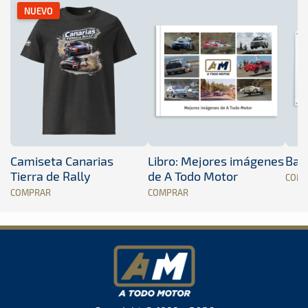
NUEVO
Camiseta Canarias
Libro: Mejores imágenes
Band
Tierra de Rally
de A Todo Motor
COM
COMPRAR
COMPRAR