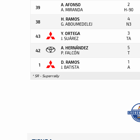
2
A. AFONSO
39
A. MIRANDA
H-90
4
H. RAMOS
38
G. ABOUMEDELEJ
N3
3
Y. ORTEGA
43
J. SUÁREZ
TA
5
A. HERNÁNDEZ
42
P. FALCÓN
T
1
D. RAMOS
1
J. BATISTA
A
* SR - Superrally