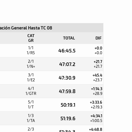
cación General Hasta TC 08
CAT
TOTAL
DIF
GR
1/1
+0.0
46:45.5
1/R5
+0.0
2/1
+21.7
47:07.2
1/N+
+21.7
3/1
+45.4
47:30.9
1/E2
+23.7
4/1
+1:14.3
47:59.8
1/GTR
+28.9
5/1
+3:33.6
50:19.1
1/T
+2:19.3
1/3
+4:34.1
51:19.6
1/TA
+1:00.5
2/3
+4:48.8
51:34.3