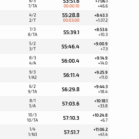
53:51.6
6/3
+7:06.1
7/TA
00:00:10
+46.6
55:28.8
4/2
+8:43.3
2/T
00:03:00
+1:37.2
7/3
+8:53.6
55:39.1
8/TA
+10.3
5/2
+9:00.9
55:46.4
3/T
+7.3
8/3
+9:14.9
56:00.4
4/A
+14.0
9/3
+9:25.9
56:11.4
1/A2
+11.0
6/2
+9:44.3
56:29.8
9/TA
+18.4
8/1
+10:18.1
57:03.6
5/A
+33.8
10/3
+10:24.8
57:10.3
10/TA
+6.7
1/4
+11:06.2
57:51.7
1/N3
+41.4