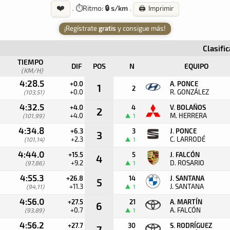
❤️
·
⏱️
Ritmo:
🔒 s/km
·
🖨️ Imprimir
¡Regístrate
gratis
y consigue más!
Clasifi
TIEMPO
DIF
POS
N
EQUIPO
(KM/H)
4:28.5
+0.0
A. PONCE
1
2
+0.0
R. GONZÁLEZ
(103,51)
4:32.5
+4.0
4
V. BOLAÑOS
2
+4.0
M. HERRERA
(101,99)
1
4:34.8
+6.3
3
J. PONCE
3
+2.3
C. LARRODÉ
(101,14)
1
4:44.0
+15.5
5
J. FALCÓN
4
+9.2
D. ROSARIO
(97,86)
1
4:55.3
+26.8
14
J. SANTANA
5
+11.3
J. SANTANA
(94,11)
1
4:56.0
+27.5
21
A. MARTÍN
6
+0.7
A. FALCÓN
(93,89)
1
4:56.2
+27.7
30
S. RODRÍGUEZ
7