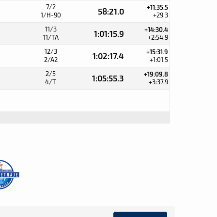
7/2
+11:35.5
58:21.0
1/H-90
+29.3
11/3
+14:30.4
1:01:15.9
11/TA
+2:54.9
12/3
+15:31.9
1:02:17.4
2/A2
+1:01.5
2/5
+19:09.8
1:05:55.3
4/T
+3:37.9