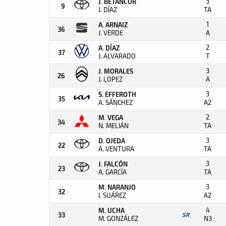
3
J. BETANCOR
9
J. DÍAZ
TA
1
A. ARNAIZ
36
J. VERDE
A
2
A. DÍAZ
37
J. ALVARADO
T
3
J. MORALES
26
J. LOPEZ
A
3
S. EFFEROTH
35
A. SÁNCHEZ
A2
2
M. VEGA
34
N. MELIÁN
TA
3
D. OJEDA
22
A. VENTURA
TA
3
J. FALCÓN
23
A. GARCÍA
TA
3
M. NARANJO
32
I. SUÁREZ
A2
4
M. UCHA
33
SR
M. GONZÁLEZ
N3