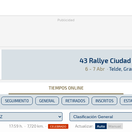
Publicidad
43 Rallye Ciudad
43 Rallye Ciudad de Telde
Rally · 43 Rallye Ciudad de Telde: Aquí podrás
Telde, Gran Canaria
Telde, Gran Canaria
6 - 7 Abr
·
Telde, Gra
TIEMPOS ONLINE
SEGUIMIENTO
GENERAL
RETIRADOS
INSCRITOS
ESTA
17:59 h.
·
7,720 km.
·
Actualizar:
Auto
Manual
CELEBRADO