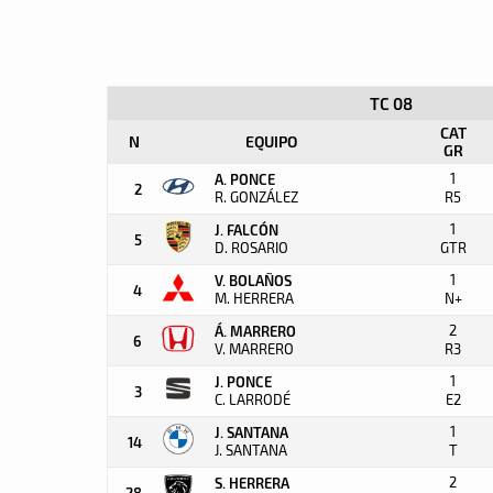
TC 08
CAT
N
EQUIPO
GR
1
A. PONCE
2
R. GONZÁLEZ
R5
1
J. FALCÓN
5
D. ROSARIO
GTR
1
V. BOLAÑOS
4
M. HERRERA
N+
2
Á. MARRERO
6
V. MARRERO
R3
1
J. PONCE
3
C. LARRODÉ
E2
1
J. SANTANA
14
J. SANTANA
T
2
S. HERRERA
28