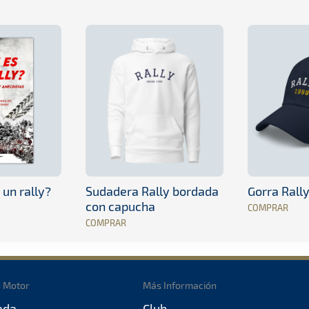
 un rally?
Sudadera Rally bordada
Gorra Rall
con capucha
COMPRAR
COMPRAR
o Motor
Más Información
ada
Club