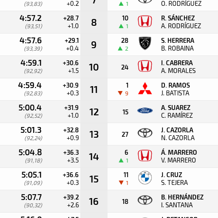
+0.2
O. RODRÍGUEZ
(93,83)
1
4:57.2
+28.7
10
R. SÁNCHEZ
8
+1.0
A. RODRÍGUEZ
(93,51)
1
4:57.6
+29.1
28
S. HERRERA
9
+0.4
B. ROBAINA
(93,39)
2
4:59.1
+30.6
I. CABRERA
10
24
+1.5
A. MORALES
(92,92)
4:59.4
+30.9
1
D. RAMOS
11
+0.3
J. BATISTA
(92,83)
9
5:00.4
+31.9
A. SUAREZ
12
15
+1.0
C. RAMÍREZ
(92,52)
5:01.3
+32.8
J. CAZORLA
13
27
+0.9
N. CAZORLA
(92,24)
5:04.8
+36.3
6
Á. MARRERO
14
+3.5
V. MARRERO
(91,18)
1
5:05.1
+36.6
11
J. CRUZ
15
+0.3
S. TEJERA
(91,09)
1
5:07.7
+39.2
B. HERNÁNDEZ
16
18
+2.6
I. SANTANA
(90,32)