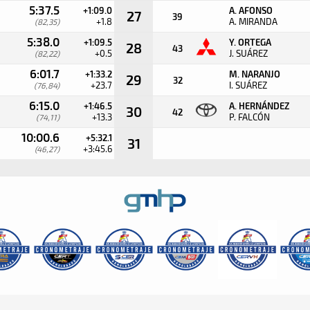
5:37.5
+1:09.0
A. AFONSO
27
39
+1.8
A. MIRANDA
(82,35)
5:38.0
+1:09.5
Y. ORTEGA
28
43
+0.5
J. SUÁREZ
(82,22)
6:01.7
+1:33.2
M. NARANJO
29
32
+23.7
I. SUÁREZ
(76,84)
6:15.0
+1:46.5
A. HERNÁNDEZ
30
42
+13.3
P. FALCÓN
(74,11)
10:00.6
+5:32.1
31
+3:45.6
(46,27)