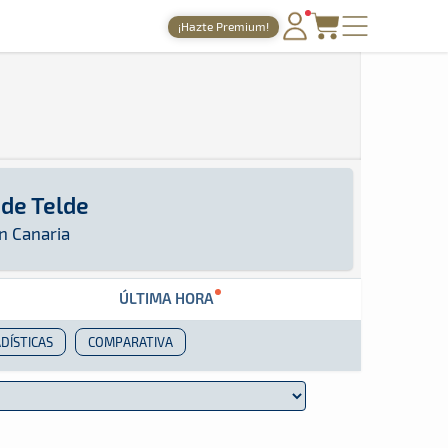
¡Hazte Premium!
PORTADA
TIEMPOS ONLINE
NOTICIAS
AGENDA
 de Telde
GALERÍAS
 encontrar toda la información que sea publicad
n Canaria
TIENDA
ÚLTIMA HORA
ARCHIVO
DÍSTICAS
COMPARATIVA