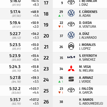
5:16.0
+47.5
J. BETANCOR
17
9
+8.3
J. DÍAZ
(87,95)
5:17.4
+48.9
29
E. CÁRDENES
18
+1.4
A. ADAN
(87,56)
1
5:19.4
+50.9
22
D. OJEDA
19
+2.0
A. VENTURA
(87,01)
1
5:22.7
+54.2
A. DÍAZ
20
37
+3.3
J. ALVARADO
(86,12)
5:23.5
+55.0
J. MORALES
21
26
+0.8
J. LOPEZ
(85,91)
5:23.9
+55.4
S. EFFEROTH
22
35
+0.4
A. SÁNCHEZ
(85,80)
5:24.3
+55.8
M. VEGA
23
34
+0.4
N. MELIÁN
(85,70)
5:27.8
+59.3
36
A. ARNAIZ
24
+3.5
J. VERDE
(84,78)
1
5:32.2
+1:03.7
23
J. FALCÓN
25
+4.4
A. GARCÍA
(83,66)
1
5:35.7
+1:07.2
H. RAMOS
26
38
+3.5
G. ABOUMEDELEJ
(82,79)