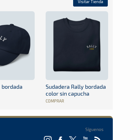
Visitar Tienda
y bordada
Sudadera Rally bordada
color sin capucha
COMPRAR
Síguenos