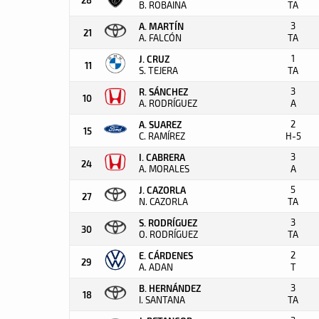
B. ROBAINA
TA
3
A. MARTÍN
21
A. FALCÓN
TA
1
J. CRUZ
11
S. TEJERA
TA
3
R. SÁNCHEZ
10
A. RODRÍGUEZ
A
2
A. SUAREZ
15
C. RAMÍREZ
H-5
3
I. CABRERA
24
A. MORALES
A
5
J. CAZORLA
27
N. CAZORLA
TA
3
S. RODRÍGUEZ
30
O. RODRÍGUEZ
TA
2
E. CÁRDENES
29
A. ADAN
T
3
B. HERNÁNDEZ
18
I. SANTANA
TA