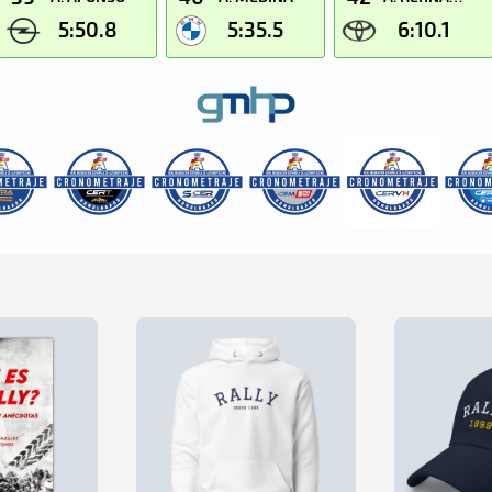
5:50.8
5:35.5
6:10.1