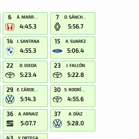
6
7
Á. MARRERO
D. SÁNCHEZ
4:45.3
5:56.7
14
15
J. SANTANA
A. SUAREZ
4:55.3
5:06.4
22
23
D. OJEDA
J. FALCÓN
5:23.4
5:22.8
29
30
E. CÁRDENES
S. RODRÍGUEZ
5:14.3
4:55.6
36
37
A. ARNAIZ
A. DÍAZ
5:07.7
5:28.0
43
Y. ORTEGA