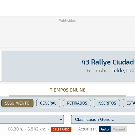
Publicidad
43 Rallye Ciudad
43 Rallye Ciudad de Telde
Rally · 43 Rallye Ciudad de Telde: Aquí podrás
Telde, Gran Canaria
Telde, Gran Canaria
6 - 7 Abr
·
Telde, Gra
TIEMPOS ONLINE
SEGUIMIENTO
GENERAL
RETIRADOS
INSCRITOS
ESTA
08:30 h.
·
6,842 km.
·
Actualizar:
Auto
Manual
CELEBRADO