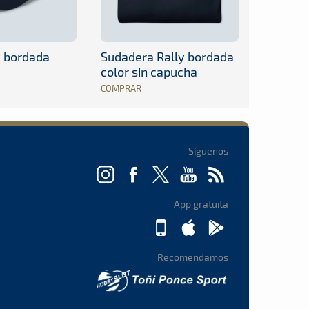
y bordada
Sudadera Rally bordada
color sin capucha
COMPRAR
Síguenos
App gratuita
Recomendamos