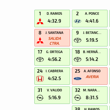
1
2
D. RAMOS
A. PONCE
4:32.9
4:41.6
8
9
J. SANTANA
J. BETANCOR
SALIDA
5:19.5
CTRA.
17
18
G. ORTEGA
B. HERNÁNDEZ
4:56.2
5:14.2
24
25
I. CABRERA
A. AFONSO
AVERIA
4:52.5
31
32
V. VALIDO
M. NARANJO
5:16.9
8:31.5
38
H. RAMOS