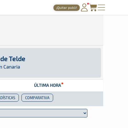
¡Quitar publi!
PORTADA
TIEMPOS ONLINE
NOTICIAS
AGENDA
 de Telde
GALERÍAS
 encontrar toda la información que sea publicad
n Canaria
TIENDA
ÚLTIMA HORA
ARCHIVO
DÍSTICAS
COMPARATIVA