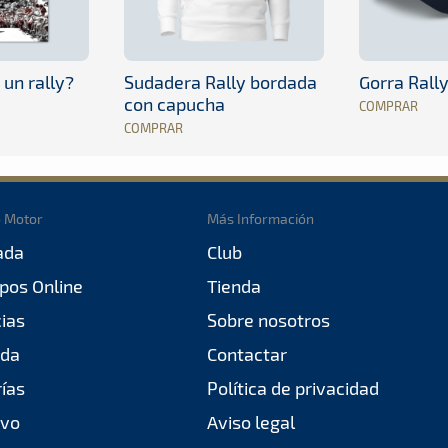
 un rally?
Sudadera Rally bordada
Gorra Rall
con capucha
COMPRAR
COMPRAR
o Motor
Más Información
ada
Club
pos Online
Tienda
cias
Sobre nosotros
da
Contactar
rías
Política de privacidad
ivo
Aviso legal