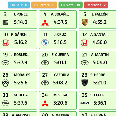
Sin Salir:
0
En Carrera:
0
En Meta:
38
Retirados:
2
3
4
5
J. PONCE
V. BOLAÑOS
J. FALCÓN
5:14.0
4:37.5
4:55.2
10
11
12
R. SÁNCHEZ
J. CRUZ
A. SANTANA
5:16.2
5:16.5
4:56.0
19
20
21
J. ROBLEDANO
E. GUERRA
A. MARTÍN
5:37.9
5:01.1
5:04.0
26
27
28
J. MORALES
J. CAZORLA
S. HERRERA
5:25.6
5:08.2
5:21.0
33
34
35
M. UCHA
M. VEGA
S. EFFEROTH
5:37.6
5:20.6
5:36.1
39
40
42
A. AFONSO
A. MEDINA
A. HERNÁNDEZ