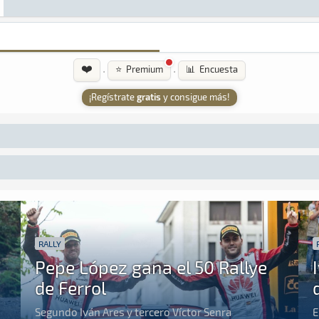
❤️
·
·
⭐ Premium
📊 Encuesta
¡Regístrate
gratis
y consigue más!
RALLY
Pepe López gana el 50 Rallye
de Ferrol
Segundo Iván Ares y tercero Víctor Senra
E