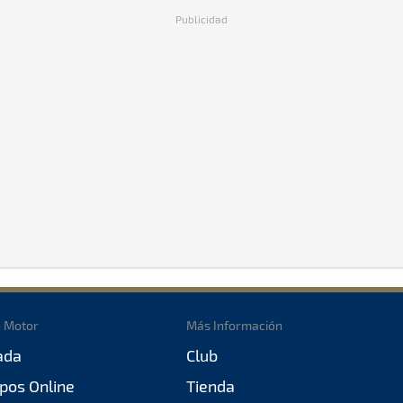
Publicidad
o Motor
Más Información
ada
Club
pos Online
Tienda