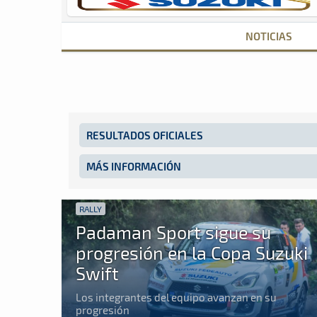
NOTICIAS
RESULTADOS OFICIALES
MÁS INFORMACIÓN
RALLY
Padaman Sport sigue su
progresión en la Copa Suzuki
Swift
Los integrantes del equipo avanzan en su
progresión