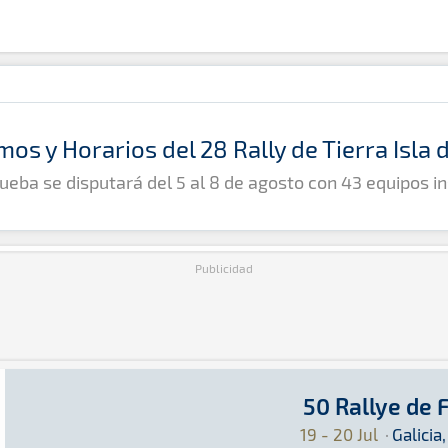
mos y Horarios del 28 Rally de Tierra Isla
ueba se disputará del 5 al 8 de agosto con 43 equipos in
Publicidad
50 Rallye de 
50 Rallye de Ferrol
Rally · 50 Rallye de Ferrol: Aquí podrás encon
Galicia, España
Galicia, España
19 - 20 Jul
·
Galicia