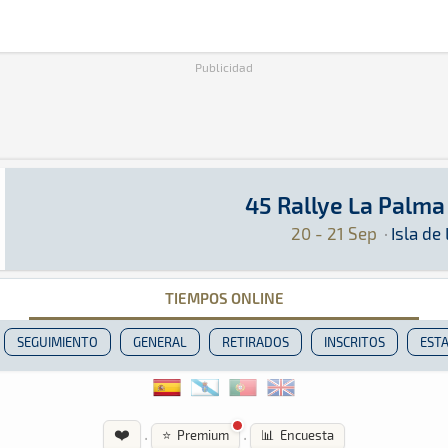
Publicidad
45 Rallye La Palma 
45 Rallye La Palma Isla Bonita
Rally · 45 Rallye La Palma Isla Bonita: Aquí p
Isla de La Palma
Isla de La Palma
20 - 21 Sep
·
Isla de
TIEMPOS ONLINE
SEGUIMIENTO
GENERAL
RETIRADOS
INSCRITOS
ESTA
❤️
·
·
⭐ Premium
📊 Encuesta