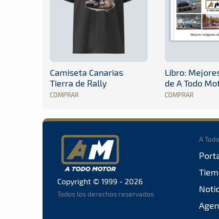
Camiseta Canarias
Libro: Mejor
Tierra de Rally
de A Todo Mo
COMPRAR
COMPRAR
A Tod
Port
Tiem
Copyright © 1999 - 2026
Noti
Todos los derechos reservados
Agen