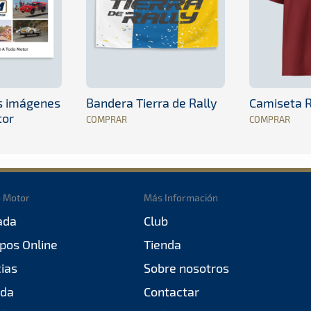
es imágenes
Bandera Tierra de Rally
Camiseta R
tor
COMPRAR
COMPRAR
o Motor
Más Información
ada
Club
pos Online
Tienda
cias
Sobre nosotros
da
Contactar