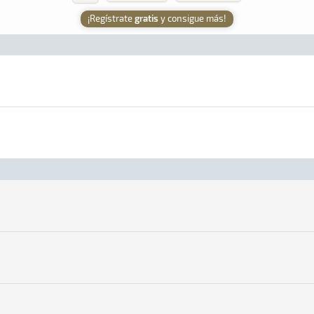
¡Regístrate
gratis
y consigue más!