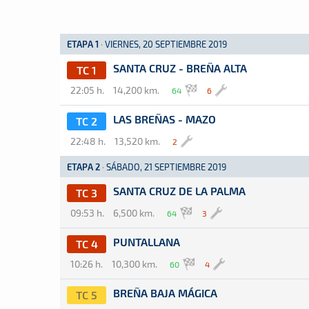
ETAPA 1
·
VIERNES, 20 SEPTIEMBRE 2019
SANTA CRUZ - BREÑA ALTA
TC 1
22:05 h.
14,200 km.
64
6
LAS BREÑAS - MAZO
TC 2
22:48 h.
13,520 km.
2
ETAPA 2
·
SÁBADO, 21 SEPTIEMBRE 2019
SANTA CRUZ DE LA PALMA
TC 3
09:53 h.
6,500 km.
64
3
PUNTALLANA
TC 4
10:26 h.
10,300 km.
60
4
BREÑA BAJA MÁGICA
TC 5