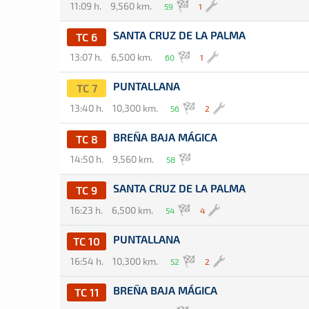
11:09 h.
9,560 km.
59
1
SANTA CRUZ DE LA PALMA
TC 6
13:07 h.
6,500 km.
60
1
PUNTALLANA
TC 7
13:40 h.
10,300 km.
56
2
BREÑA BAJA MÁGICA
TC 8
14:50 h.
9,560 km.
58
SANTA CRUZ DE LA PALMA
TC 9
16:23 h.
6,500 km.
54
4
PUNTALLANA
TC 10
16:54 h.
10,300 km.
52
2
BREÑA BAJA MÁGICA
TC 11