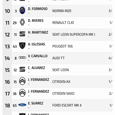
-
D. FORMOSO
10
NORMA M20
3/1
3
-
D. MIERES
11
RENAULT CLIO
1/9
29
-
H. MARTINEZ
12
SEAT LEON SUPERCOPA MK I
2/1
11
-
A. IGLESIAS
13
PEUGEOT 106
1/8
43
-
V. CARVALLO
14
AUDI TT
4/1
8
-
C. ALVAREZ
15
SEAT LEON
3/1
12
-
J. FERNANDEZ
16
CITROEN AX
1/12
15
-
J. FERNANDEZ
17
CITROEN SAXO
2/8
36
-
E. SUAREZ
18
FORD ESCORT MK II
1/2
65
-
I. FERNANDEZ