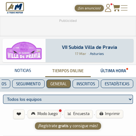
A Todo Motor
· Revista del motor desde 1999
¡Sin anuncios!
PORTADA
Publicidad
TIEMPOS ONLINE
NOTICIAS
VII Subida Villa de Pravia
VII Subida Villa de Pravia
Montaña · VII Subida Villa de Pravia: Aquí pod
Asturias
Asturias
17 Mar
·
Asturias
AGENDA
GALERÍAS
NOTICIAS
TIEMPOS ONLINE
ÚLTIMA HORA
TIENDA
POS
SEGUIMIENTO
GENERAL
INSCRITOS
ESTADÍSTICAS
ARCHIVO
❤️
·
·
·
🎮 Modo Juego
📊 Encuesta
🖨️ Imprimir
¡Regístrate
gratis
y consigue más!