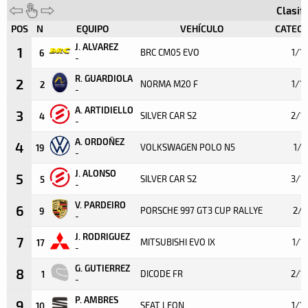
Clasif
POS
N
EQUIPO
VEHÍCULO
CATEGO
J. ALVAREZ
1
BRC CM05 EVO
1/15
6
-
R. GUARDIOLA
2
NORMA M20 F
1/1
2
-
A. ARTIDIELLO
3
SILVER CAR S2
2/1
4
-
A. ORDOÑEZ
4
VOLKSWAGEN POLO N5
1/7
19
-
J. ALONSO
5
SILVER CAR S2
3/1
5
-
V. PARDEIRO
6
PORSCHE 997 GT3 CUP RALLYE
2/7
9
-
J. RODRIGUEZ
7
MITSUBISHI EVO IX
1/11
17
-
G. GUTIERREZ
8
DICODE FR
2/1
1
-
P. AMBRES
9
SEAT LEON
1/13
10