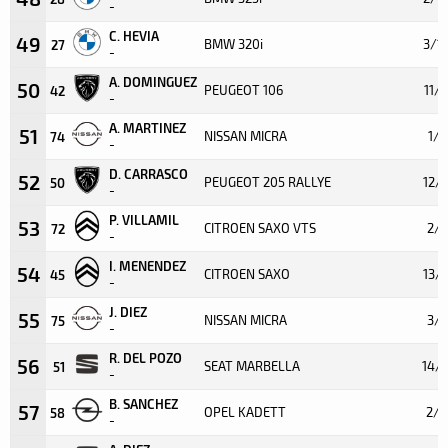
-
C. HEVIA
49
BMW 320i
3/1
27
-
A. DOMINGUEZ
50
PEUGEOT 106
11/
42
-
A. MARTINEZ
51
NISSAN MICRA
1/1
74
-
D. CARRASCO
52
PEUGEOT 205 RALLYE
12/
50
-
P. VILLAMIL
53
CITROEN SAXO VTS
2/1
72
-
I. MENENDEZ
54
CITROEN SAXO
13/
45
-
J. DIEZ
55
NISSAN MICRA
3/1
75
-
R. DEL POZO
56
SEAT MARBELLA
14/
51
-
B. SANCHEZ
57
OPEL KADETT
2/5
58
-