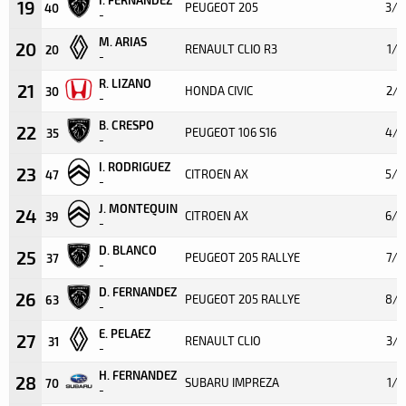
19
PEUGEOT 205
3/8
40
-
M. ARIAS
20
RENAULT CLIO R3
1/5
20
-
R. LIZANO
21
HONDA CIVIC
2/9
30
-
B. CRESPO
22
PEUGEOT 106 S16
4/8
35
-
I. RODRIGUEZ
23
CITROEN AX
5/8
47
-
J. MONTEQUIN
24
CITROEN AX
6/8
39
-
D. BLANCO
25
PEUGEOT 205 RALLYE
7/8
37
-
D. FERNANDEZ
26
PEUGEOT 205 RALLYE
8/8
63
-
E. PELAEZ
27
RENAULT CLIO
3/9
31
-
H. FERNANDEZ
28
SUBARU IMPREZA
1/3
70
-