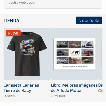
nuestra web y app
TIENDA
Visitar Tienda
NUEVO
Camiseta Canarias
Libro: Mejores imágenes
Band
Tierra de Rally
de A Todo Motor
COM
COMPRAR
COMPRAR