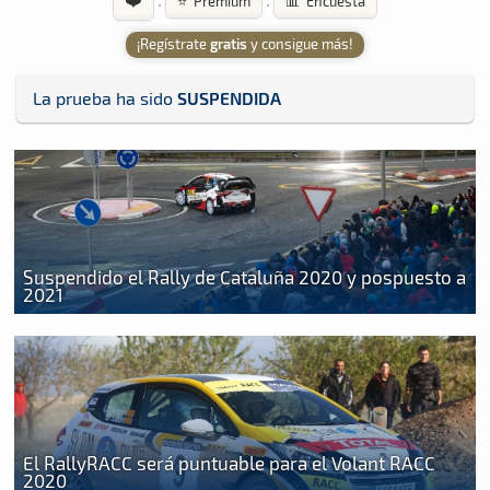
·
·
⭐ Premium
📊 Encuesta
¡Regístrate
gratis
y consigue más!
La prueba ha sido
SUSPENDIDA
Suspendido el Rally de Cataluña 2020 y pospuesto a
2021
El RallyRACC será puntuable para el Volant RACC
2020