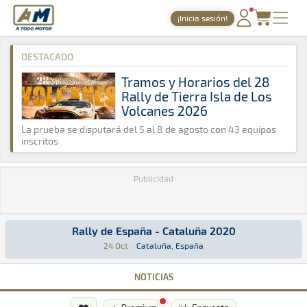
A Todo Motor
· Revista del motor desde 1999
¡Inicia sesión!
A Todo Motor
»
Agenda
»
2020
»
Octubre
PORTADA
DESTACADO
TIEMPOS ONLINE
Tramos y Horarios del 28
Rally de Tierra Isla de Los
NOTICIAS
Volcanes 2026
AGENDA
La prueba se disputará del 5 al 8 de agosto con 43 equipos
inscritos
GALERÍAS
Publicidad
TIENDA
ARCHIVO
Rally de España - Cataluña 2020
Rally de España - Cataluña 2020
Rally · Rally de España - Cataluña 2020: Aquí podrás encontrar toda 
Cataluña, España
Cataluña, España
24 Oct
·
Cataluña, España
NOTICIAS
❤️