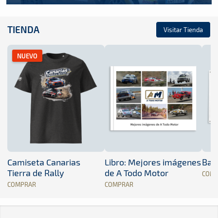
TIENDA
Visitar Tienda
NUEVO
Camiseta Canarias
Libro: Mejores imágenes
Band
Tierra de Rally
de A Todo Motor
COM
COMPRAR
COMPRAR